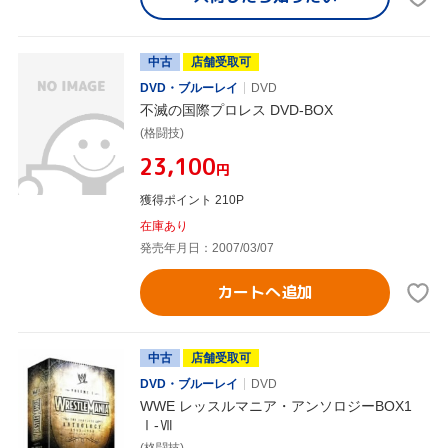
中古
店舗受取可
DVD・ブルーレイ
DVD
不滅の国際プロレス DVD-BOX
(格闘技)
¥23,100
円
獲得ポイント 210P
在庫あり
発売年月日：2007/03/07
カートへ追加
中古
店舗受取可
DVD・ブルーレイ
DVD
WWE レッスルマニア・アンソロジーBOX1
Ⅰ-Ⅶ