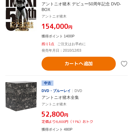
アントニオ猪木 デビュー50周年記念 DVD-
BOX
アントニオ猪木
¥154,000
円
獲得ポイント 1400P
残り1点
ご注文はお早めに
発売年月日：2010/12/03
カートへ追加
中古
DVD・ブルーレイ
DVD
アントニオ猪木全集
アントニオ猪木
¥52,800
円
定価より6,600円（11%）おトク
獲得ポイント 480P