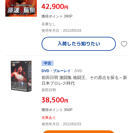
¥42,900
円
獲得ポイント 390P
在庫なし
発売年月日：2012/05/16
入荷したら
知りたい
中古
DVD・ブルーレイ
DVD
前田日明 激闘集 格闘王、その原点を探る～新
日本プロレス時代
前田日明
¥38,500
円
獲得ポイント 350P
在庫あり
発売年月日：2012/02/15