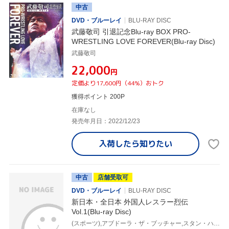
中古
DVD・ブルーレイ
BLU-RAY DISC
武藤敬司 引退記念Blu-ray BOX PRO-
WRESTLING LOVE FOREVER(Blu-ray Disc)
武藤敬司
¥22,000
円
定価より17,600円（44%）おトク
獲得ポイント 200P
在庫なし
発売年月日：2022/12/23
入荷したら
知りたい
中古
店舗受取可
DVD・ブルーレイ
BLU-RAY DISC
新日本・全日本 外国人レスラー烈伝
Vol.1(Blu-ray Disc)
(スポーツ),アブドーラ・ザ・ブッチャー,スタン・ハンセン,ドリー・ファンク・ジュニア,テリー・ファンク,リック・フレアー,ニック・ボックウィンクル,リッキー・スティムボート