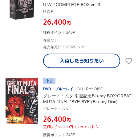
U.W.F.COMPLETE BOX vol.3
U.W.F.
¥26,400
円
獲得ポイント 240P
在庫なし
発売年月日：2002/11/16
入荷したら
知りたい
中古
DVD・ブルーレイ
BLU-RAY DISC
グレート・ムタ 引退記念Blu-ray BOX:GREAT
MUTA FINAL "BYE-BYE"(Blu-ray Disc)
グレート・ムタ
¥26,400
円
定価より13,200円（33%）おトク
獲得ポイント 240P