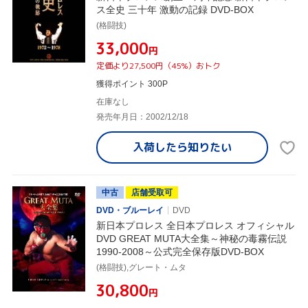
ス全史 三十年 激動の記録 DVD-BOX
(格闘技)
¥33,000
円
定価より27,500円（45%）おトク
獲得ポイント 300P
在庫なし
発売年月日：2002/12/18
入荷したら
知りたい
中古
店舗受取可
DVD・ブルーレイ
DVD
新日本プロレス 全日本プロレス オフィシャル
DVD GREAT MUTA大全集～神秘の毒霧伝説
1990-2008～公式完全保存版DVD-BOX
(格闘技),グレート・ムタ
¥30,800
円