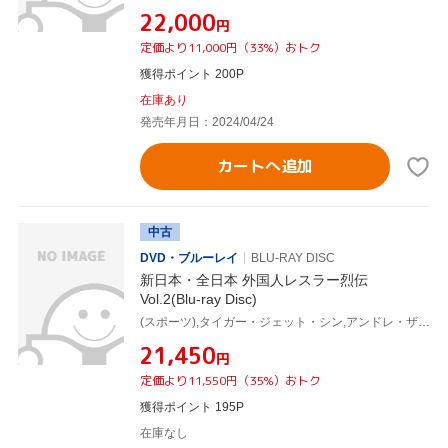
¥22,000
円
定価より11,000円（33%）おトク
獲得ポイント 200P
在庫あり
発売年月日：2024/04/24
カートへ追加
中古
DVD・ブルーレイ
BLU-RAY DISC
新日本・全日本 外国人レスラー烈伝
Vol.2(Blu-ray Disc)
(スポーツ),タイガー・ジェット・シン,アンドレ・ザ・ジャイアント,ボブ・バックランド,ダスティ・ローデス,ディック・マードック,ブルーザー・ブロディ,ダイナマイト・キッド
¥21,450
円
定価より11,550円（35%）おトク
獲得ポイント 195P
在庫なし