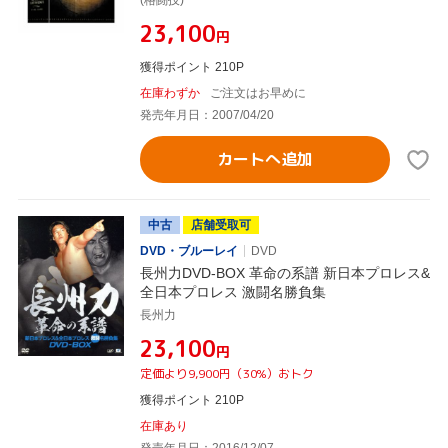
(格闘技)
¥23,100
円
獲得ポイント 210P
在庫わずか
ご注文はお早めに
発売年月日：2007/04/20
カートへ追加
中古
店舗受取可
DVD・ブルーレイ
DVD
長州力DVD-BOX 革命の系譜 新日本プロレス&
全日本プロレス 激闘名勝負集
長州力
¥23,100
円
定価より9,900円（30%）おトク
獲得ポイント 210P
在庫あり