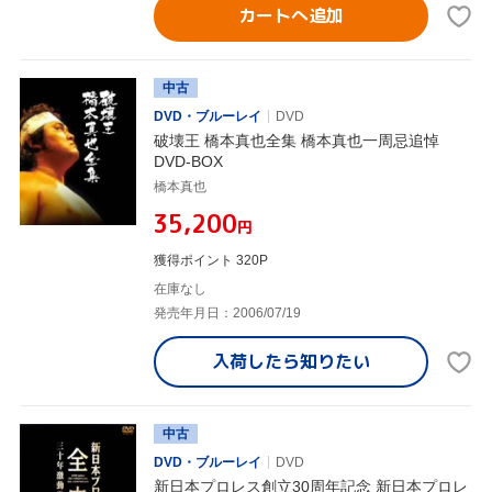
カートへ追加
中古
DVD・ブルーレイ
DVD
破壊王 橋本真也全集 橋本真也一周忌追悼
DVD-BOX
橋本真也
¥35,200
円
獲得ポイント 320P
在庫なし
発売年月日：2006/07/19
入荷したら
知りたい
中古
DVD・ブルーレイ
DVD
新日本プロレス創立30周年記念 新日本プロレ