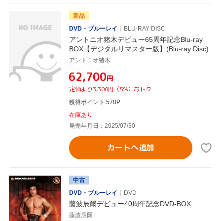
新品
DVD・ブルーレイ
BLU-RAY DISC
アントニオ猪木デビュー65周年記念Blu-ray
BOX【デジタルリマスター版】(Blu-ray Disc)
アントニオ猪木
¥62,700
円
定価より3,300円（5%）おトク
獲得ポイント 570P
在庫あり
発売年月日：2025/07/30
カートへ追加
中古
DVD・ブルーレイ
DVD
藤波辰爾デビュー40周年記念DVD-BOX
藤波辰爾