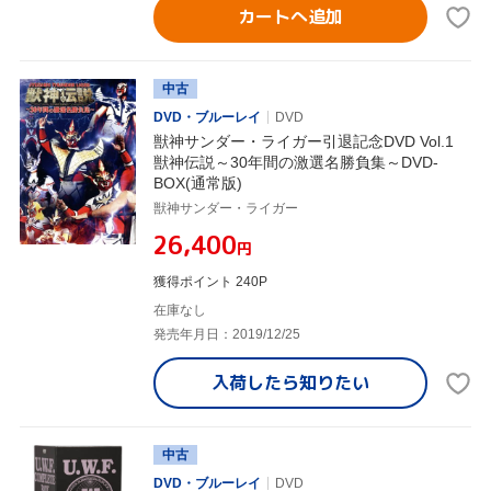
カートへ追加
中古
DVD・ブルーレイ
DVD
獣神サンダー・ライガー引退記念DVD Vol.1
獣神伝説～30年間の激選名勝負集～DVD-
BOX(通常版)
獣神サンダー・ライガー
¥26,400
円
獲得ポイント 240P
在庫なし
発売年月日：2019/12/25
入荷したら
知りたい
中古
DVD・ブルーレイ
DVD