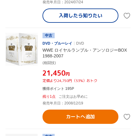
発売年月日：2024/07/24
入荷したら
知りたい
中古
DVD・ブルーレイ
DVD
WWE ロイヤルランブル・アンソロジーBOX
1988-2007
(格闘技)
¥21,450
円
定価より24,750円（53%）おトク
獲得ポイント 195P
残り1点
ご注文はお早めに
発売年月日：2008/12/19
カートへ追加