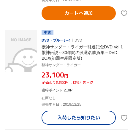
発売年月日：2016/12/07
カートへ追加
中古
DVD・ブルーレイ
DVD
獣神サンダー・ライガー引退記念DVD Vol.1
獣神伝説～30年間の激選名勝負集～DVD-
BOX(初回生産限定版)
獣神サンダー・ライガー
¥23,100
円
定価より3,300円（12%）おトク
獲得ポイント 210P
在庫なし
発売年月日：2019/12/25
入荷したら
知りたい