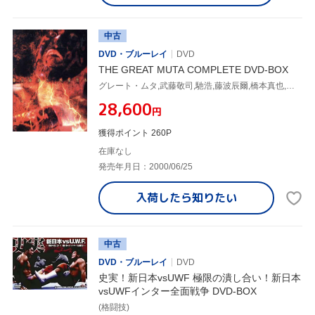
中古
DVD・ブルーレイ
DVD
THE GREAT MUTA COMPLETE DVD-BOX
グレート・ムタ,武藤敬司,馳浩,藤波辰爾,橋本真也,蝶野正洋,小川直也,佐々木健介,長州力,天龍源一郎
¥28,600
円
獲得ポイント 260P
在庫なし
発売年月日：2000/06/25
入荷したら
知りたい
中古
DVD・ブルーレイ
DVD
史実！新日本vsUWF 極限の潰し合い！新日本
vsUWFインター全面戦争 DVD-BOX
(格闘技)