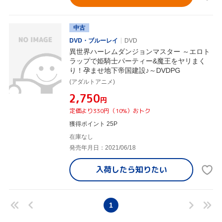
中古
DVD・ブルーレイ
DVD
異世界ハーレムダンジョンマスター ～エロト
ラップで姫騎士パーティー&魔王をヤリまく
り！孕ませ地下帝国建設♪～DVDPG
(アダルトアニメ)
¥2,750
円
定価より330円（10%）おトク
獲得ポイント 25P
在庫なし
発売年月日：2021/06/18
入荷したら
知りたい
1