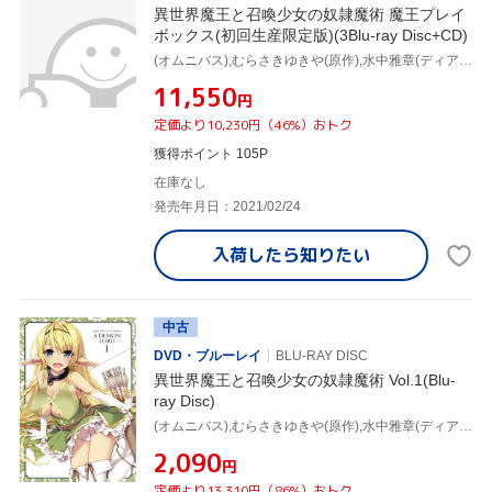
異世界魔王と召喚少女の奴隷魔術 魔王プレイ
ボックス(初回生産限定版)(3Blu-ray Disc+CD)
(オムニバス),むらさきゆきや(原作),水中雅章(ディアヴロ),芹澤優(シェラ・L・グリーンウッド),和氣あず未(レム・ガレウ),原由実(アリシア・クリステラ),金子志津枝(キャラクターデザイン),加藤裕介(音楽)
¥11,550
円
定価より10,230円（46%）おトク
獲得ポイント 105P
在庫なし
発売年月日：2021/02/24
入荷したら
知りたい
中古
DVD・ブルーレイ
BLU-RAY DISC
異世界魔王と召喚少女の奴隷魔術 Vol.1(Blu-
ray Disc)
(オムニバス),むらさきゆきや(原作),水中雅章(ディアヴロ),芹澤優(シェラ・L・グリーンウッド),和氣あず未(レム・ガレウ),金子志津枝(キャラクターデザイン),加藤裕介(音楽)
¥2,090
円
定価より13,310円（86%）おトク