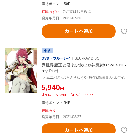
獲得ポイント 50P
在庫わずか
ご注文はお早めに
発売年月日：2021/07/30
カートへ追加
中古
DVD・ブルーレイ
BLU-RAY DISC
異世界魔王と召喚少女の奴隷魔術Ω Vol.3(Blu-
ray Disc)
(オムニバス),むらさきゆきや(原作),鶴崎貴大(原作イラスト),水中雅章(ディアヴロ),芹澤優(シェラ・L・グリーンウッド),和氣あず未(レム・ガレウ),金子志津枝(キャラクターデザイン),加藤裕介(音楽)
¥5,940
円
定価より3,960円（40%）おトク
獲得ポイント 54P
在庫あり
発売年月日：2021/08/27
カートへ追加