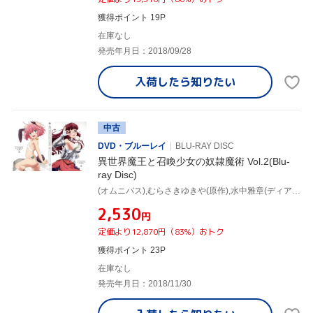
獲得ポイント 19P
在庫なし
発売年月日：2018/09/28
入荷したら
知りたい
中古
DVD・ブルーレイ
BLU-RAY DISC
異世界魔王と召喚少女の奴隷魔術 Vol.2(Blu-
ray Disc)
(オムニバス),むらさきゆきや(原作),水中雅章(ディアヴロ),芹澤優(シェラ・L・グリーンウッド),和氣あず未(レム・ガレウ),金子志津枝(キャラクターデザイン),加藤裕介(音楽)
¥2,530
円
定価より12,870円（83%）おトク
獲得ポイント 23P
在庫なし
発売年月日：2018/11/30