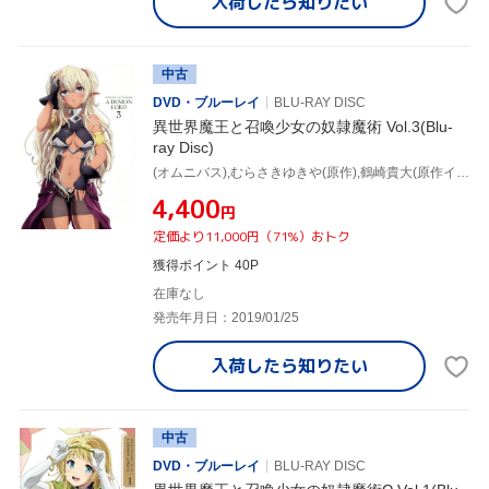
入荷したら
知りたい
中古
DVD・ブルーレイ
BLU-RAY DISC
異世界魔王と召喚少女の奴隷魔術 Vol.3(Blu-
ray Disc)
(オムニバス),むらさきゆきや(原作),鶴崎貴大(原作イラスト),水中雅章(ディアヴロ),芹澤優(シェラ・L・グリーンウッド),和氣あず未(レム・ガレウ),金子志津枝(キャラクターデザイン),加藤裕介(音楽)
¥4,400
円
定価より11,000円（71%）おトク
獲得ポイント 40P
在庫なし
発売年月日：2019/01/25
入荷したら
知りたい
中古
DVD・ブルーレイ
BLU-RAY DISC