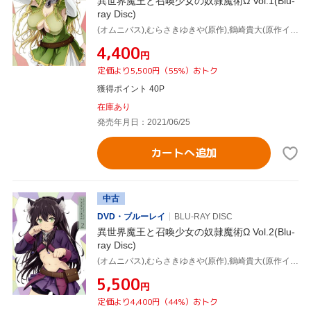
異世界魔王と召喚少女の奴隷魔術Ω Vol.1(Blu-
ray Disc)
(オムニバス),むらさきゆきや(原作),鶴崎貴大(原作イラスト),水中雅章(ディアヴロ),芹澤優(シェラ・L・グリーンウッド),和氣あず未(レム・ガレウ),加藤裕介(音楽),金子志津枝(キャラクターデザイン)
¥4,400
円
定価より5,500円（55%）おトク
獲得ポイント 40P
在庫あり
発売年月日：2021/06/25
カートへ追加
中古
DVD・ブルーレイ
BLU-RAY DISC
異世界魔王と召喚少女の奴隷魔術Ω Vol.2(Blu-
ray Disc)
(オムニバス),むらさきゆきや(原作),鶴崎貴大(原作イラスト),水中雅章(ディアヴロ),芹澤優(シェラ・L・グリーンウッド),和氣あず未(レム・ガレウ),金子志津枝(キャラクターデザイン),加藤裕介(音楽)
¥5,500
円
定価より4,400円（44%）おトク