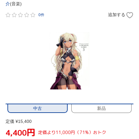
介
(音楽)
追加する
0件
中古
新品
定価 ¥15,400
円
4,400
定価より11,000円（71%）おトク