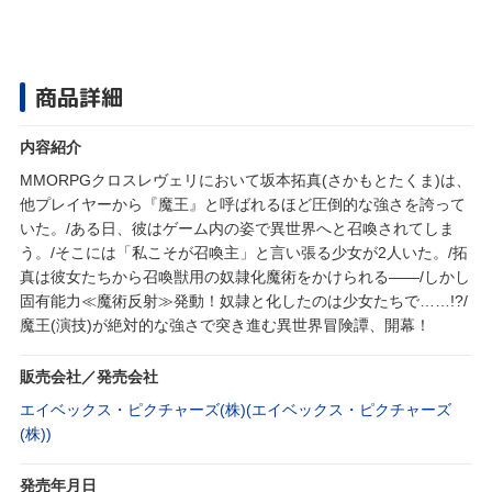
商品詳細
内容紹介
MMORPGクロスレヴェリにおいて坂本拓真(さかもとたくま)は、
他プレイヤーから『魔王』と呼ばれるほど圧倒的な強さを誇って
いた。/ある日、彼はゲーム内の姿で異世界へと召喚されてしま
う。/そこには「私こそが召喚主」と言い張る少女が2人いた。/拓
真は彼女たちから召喚獣用の奴隷化魔術をかけられる――/しかし
固有能力≪魔術反射≫発動！奴隷と化したのは少女たちで……!?/
魔王(演技)が絶対的な強さで突き進む異世界冒険譚、開幕！
販売会社／発売会社
エイベックス・ピクチャーズ(株)(エイベックス・ピクチャーズ
(株))
発売年月日