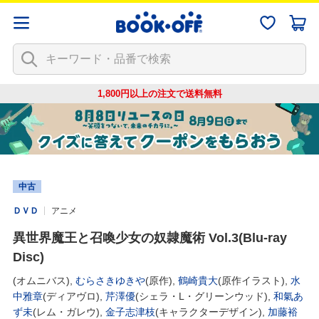
1,800円以上の注文で
送料無料
中古
ＤＶＤ
アニメ
異世界魔王と召喚少女の奴隷魔術 Vol.3(Blu-ray
Disc)
(オムニバス),
むらさきゆきや
(原作),
鶴崎貴大
(原作イラスト),
水
中雅章
(ディアヴロ),
芹澤優
(シェラ・L・グリーンウッド),
和氣あ
ず未
(レム・ガレウ),
金子志津枝
(キャラクターデザイン),
加藤裕