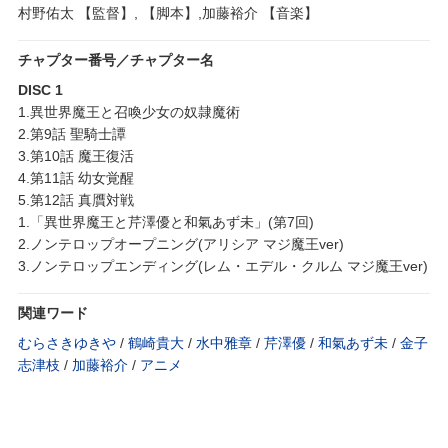
村野佑太 【監督】, 【脚本】,加藤裕介 【音楽】
チャプター番号／チャプター名
DISC 1
1.異世界魔王と召喚少女の奴隷魔術
2.第9話 聖騎士譚
3.第10話 魔王復活
4.第11話 幼女覚醒
5.第12話 真贋対戦
1.「異世界魔王と芹澤優と和氣あず未」(第7回)
2.ノンテロップオープニング(アリシア マジ魔王ver)
3.ノンテロップエンディング(レム・エデル・クルム マジ魔王ver)
関連ワード
むらさきゆきや
/
鶴崎貴大
/
水中雅章
/
芹澤優
/
和氣あず未
/
金子
志津枝
/
加藤裕介
/
アニメ