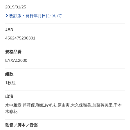
2019/01/25
改訂版・発行年月日について
JAN
4562475290301
規格品番
EYXA12030
組数
1枚組
出演
水中雅章,芹澤優,和氣あず未,原由実,大久保瑠美,加藤英美里,千本
木彩花
監督／脚本／音楽