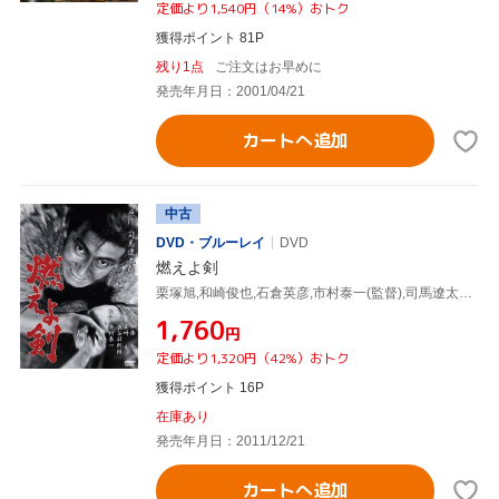
定価より1,540円（14%）おトク
獲得ポイント 81P
残り1点
ご注文はお早めに
発売年月日：2001/04/21
カートへ追加
中古
DVD・ブルーレイ
DVD
燃えよ剣
栗塚旭,和崎俊也,石倉英彦,市村泰一(監督),司馬遼太郎(原作),渡辺岳夫(音楽)
¥1,760
円
定価より1,320円（42%）おトク
獲得ポイント 16P
在庫あり
発売年月日：2011/12/21
カートへ追加