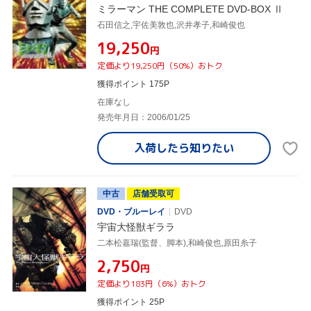
ミラーマン THE COMPLETE DVD-BOX Ⅱ
石田信之,宇佐美敦也,沢井孝子,和崎俊也
¥19,250
円
定価より19,250円（50%）おトク
獲得ポイント 175P
在庫なし
発売年月日：2006/01/25
入荷したら
知りたい
中古
店舗受取可
DVD・ブルーレイ
DVD
宇宙大怪獣ギララ
二本松嘉瑞(監督、脚本),和崎俊也,原田糸子
¥2,750
円
定価より183円（6%）おトク
獲得ポイント 25P