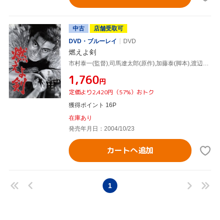
中古
店舗受取可
DVD・ブルーレイ
DVD
燃えよ剣
市村泰一(監督),司馬遼太郎(原作),加藤泰(脚本),渡辺岳夫(音楽),栗塚旭(土方歳三),和崎俊也(近藤勇),石倉英彦(沖田総司),小林哲子(佐絵)
¥1,760
円
定価より2,420円（57%）おトク
獲得ポイント 16P
在庫あり
発売年月日：2004/10/23
カートへ追加
1