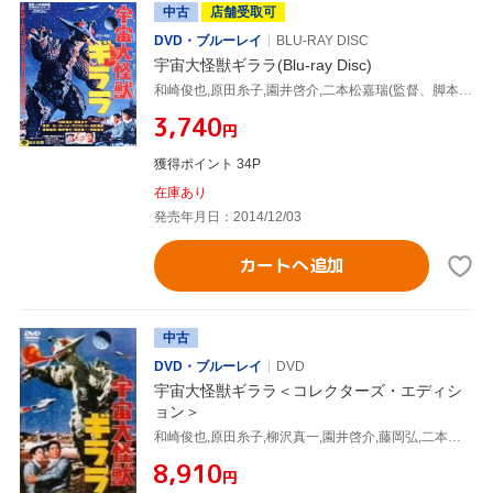
中古
店舗受取可
DVD・ブルーレイ
BLU-RAY DISC
宇宙大怪獣ギララ(Blu-ray Disc)
和崎俊也,原田糸子,園井啓介,二本松嘉瑞(監督、脚本),いずみたく(音楽)
¥3,740
円
獲得ポイント 34P
在庫あり
発売年月日：2014/12/03
カートへ追加
中古
DVD・ブルーレイ
DVD
宇宙大怪獣ギララ＜コレクターズ・エディシ
ョン＞
和崎俊也,原田糸子,柳沢真一,園井啓介,藤岡弘,二本松嘉瑞,元持栄美,いずみたく
¥8,910
円