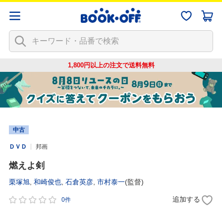
1,800円以上の注文で
送料無料
中古
ＤＶＤ
邦画
燃えよ剣
栗塚旭
,
和崎俊也
,
石倉英彦
,
市村泰一
(監督)
追加する
0件