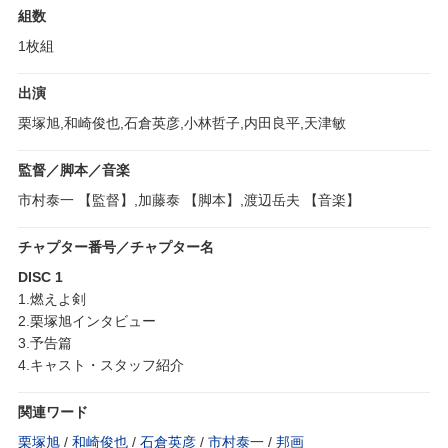
組数
1枚組
出演
栗塚旭,和崎俊也,石倉英彦,小林哲子,内田良平,天津敏
監督／脚本／音楽
市村泰一 【監督】,加藤泰 【脚本】,渡辺岳夫 【音楽】
チャプター番号／チャプター名
DISC 1
1.燃えよ剣
2.栗塚旭インタビュー
3.予告篇
4.キャスト・スタッフ紹介
関連ワード
栗塚旭
/
和崎俊也
/
石倉英彦
/
市村泰一
/
邦画