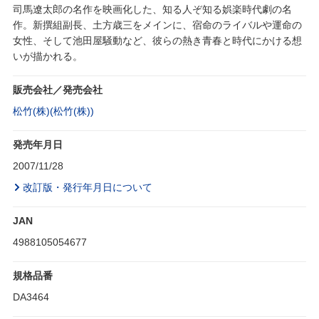
司馬遼太郎の名作を映画化した、知る人ぞ知る娯楽時代劇の名
作。新撰組副長、土方歳三をメインに、宿命のライバルや運命の
女性、そして池田屋騒動など、彼らの熱き青春と時代にかける想
いが描かれる。
販売会社／発売会社
松竹(株)(松竹(株))
発売年月日
2007/11/28
改訂版・発行年月日について
JAN
4988105054677
規格品番
DA3464