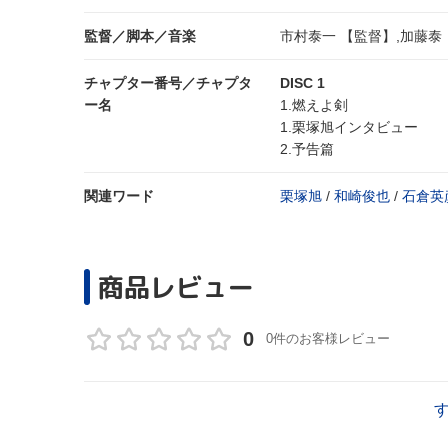
監督／脚本／音楽
市村泰一 【監督】,加藤泰
チャプター番号／チャプタ
DISC 1
ー名
1.燃えよ剣
1.栗塚旭インタビュー
2.予告篇
関連ワード
栗塚旭
/
和崎俊也
/
石倉英
商品レビュー
0
0件のお客様レビュー