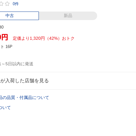
0件
中古
新品
80
0
円
定価より1,320円（42%）おトク
ント
16P
1～5日以内に発送
品が入荷した店舗を見る
品の品質・付属品について
ついて