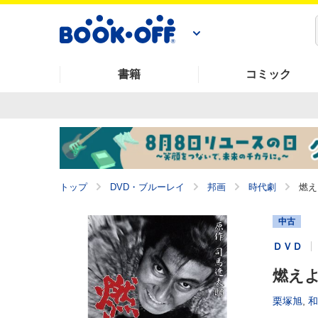
書籍
コミック
トップ
DVD・ブルーレイ
邦画
時代劇
燃え
中古
ＤＶＤ
燃え
栗塚旭
,
和