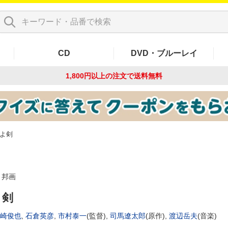
CD
DVD・ブルーレイ
1,800円以上の注文で
送料無料
よ剣
邦画
よ剣
崎俊也
,
石倉英彦
,
市村泰一
(監督),
司馬遼太郎
(原作),
渡辺岳夫
(音楽)