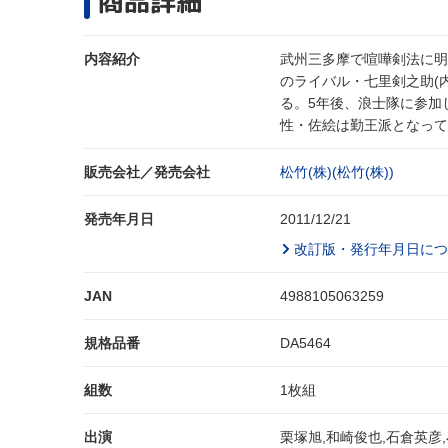
商品詳細
内容紹介
武州三多摩で喧嘩剣法に明
のライバル・七里剣之助(
る。5年後、浪士隊に参加
性・佐絵は勤王派となって
販売会社／発売会社
松竹(株)(松竹(株))
発売年月日
2011/12/21
改訂版・発行年月日につ
JAN
4988105063259
規格品番
DA5464
組数
1枚組
出演
栗塚旭,和崎俊也,石倉英彦