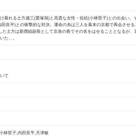
け暮れる土方歳三(栗塚旭)と高貴な女性・佐絵(小林哲子)との出会い。
内田良平)との衝撃的な対決。運命の糸は三人を幕末の京都で再会させる
した土方は新撰組副長として京洛の巷でその名をはせることとなるが、
いた…。
いて
,小林哲子,内田良平,天津敏