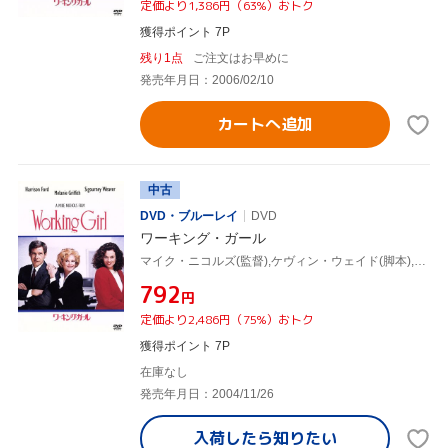
定価より1,386円（63%）おトク
獲得ポイント 7P
残り1点
ご注文はお早めに
発売年月日：2006/02/10
カートへ追加
中古
DVD・ブルーレイ
DVD
ワーキング・ガール
マイク・ニコルズ(監督),ケヴィン・ウェイド(脚本),ダグラス・ウィック(製作),カーリー・サイモン(音楽),ハリソン・フォード,メラニー・グリフィス,シガニー・ウィーヴァー,ジョン・キューザック
¥792
円
定価より2,486円（75%）おトク
獲得ポイント 7P
在庫なし
発売年月日：2004/11/26
入荷したら
知りたい