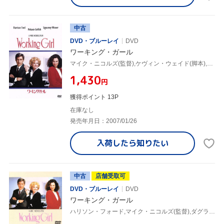
中古
DVD・ブルーレイ
DVD
ワーキング・ガール
マイク・ニコルズ(監督),ケヴィン・ウェイド(脚本),ダグラス・ウィック(製作),カーリー・サイモン(音楽),ハリソン・フォード,メラニー・グリフィス,シガニー・ウィーヴァー,ジョン・キューザック
¥1,430
円
獲得ポイント 13P
在庫なし
発売年月日：2007/01/26
入荷したら
知りたい
中古
店舗受取可
DVD・ブルーレイ
DVD
ワーキング・ガール
ハリソン・フォード,マイク・ニコルズ(監督),ダグラス・ウィック(製作),ケヴィン・ウェイド(脚本),カーリー・サイモン(音楽),シガニー・ウィーヴァー,メラニー・グリフィス,アレック・ボールドウィン