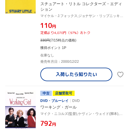
スチュアート・リトル コレクターズ・エディ
ション
マイケル・J.フォックス,ジョナサン・リップニッキー,ジーナ・デイヴィス,ヒュー・ローリー,ネイサン・レインス,ロブ・ミンコフ,ダグラス・ウィック,E・B・ホワイト
¥110
円
定価より4,070円（97%）おトク
330
円
(7/15時点の価格)
獲得ポイント 1P
在庫なし
発売年月日：2000/12/22
入荷したら
知りたい
中古
店舗受取可
DVD・ブルーレイ
DVD
ワーキング・ガール
マイク・ニコルズ(監督),ケヴィン・ウェイド(脚本),ダグラス・ウィック(製作),カーリー・サイモン(音楽),ハリソン・フォード,メラニー・グリフィス,シガニー・ウィーヴァー,ジョン・キューザック
¥792
円