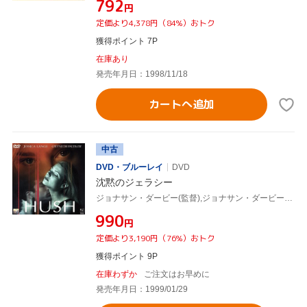
¥792
円
定価より4,378円（84%）おトク
獲得ポイント 7P
在庫あり
発売年月日：1998/11/18
カートへ追加
中古
DVD・ブルーレイ
DVD
沈黙のジェラシー
ジョナサン・ダービー(監督),ジョナサン・ダービー(脚本),ジェーン・ラスコーニ(脚本),ダグラス・ウィック(製作),クリストファー・ヤング(音楽),ジェシカ・ラング,グウィネス・パルトロウ,ジョナサン・シェック
¥990
円
定価より3,190円（76%）おトク
獲得ポイント 9P
在庫わずか
ご注文はお早めに
発売年月日：1999/01/29