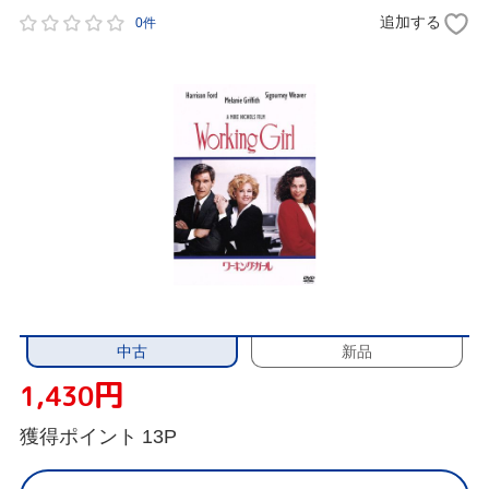
追加する
0件
中古
新品
円
1,430
獲得ポイント
13P