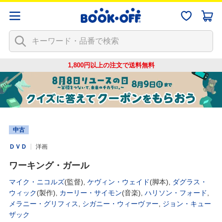
1,800円以上の注文で
送料無料
中古
ＤＶＤ
洋画
ワーキング・ガール
マイク・ニコルズ
(監督),
ケヴィン・ウェイド
(脚本),
ダグラス・
ウィック
(製作),
カーリー・サイモン
(音楽),
ハリソン・フォード
,
メラニー・グリフィス
,
シガニー・ウィーヴァー
,
ジョン・キュー
ザック