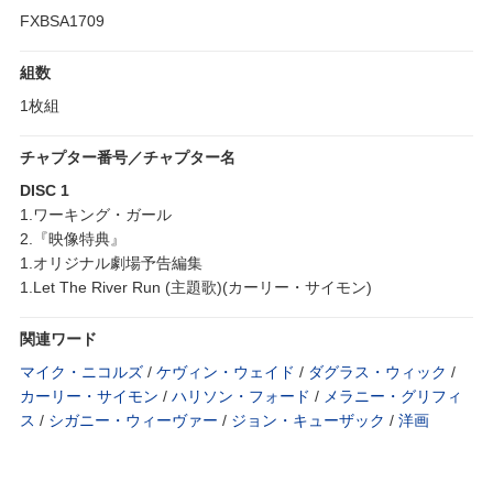
FXBSA1709
組数
1枚組
チャプター番号／チャプター名
DISC 1
1.ワーキング・ガール
2.『映像特典』
1.オリジナル劇場予告編集
1.Let The River Run (主題歌)(カーリー・サイモン)
関連ワード
マイク・ニコルズ
/
ケヴィン・ウェイド
/
ダグラス・ウィック
/
カーリー・サイモン
/
ハリソン・フォード
/
メラニー・グリフィ
ス
/
シガニー・ウィーヴァー
/
ジョン・キューザック
/
洋画