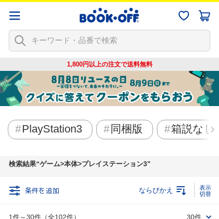
1,800円以上の注文で
送料無料
PlayStation3
同梱版
箱説なし
検索結果
ゲーム>本体>プレイステーション3
条件を追加
ならびかえ
1件～30件（全102件）
30件