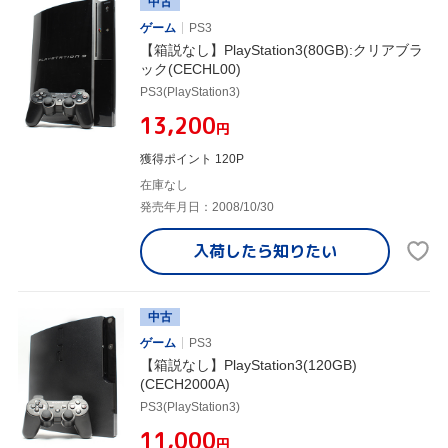
中古
ゲーム
PS3
【箱説なし】PlayStation3(80GB):クリアブラ
ック(CECHL00)
PS3(PlayStation3)
¥13,200
円
獲得ポイント 120P
在庫なし
発売年月日：2008/10/30
入荷したら
知りたい
中古
ゲーム
PS3
【箱説なし】PlayStation3(120GB)
(CECH2000A)
PS3(PlayStation3)
¥11,000
円