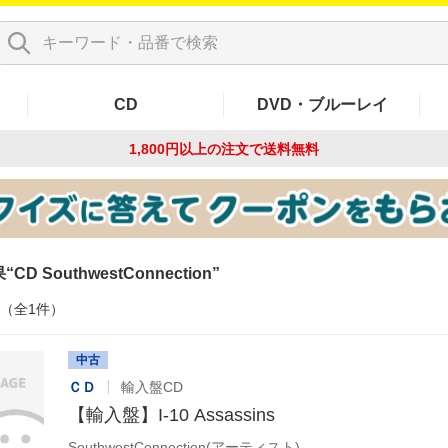
CD
DVD・ブルーレイ
1,800円以上の注文で
送料無料
果
CD SouthwestConnection
件（全1件）
中古
ＣＤ
輸入盤CD
【輸入盤】I-10 Assassins
SouthwestConnection(アーティスト)