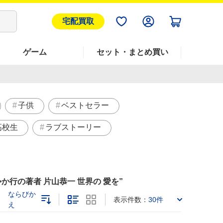
宅配買取
ゲーム
セット・まとめ買い
子供
ベストセラー
高校生
ラブストーリー
か行の著者 片山恭一 世界の 愛を
ならびか
表示件数：
30件
え