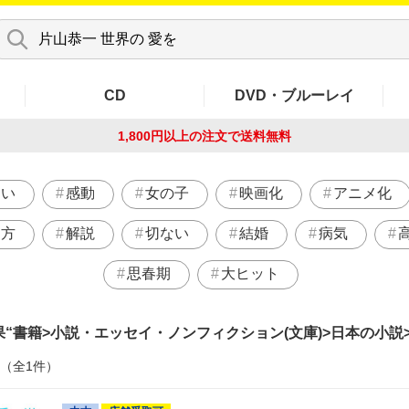
CD
DVD・ブルーレイ
1,800円以上の注文で
送料無料
しい
感動
女の子
映画化
アニメ化
き方
解説
切ない
結婚
病気
思春期
大ヒット
果
書籍>小説・エッセイ・ノンフィクション(文庫)>日本の小説>
件（全1件）