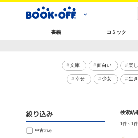
書籍
コミック
文庫
面白い
楽
幸せ
少女
生
絞り込み
検索結
1件～1
中古のみ