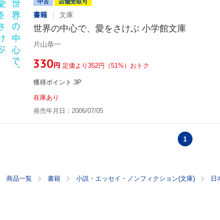
中古
店舗受取可
書籍
文庫
世界の中心で、愛をさけぶ 小学館文庫
片山恭一
¥330
円
定価より352円（51%）おトク
獲得ポイント 3P
在庫あり
発売年月日：2006/07/05
1
商品一覧
書籍
小説・エッセイ・ノンフィクション(文庫)
日