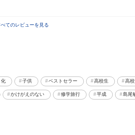
すべてのレビューを見る
メ化
子供
ベストセラー
高校生
高校
かけがえのない
修学旅行
平成
島尾