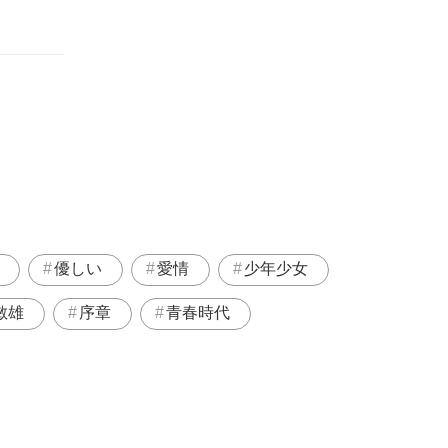
優しい
愛情
少年少女
敏雄
序章
青春時代