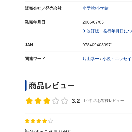
販売会社／発売会社
小学館/小学館
発売年月日
2006/07/05
改訂版・発行年月日につ
JAN
9784094080971
関連ワード
片山恭一
/
小説・エッセイ
商品レビュー
3.2
122件のお客様レビュー
話はけっこうありがち…