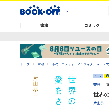
書籍
コミック
トップ
書籍
小説・エッセイ・ノンフィクション（文
中古
店
書籍
世界の
片山恭一