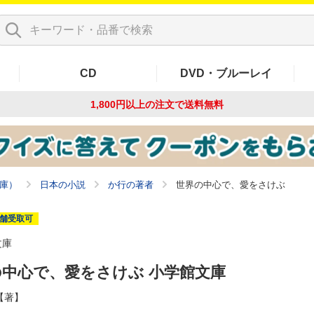
CD
DVD・ブルーレイ
1,800円以上の注文で
送料無料
庫）
日本の小説
か行の著者
世界の中心で、愛をさけぶ
舗受取可
文庫
中心で、愛をさけぶ 小学館文庫
【著】