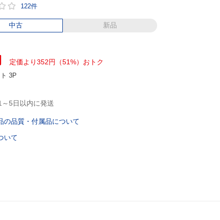
122件
中古
新品
円
定価より352円（51%）おトク
ント
3P
1～5日以内に発送
品の品質・付属品について
ついて