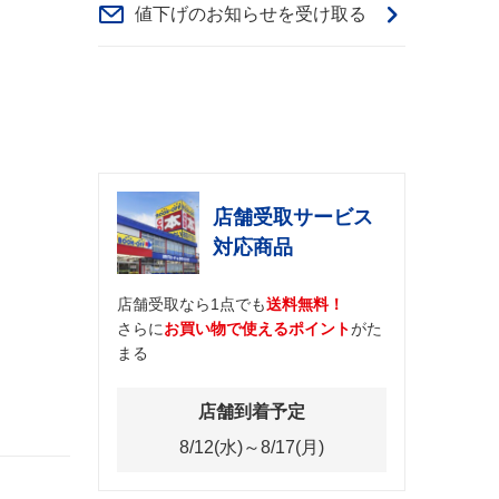
値下げのお知らせを受け取る
店舗受取サービス
対応商品
店舗受取なら1点でも
送料無料！
さらに
お買い物で使えるポイント
がた
まる
店舗到着予定
8/12(水)～8/17(月)