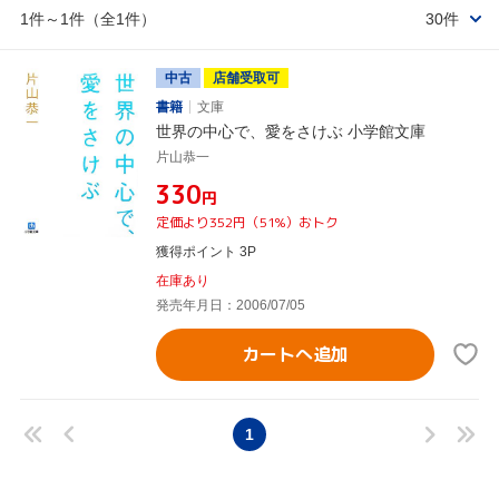
1件～1件（全1件）
30件
中古
店舗受取可
書籍
文庫
世界の中心で、愛をさけぶ 小学館文庫
片山恭一
¥330
円
定価より352円（51%）おトク
獲得ポイント 3P
在庫あり
発売年月日：2006/07/05
カートへ追加
1