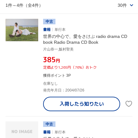
1件～4件（全4件）
30件
中古
書籍
単行本
世界の中心で、愛をさけぶ radio drama CD
book Radio Drama CD Book
片山恭一,飯村聖美
¥385
円
定価より1,265円（76%）おトク
獲得ポイント 3P
在庫なし
発売年月日：2004/07/26
入荷したら
知りたい
中古
書籍
単行本