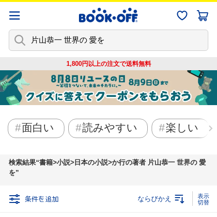
1,800円以上の注文で
送料無料
面白い
読みやすい
楽しい
検索結果
書籍>小説>日本の小説>か行の著者 片山恭一 世界の 愛
を
条件を追加
ならびかえ