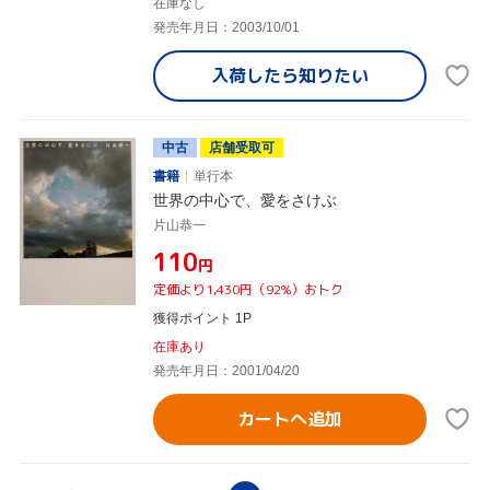
在庫なし
発売年月日：2003/10/01
入荷したら
知りたい
中古
店舗受取可
書籍
単行本
世界の中心で、愛をさけぶ
片山恭一
¥110
円
定価より1,430円（92%）おトク
獲得ポイント 1P
在庫あり
発売年月日：2001/04/20
カートへ追加