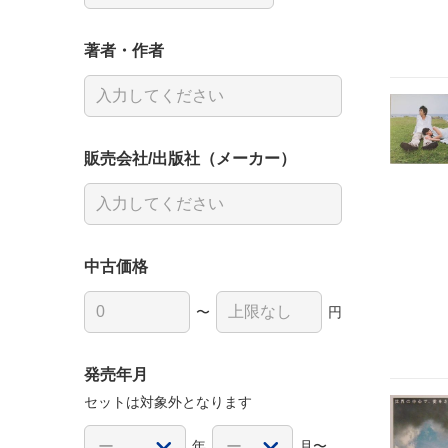
著者・作者
販売会社/出版社（メーカー）
中古価格
〜
円
発売年月
セットは対象外となります
年
月〜