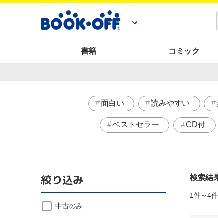
書籍
コミック
面白い
読みやすい
ベストセラー
CD付
絞り込み
検索結
1件～4
中古のみ