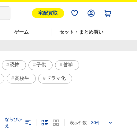
宅配買取
ゲーム
セット・まとめ買い
恐怖
子供
哲学
高校生
ドラマ化
ならびか
表示件数：
30件
え