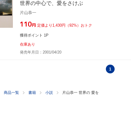
世界の中心で、愛をさけぶ
片山恭一
¥110
円
定価より1,430円（92%）おトク
獲得ポイント 1P
在庫あり
発売年月日：2001/04/20
1
商品一覧
書籍
小説
片山恭一 世界の 愛を