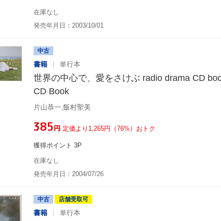
在庫なし
発売年月日：2003/10/01
中古
書籍
単行本
世界の中心で、愛をさけぶ radio drama CD book 
CD Book
片山恭一,飯村聖美
¥385
円
定価より1,265円（76%）おトク
獲得ポイント 3P
在庫なし
発売年月日：2004/07/26
中古
店舗受取可
書籍
単行本