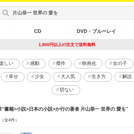
CD
DVD・ブルーレイ
1,800円以上の注文で
送料無料
楽しい
感動
傑作
映画化
女の子
幸せ
少女
大人気
生き方
解説
切ない
果
書籍>小説>日本の小説>か行の著者 片山恭一 世界の 愛を
件（全4件）