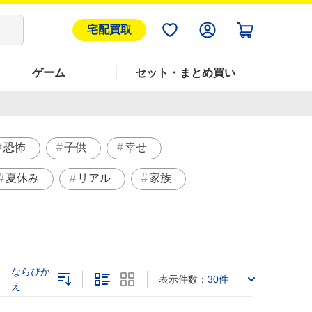
宅配買取
ゲーム
セット・まとめ買い
恐怖
子供
幸せ
夏休み
リアル
家族
ならびか
表示件数：
30件
え