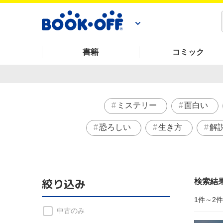
書籍
コミック
ミステリー
面白い
恐ろしい
生き方
解
絞り込み
検索結
1件～2
中古のみ