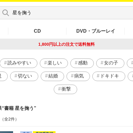
CD
DVD・ブルーレイ
1,800円以上の注文で
送料無料
読みやすい
楽しい
感動
女の子
説
切ない
結婚
病気
ドキドキ
衝撃
果
書籍 星を掬う
件（全2件）