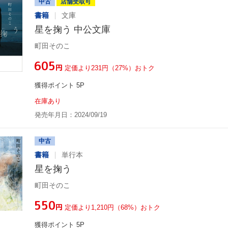
中古
店舗受取可
書籍
文庫
星を掬う 中公文庫
町田そのこ
¥605
円
定価より231円（27%）おトク
獲得ポイント 5P
在庫あり
発売年月日：2024/09/19
中古
書籍
単行本
星を掬う
町田そのこ
¥550
円
定価より1,210円（68%）おトク
獲得ポイント 5P