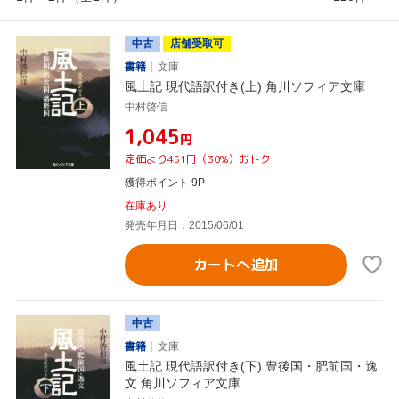
中古
店舗受取可
書籍
文庫
風土記 現代語訳付き(上) 角川ソフィア文庫
中村啓信
¥1,045
円
定価より451円（30%）おトク
獲得ポイント 9P
在庫あり
発売年月日：2015/06/01
カートへ追加
中古
書籍
文庫
風土記 現代語訳付き(下) 豊後国・肥前国・逸
文 角川ソフィア文庫