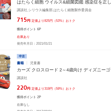
はたらく細胞 ウイルス&細菌図鑑 感染症を正
講談社,シリウス編集部,はたらく細胞製作委員会
¥715
円
定価より825円（53%）おトク
獲得ポイント 6P
在庫あり
発売年月日：2021/01/21
中古
書籍
児童書
カーズ クロスロード 2～4歳向け ディズニー
講談社
¥220
円
定価より319円（59%）おトク
獲得ポイント 2P
在庫なし