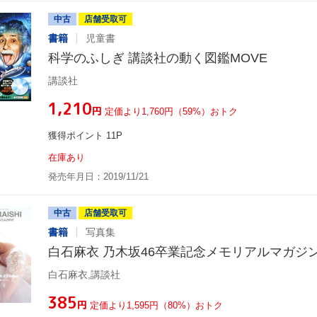
中古
店舗受取可
書籍
児童書
科学のふしぎ 講談社の動く図鑑MOVE
講談社
¥1,210
円
定価より1,760円（59%）おトク
獲得ポイント 11P
在庫あり
発売年月日：2019/11/21
中古
店舗受取可
書籍
写真集
白石麻衣 乃木坂46卒業記念メモリアルマガジ
白石麻衣,講談社
¥385
円
定価より1,595円（80%）おトク