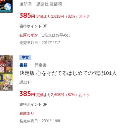
渡部潤一,講談社,渡部潤一
¥385
円
定価より1,815円（82%）おトク
獲得ポイント 3P
在庫わずか
ご注文はお早めに
発売年月日：2012/11/17
中古
書籍
児童書
決定版 心をそだてるはじめての伝記101人
講談社
¥385
円
定価より2,695円（87%）おトク
獲得ポイント 3P
在庫あり
発売年月日：2001/11/08