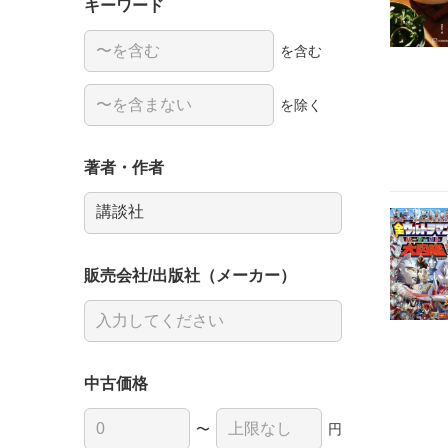
キーワード
を含む
を除く
著者・作者
販売会社/出版社（メーカー）
中古価格
〜
円