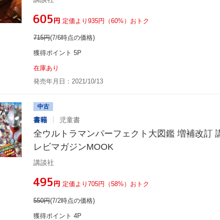
¥605
円
定価より935円（60%）おトク
715
円
(7/6時点の価格)
獲得ポイント 5P
在庫あり
発売年月日：2021/10/13
中古
書籍
児童書
全ウルトラマンパーフェクト大図鑑 増補改訂 講
レビマガジンMOOK
講談社
¥495
円
定価より705円（58%）おトク
550
円
(7/2時点の価格)
獲得ポイント 4P