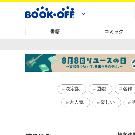
書籍
コミック
決定版
図鑑
名作
大人気
楽しい
検索結