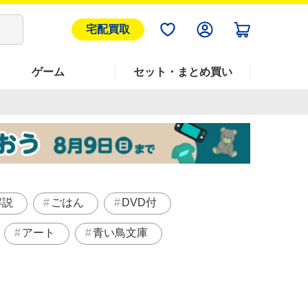
宅配買取
ゲーム
セット・まとめ買い
解説
ごはん
DVD付
アート
青い鳥文庫