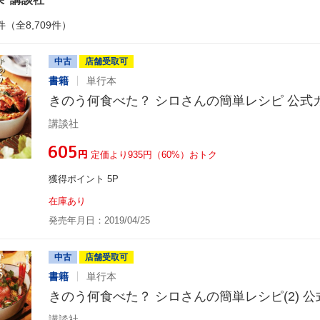
件（全8,709件）
中古
店舗受取可
書籍
単行本
きのう何食べた？ シロさんの簡単レシピ 公式
講談社
¥605
円
定価より935円（60%）おトク
獲得ポイント 5P
在庫あり
発売年月日：2019/04/25
中古
店舗受取可
書籍
単行本
きのう何食べた？ シロさんの簡単レシピ(2) 
講談社