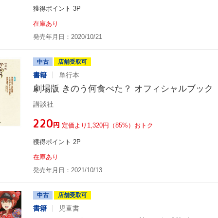
獲得ポイント 3P
在庫あり
発売年月日：2020/10/21
中古
店舗受取可
書籍
単行本
劇場版 きのう何食べた？ オフィシャルブック
講談社
¥220
円
定価より1,320円（85%）おトク
獲得ポイント 2P
在庫あり
発売年月日：2021/10/13
中古
店舗受取可
書籍
児童書