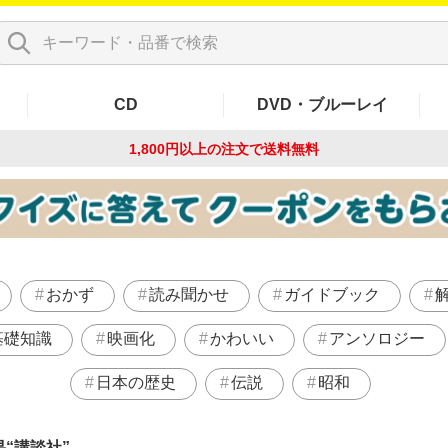
CD
DVD・ブルーレイ
1,800円以上の注文で
送料無料
おかず
読み聞かせ
ガイドブック
基礎知識
映画化
かわいい
アンソロジー
日本の歴史
伝説
昭和
果
講談社