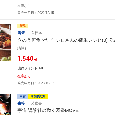
在庫なし
発売年月日：2022/12/15
新品
書籍
単行本
きのう何食べた？ シロさんの簡単レシピ(3) 
講談社
¥1,540
円
獲得ポイント 14P
在庫あり
発売年月日：2023/10/27
中古
店舗受取可
書籍
児童書
宇宙 講談社の動く図鑑MOVE