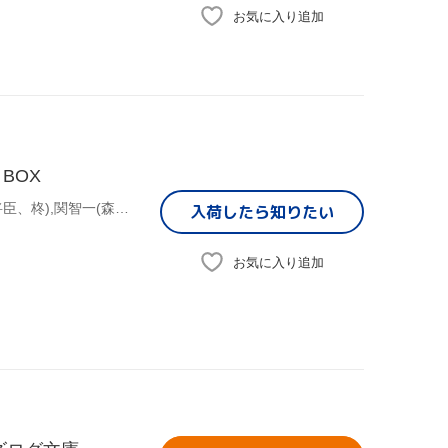
お気に入り追加
BOX
(ゲーム・ミュージック),三木眞一郎(源頼久、源頼忠、有川将臣、柊),関智一(森村天真、平勝真、源九郎義経、サザキ),高橋直純(イリノ、イサト、ヒノエ、遠夜),宮田幸季(流山詩紋、彰紋、武蔵坊弁慶、那岐),中原茂(藤原鷹通、藤原幸鷹、有川譲、葛城忍人),井上和彦(橘友雅、翡翠、梶原景時、風早),保志総一朗(永泉、源泉水、平敦盛、布都彦)
入荷したら
知りたい
お気に入り追加