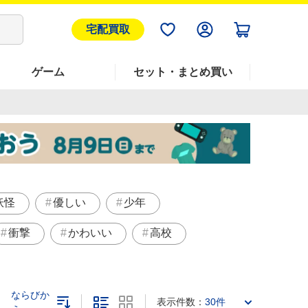
宅配買取
ゲーム
セット・まとめ買い
妖怪
優しい
少年
衝撃
かわいい
高校
ならびか
表示件数：
30件