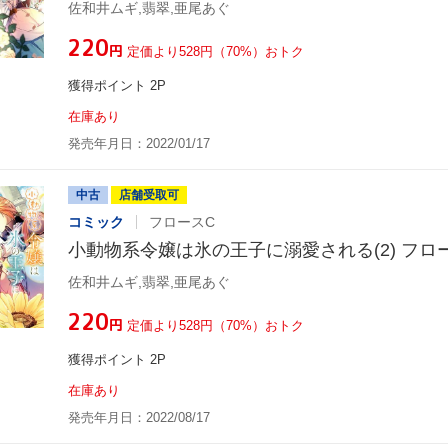
佐和井ムギ,翡翠,亜尾あぐ
¥220
円
定価より528円（70%）おトク
獲得ポイント 2P
在庫あり
発売年月日：2022/01/17
中古
店舗受取可
コミック
フロースC
小動物系令嬢は氷の王子に溺愛される(2) フロ
佐和井ムギ,翡翠,亜尾あぐ
¥220
円
定価より528円（70%）おトク
獲得ポイント 2P
在庫あり
発売年月日：2022/08/17