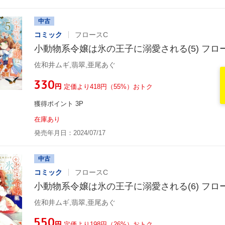
中古
コミック
フロースC
小動物系令嬢は氷の王子に溺愛される(5) フロ
佐和井ムギ,翡翠,亜尾あぐ
¥330
円
定価より418円（55%）おトク
獲得ポイント 3P
在庫あり
発売年月日：2024/07/17
中古
コミック
フロースC
小動物系令嬢は氷の王子に溺愛される(6) フロ
佐和井ムギ,翡翠,亜尾あぐ
¥550
円
定価より198円（26%）おトク