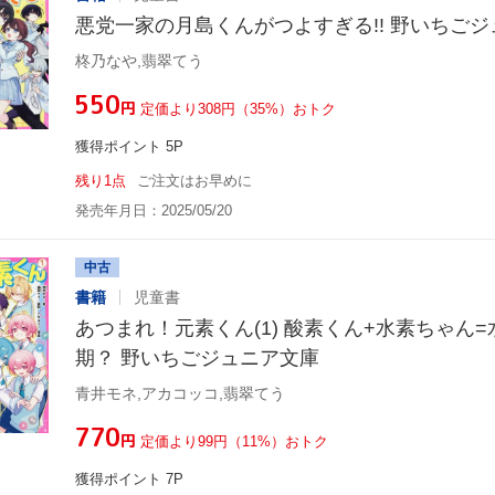
悪党一家の月島くんがつよすぎる!! 野いちご
柊乃なや,翡翠てう
¥550
円
定価より308円（35%）おトク
獲得ポイント 5P
残り1点
ご注文はお早めに
発売年月日：2025/05/20
中古
書籍
児童書
あつまれ！元素くん(1) 酸素くん+水素ちゃん
期？ 野いちごジュニア文庫
青井モネ,アカコッコ,翡翠てう
¥770
円
定価より99円（11%）おトク
獲得ポイント 7P