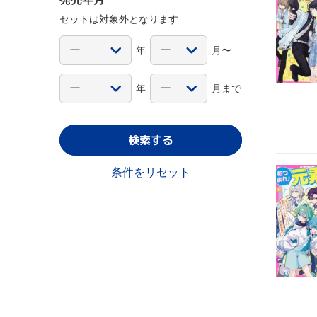
セットは対象外となります
年
月〜
年
月まで
検索する
条件をリセット