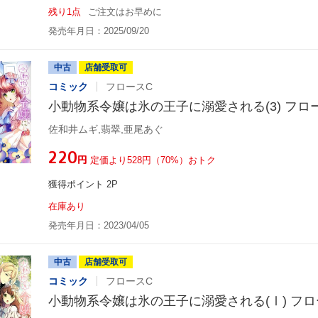
残り1点
ご注文はお早めに
発売年月日：2025/09/20
中古
店舗受取可
コミック
フロースC
小動物系令嬢は氷の王子に溺愛される(3) フロ
佐和井ムギ,翡翠,亜尾あぐ
¥220
円
定価より528円（70%）おトク
獲得ポイント 2P
在庫あり
発売年月日：2023/04/05
中古
店舗受取可
コミック
フロースC
小動物系令嬢は氷の王子に溺愛される(Ⅰ) フロ