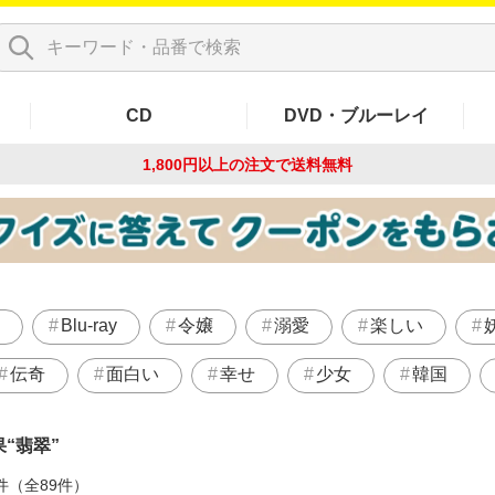
CD
DVD・ブルーレイ
1,800円以上の注文で
送料無料
Blu-ray
令嬢
溺愛
楽しい
伝奇
面白い
幸せ
少女
韓国
果
翡翠
件（全89件）