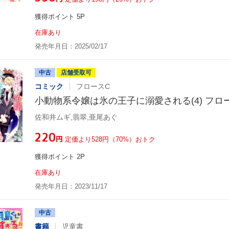
獲得ポイント 5P
在庫あり
発売年月日：2025/02/17
中古
店舗受取可
コミック
フロースC
小動物系令嬢は氷の王子に溺愛される(4) フロ
佐和井ムギ,翡翠,亜尾あぐ
¥220
円
定価より528円（70%）おトク
獲得ポイント 2P
在庫あり
発売年月日：2023/11/17
中古
書籍
児童書