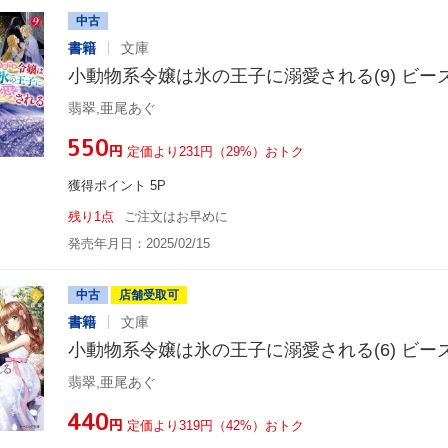
中古
書籍
文庫
小動物系令嬢は氷の王子に溺愛される(9) ビー
翡翠,亜尾あぐ
¥550
円
定価より231円（29%）おトク
獲得ポイント 5P
残り1点
ご注文はお早めに
発売年月日：2025/02/15
中古
店舗受取可
書籍
文庫
小動物系令嬢は氷の王子に溺愛される(6) ビー
翡翠,亜尾あぐ
¥440
円
定価より319円（42%）おトク