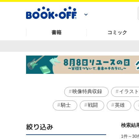
書籍
コミック
映像特典収録
イラスト
騎士
戦闘
英雄
絞り込み
検索結
1件～30