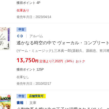
獲得ポイント 4P
在庫あり
発売年月日：2023/04/14
中古
ＣＤ
アルバム
遙かなる時空の中で ヴォーカル・コンプリート
¥13,750
円
定価より7,202円（34%）おトク
獲得ポイント 125P
在庫なし
発売年月日：2010/02/17
中古
店舗受取可
書籍
文庫