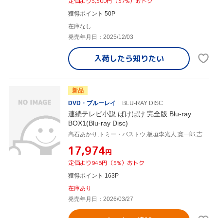
定価より3,300円（37%）おトク
獲得ポイント 50P
在庫なし
発売年月日：2025/12/03
入荷したら
知りたい
新品
DVD・ブルーレイ
BLU-RAY DISC
連続テレビ小説 ばけばけ 完全版 Blu-ray
BOX1(Blu-ray Disc)
髙石あかり,トミー・バストウ,板垣李光人,寛一郎,吉沢亮,北川景子,岡部たかし,牛尾憲輔
¥17,974
円
定価より946円（5%）おトク
獲得ポイント 163P
在庫あり
発売年月日：2026/03/27