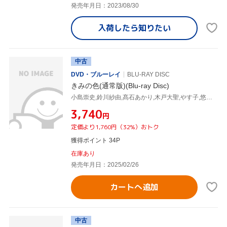
発売年月日：2023/08/30
入荷したら
知りたい
中古
DVD・ブルーレイ
BLU-RAY DISC
きみの色(通常版)(Blu-ray Disc)
小島崇史,鈴川紗由,髙石あかり,木戸大聖,やす子,悠木碧,山田尚子,牛尾憲輔
¥3,740
円
定価より1,760円（32%）おトク
獲得ポイント 34P
在庫あり
発売年月日：2025/02/26
カートへ追加
中古