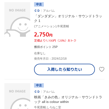
中古
ＣＤ
アルバム
「ダンダダン」オリジナル・サウンドトラッ
ク 1
(アニメーション),牛尾憲輔
¥2,750
円
定価より1,100円（28%）おトク
獲得ポイント 25P
在庫なし
発売年月日：2024/12/18
入荷したら
知りたい
中古
ＣＤ
アルバム
映画「きみの色」オリジナル・サウンドトラ
ック all is colour within
牛尾憲輔,しろねこ堂