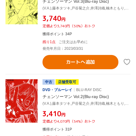
チェンソーマン Vol.3(Blu-ray Disc)
(V.A.),藤本タツキ,戸谷菊之介,井澤詩織,楠木ともり,坂田将吾,杉山和隆,牛尾憲輔
¥3,740
円
定価より3,740円（50%）おトク
獲得ポイント 34P
残り1点
ご注文はお早めに
発売年月日：2023/03/31
カートへ追加
中古
店舗受取可
DVD・ブルーレイ
BLU-RAY DISC
チェンソーマン Vol.2(Blu-ray Disc)
(V.A.),藤本タツキ,戸谷菊之介,井澤詩織,楠木ともり,坂田将吾,杉山和隆,牛尾憲輔
¥3,410
円
定価より4,070円（54%）おトク
獲得ポイント 31P