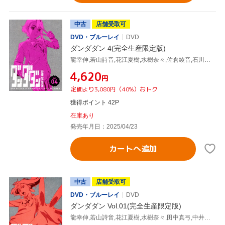
中古
店舗受取可
DVD・ブルーレイ
DVD
ダンダダン 4(完全生産限定版)
龍幸伸,若山詩音,花江夏樹,水樹奈々,佐倉綾音,石川界人,恩田尚之,牛尾憲輔
¥4,620
円
定価より3,080円（40%）おトク
獲得ポイント 42P
在庫あり
発売年月日：2025/04/23
カートへ追加
中古
店舗受取可
DVD・ブルーレイ
DVD
ダンダダン Vol.01(完全生産限定版)
龍幸伸,若山詩音,花江夏樹,水樹奈々,田中真弓,中井和哉,恩田尚之,牛尾憲輔