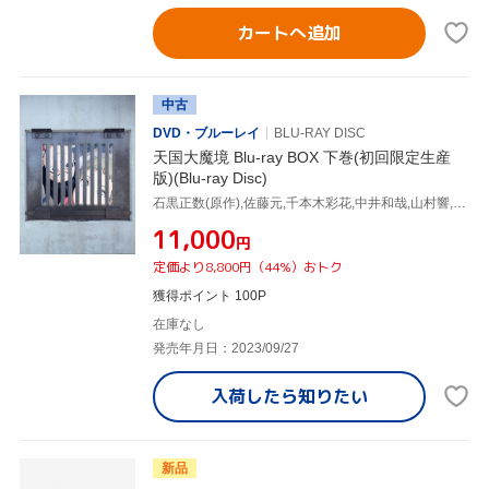
カートへ追加
中古
DVD・ブルーレイ
BLU-RAY DISC
天国大魔境 Blu-ray BOX 下巻(初回限定生産
版)(Blu-ray Disc)
石黒正数(原作),佐藤元,千本木彩花,中井和哉,山村響,うつした,牛尾憲輔
¥11,000
円
定価より8,800円（44%）おトク
獲得ポイント 100P
在庫なし
発売年月日：2023/09/27
入荷したら
知りたい
新品