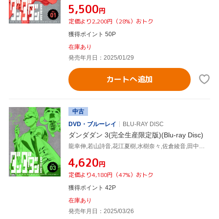
¥5,500
円
定価より2,200円（28%）おトク
獲得ポイント 50P
在庫あり
発売年月日：2025/01/29
カートへ追加
中古
DVD・ブルーレイ
BLU-RAY DISC
ダンダダン 3(完全生産限定版)(Blu-ray Disc)
龍幸伸,若山詩音,花江夏樹,水樹奈々,佐倉綾音,田中真弓,恩田尚之,牛尾憲輔
¥4,620
円
定価より4,180円（47%）おトク
獲得ポイント 42P
在庫あり
発売年月日：2025/03/26