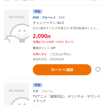
中古
DVD・ブルーレイ
DVD
チェンソーマン Vol.2
(V.A.),藤本タツキ,戸谷菊之介,井澤詩織,楠木ともり,坂田将吾,杉山和隆,牛尾憲輔
¥2,090
円
定価より4,290円（67%）おトク
獲得ポイント 19P
在庫わずか
ご注文はお早めに
発売年月日：2023/02/24
カートへ追加
中古
ＣＤ
アルバム
TVアニメ『違国日記』 オリジナル・サウンド
トラック