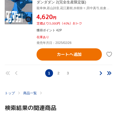
ダンダダン 2(完全生産限定版)
龍幸伸,若山詩音,花江夏樹,水樹奈々,田中真弓,佐倉綾音,恩田尚之,牛尾憲輔
¥4,620
円
定価より3,080円（40%）おトク
獲得ポイント 42P
在庫あり
発売年月日：2025/02/26
カートへ追加
1
2
3
トップ
商品一覧
検索結果の関連商品