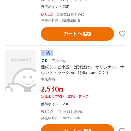
獲得ポイント 23P
残り1点
ご注文はお早めに
発売年月日：2025/09/19
カートへ追加
中古
ＣＤ
アルバム
連続テレビ小説「ばけばけ」 オリジナル・サ
ウンドトラック Vol.1(Blu-spec CD2)
牛尾憲輔
¥2,530
円
定価より770円（23%）おトク
獲得ポイント 23P
残り1点
ご注文はお早めに
発売年月日：2025/11/26
カートへ追加