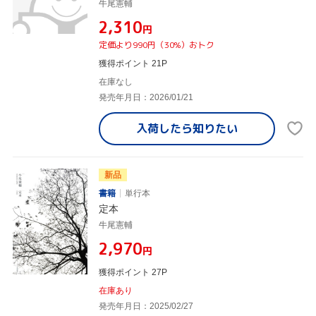
牛尾憲輔
¥2,310
円
定価より990円（30%）おトク
獲得ポイント 21P
在庫なし
発売年月日：2026/01/21
入荷したら
知りたい
新品
書籍
単行本
定本
牛尾憲輔
¥2,970
円
獲得ポイント 27P
在庫あり
発売年月日：2025/02/27