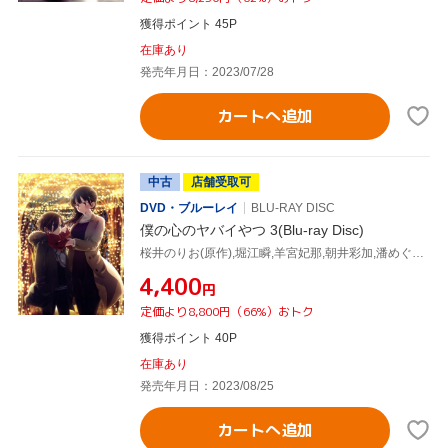
獲得ポイント 45P
在庫あり
発売年月日：2023/07/28
カートへ追加
中古
店舗受取可
DVD・ブルーレイ
BLU-RAY DISC
僕の心のヤバイやつ 3(Blu-ray Disc)
桜井のりお(原作),堀江瞬,羊宮妃那,朝井彩加,潘めぐみ,勝又聖人,牛尾憲輔
¥4,400
円
定価より8,800円（66%）おトク
獲得ポイント 40P
在庫あり
発売年月日：2023/08/25
カートへ追加