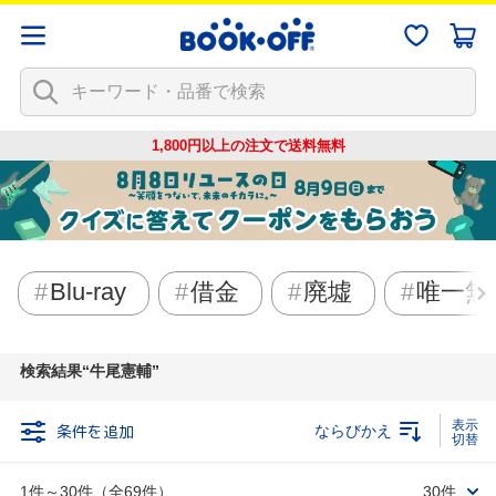
1,800円以上の注文で
送料無料
Blu-ray
借金
廃墟
唯一無
検索結果
牛尾憲輔
条件を追加
ならびかえ
1件～30件（全69件）
30件