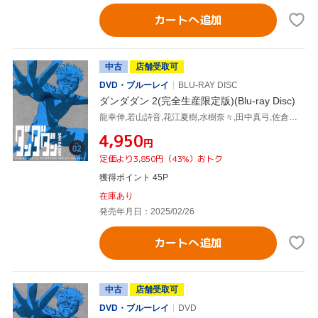
カートへ追加
中古
店舗受取可
DVD・ブルーレイ
BLU-RAY DISC
ダンダダン 2(完全生産限定版)(Blu-ray Disc)
龍幸伸,若山詩音,花江夏樹,水樹奈々,田中真弓,佐倉綾音,恩田尚之,牛尾憲輔
¥4,950
円
定価より3,850円（43%）おトク
獲得ポイント 45P
在庫あり
発売年月日：2025/02/26
カートへ追加
中古
店舗受取可
DVD・ブルーレイ
DVD