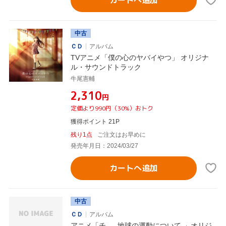
中古
ＣＤ
アルバム
TVアニメ「僕の心のヤバイやつ」 オリジナ
ル・サウンドトラック
牛尾憲輔
¥2,310
円
定価より990円（30%）おトク
獲得ポイント 21P
残り1点
ご注文はお早めに
発売年月日：2024/03/27
カートへ追加
中古
ＣＤ
アルバム
アニメ「チ。 -地球の運動について-」オリジ