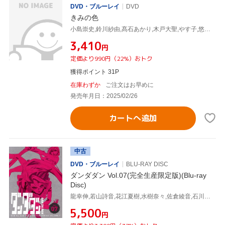
DVD・ブルーレイ
DVD
きみの色
小島崇史,鈴川紗由,髙石あかり,木戸大聖,やす子,悠木碧,山田尚子,牛尾憲輔
¥3,410
円
定価より990円（22%）おトク
獲得ポイント 31P
在庫わずか
ご注文はお早めに
発売年月日：2025/02/26
カートへ追加
中古
DVD・ブルーレイ
BLU-RAY DISC
ダンダダン Vol.07(完全生産限定版)(Blu-ray
Disc)
龍幸伸,若山詩音,花江夏樹,水樹奈々,佐倉綾音,石川界人,恩田尚之,牛尾憲輔
¥5,500
円