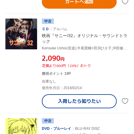
カートへ追加
中古
ＣＤ
アルバム
映画『サニー/32』オリジナル・サウンドトラ
ック
Kensuke Ushio(音楽),牛尾憲輔+田渕ひさ子,沖田修一とアモーレスターズ
¥2,090
円
定価より660円（24%）おトク
獲得ポイント 19P
在庫なし
発売年月日：2018/02/14
入荷したら
知りたい
中古
DVD・ブルーレイ
BLU-RAY DISC