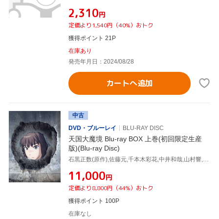
¥2,310
円
定価より1,540円（40%）おトク
獲得ポイント 21P
在庫あり
発売年月日：2024/08/28
カートへ追加
中古
DVD・ブルーレイ
BLU-RAY DISC
天国大魔境 Blu-ray BOX 上巻(初回限定生産
版)(Blu-ray Disc)
石黒正数(原作),佐藤元,千本木彩花,中井和哉,山村響,うつした,牛尾憲輔
¥11,000
円
定価より8,800円（44%）おトク
獲得ポイント 100P
在庫なし