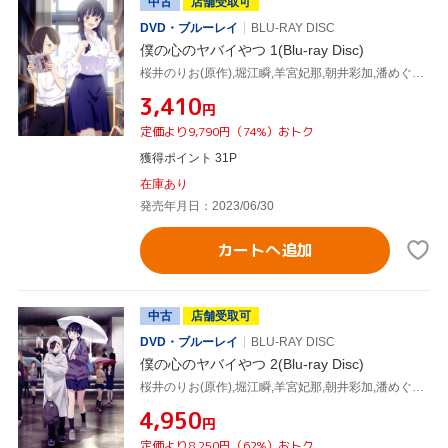
中古
店舗受取可
DVD・ブルーレイ
BLU-RAY DISC
僕の心のヤバイやつ 1(Blu-ray Disc)
桜井のりお(原作),堀江瞬,羊宮妃那,朝井彩加,潘めぐみ,勝又聖人,牛尾憲輔
¥3,410
円
定価より9,790円（74%）おトク
獲得ポイント 31P
在庫あり
発売年月日：2023/06/30
カートへ追加
中古
店舗受取可
DVD・ブルーレイ
BLU-RAY DISC
僕の心のヤバイやつ 2(Blu-ray Disc)
桜井のりお(原作),堀江瞬,羊宮妃那,朝井彩加,潘めぐみ,勝又聖人,牛尾憲輔
¥4,950
円
定価より8,250円（62%）おトク