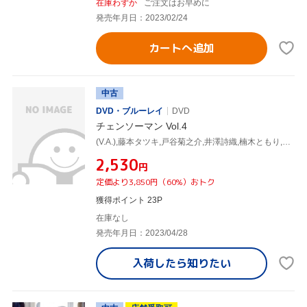
在庫わずか
ご注文はお早めに
発売年月日：2023/02/24
カートへ追加
中古
DVD・ブルーレイ
DVD
チェンソーマン Vol.4
(V.A.),藤本タツキ,戸谷菊之介,井澤詩織,楠木ともり,坂田将吾,杉山和隆,牛尾憲輔
¥2,530
円
定価より3,850円（60%）おトク
獲得ポイント 23P
在庫なし
発売年月日：2023/04/28
入荷したら
知りたい