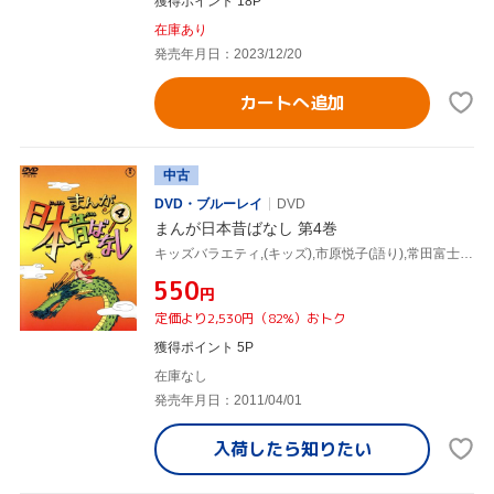
獲得ポイント 18P
在庫あり
発売年月日：2023/12/20
カートへ追加
中古
DVD・ブルーレイ
DVD
まんが日本昔ばなし 第4巻
キッズバラエティ,(キッズ),市原悦子(語り),常田富士男(語り),北原じゅん(音楽),愛プロ(音楽)
¥550
円
定価より2,530円（82%）おトク
獲得ポイント 5P
在庫なし
発売年月日：2011/04/01
入荷したら
知りたい