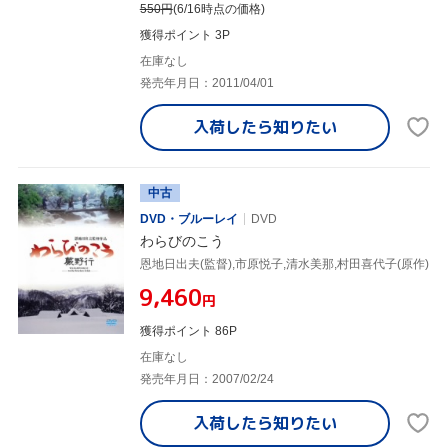
550
円
(6/16時点の価格)
獲得ポイント 3P
在庫なし
発売年月日：2011/04/01
入荷したら
知りたい
中古
DVD・ブルーレイ
DVD
わらびのこう
恩地日出夫(監督),市原悦子,清水美那,村田喜代子(原作)
¥9,460
円
獲得ポイント 86P
在庫なし
発売年月日：2007/02/24
入荷したら
知りたい