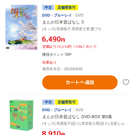
中古
店舗受取可
DVD・ブルーレイ
DVD
まんが日本昔ばなし 3
(キッズ),市原悦子,常田富士男,愛プロ
¥6,490
円
定価より15,510円（70%）おトク
獲得ポイント 59P
在庫あり
発売年月日：2023/04/26
カートへ追加
中古
店舗受取可
DVD・ブルーレイ
DVD
まんが日本昔ばなし DVD-BOX 第6集
(キッズ),市原悦子(語り),常田富士男(語り),北原じゅん(音楽),愛プロ(音楽)
¥8,910
円