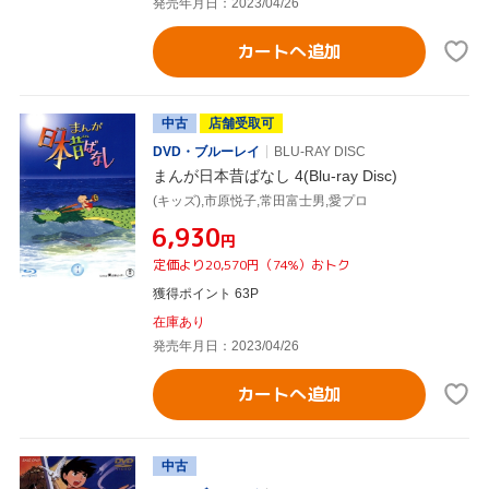
発売年月日：2023/04/26
カートへ追加
中古
店舗受取可
DVD・ブルーレイ
BLU-RAY DISC
まんが日本昔ばなし 4(Blu-ray Disc)
(キッズ),市原悦子,常田富士男,愛プロ
¥6,930
円
定価より20,570円（74%）おトク
獲得ポイント 63P
在庫あり
発売年月日：2023/04/26
カートへ追加
中古