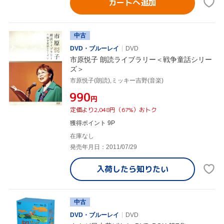
カートへ追加
中古
DVD・ブルーレイ
DVD
市原悦子 朗読ライブラリー＜戦争童話シリー
ズ＞
市原悦子(朗読),ミッキー吉野(音楽)
¥990
円
定価より2,048円（67%）おトク
獲得ポイント 9P
在庫なし
発売年月日：2011/07/29
入荷したら
知りたい
中古
DVD・ブルーレイ
DVD