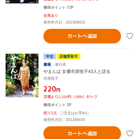
獲得ポイント 72P
在庫あり
発売年月日：2023/08/23
カートへ追加
中古
店舗受取可
書籍
単行本
やまんば 女優市原悦子43人と語る
市原悦子
¥220
円
定価より2,200円（90%）おトク
獲得ポイント 2P
残り1点
ご注文はお早めに
発売年月日：2013/09/20
カートへ追加