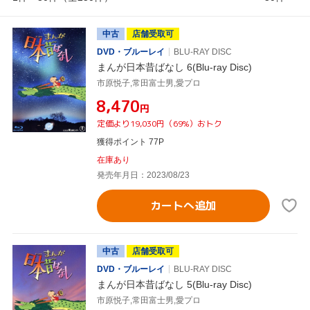
中古
店舗受取可
DVD・ブルーレイ
BLU-RAY DISC
まんが日本昔ばなし 6(Blu-ray Disc)
市原悦子,常田富士男,愛プロ
¥8,470
円
定価より19,030円（69%）おトク
獲得ポイント 77P
在庫あり
発売年月日：2023/08/23
カートへ追加
中古
店舗受取可
DVD・ブルーレイ
BLU-RAY DISC
まんが日本昔ばなし 5(Blu-ray Disc)
市原悦子,常田富士男,愛プロ