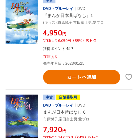
中古
DVD・ブルーレイ
DVD
『まんが日本昔ばなし』1
(キッズ),市原悦子,常田富士男,愛プロ
¥4,950
円
定価より6,050円（55%）おトク
獲得ポイント 45P
在庫あり
発売年月日：2023/01/25
カートへ追加
中古
店舗受取可
DVD・ブルーレイ
DVD
まんが日本昔ばなし 6
市原悦子,常田富士男,愛プロ
¥7,920
円
定価より14,080円（64%）おトク