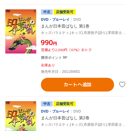
中古
店舗受取可
DVD・ブルーレイ
DVD
まんが日本昔ばなし 第1巻
キッズバラエティ,(キッズ),市原悦子(語り),常田富士男(語り),北原じゅん(音楽),愛プロ(音楽)
¥990
円
定価より2,090円（67%）おトク
獲得ポイント 9P
在庫あり
発売年月日：2011/04/01
カートへ追加
中古
店舗受取可
DVD・ブルーレイ
DVD
まんが日本昔ばなし 第2巻
キッズバラエティ,(キッズ),市原悦子(語り),常田富士男(語り),北原じゅん(音楽),愛プロ(音楽)