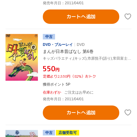
発売年月日：2011/04/01
カートへ追加
中古
DVD・ブルーレイ
DVD
まんが日本昔ばなし 第6巻
キッズバラエティ,(キッズ),市原悦子(語り),常田富士男(語り),北原じゅん(音楽),愛プロ(音楽)
¥550
円
定価より2,530円（82%）おトク
獲得ポイント 5P
在庫わずか
ご注文はお早めに
発売年月日：2011/04/01
カートへ追加
中古
店舗受取可