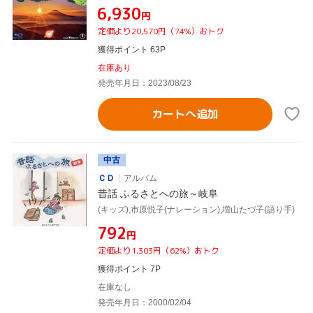
¥6,930
円
定価より20,570円（74%）おトク
獲得ポイント 63P
在庫あり
発売年月日：2023/08/23
カートへ追加
中古
ＣＤ
アルバム
昔話 ふるさとへの旅～岐阜
(キッズ),市原悦子(ナレーション),増山たづ子(語り手)
¥792
円
定価より1,303円（62%）おトク
獲得ポイント 7P
在庫なし
発売年月日：2000/02/04