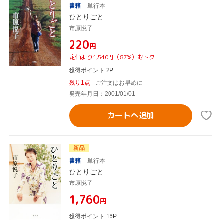
書籍
単行本
ひとりごと
市原悦子
¥220
円
定価より1,540円（87%）おトク
獲得ポイント 2P
残り1点
ご注文はお早めに
発売年月日：2001/01/01
カートへ追加
新品
書籍
単行本
ひとりごと
市原悦子
¥1,760
円
獲得ポイント 16P