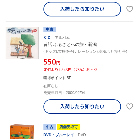
入荷したら
知りたい
中古
ＣＤ
アルバム
昔話 ふるさとへの旅～新潟
(キッズ),市原悦子(ナレーション),高橋ハナ(語り手)
¥550
円
定価より1,545円（73%）おトク
獲得ポイント 5P
在庫なし
発売年月日：2000/02/04
入荷したら
知りたい
中古
店舗受取可
DVD・ブルーレイ
DVD