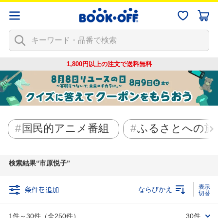
1,800円以上の注文で
送料無料
国民的アニメ番組
ふるさとへの旅
検索結果
市原悦子
条件を追加
ならびかえ
1件～30件（全250件）
30件