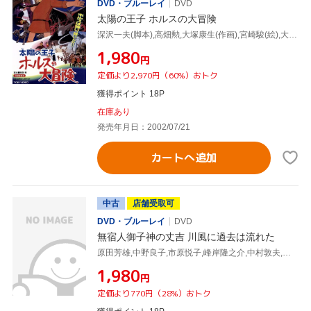
DVD・ブルーレイ
DVD
太陽の王子 ホルスの大冒険
深沢一夫(脚本),高畑勲,大塚康生(作画),宮崎駿(絵),大方斐紗子,市原悦子,平幹二朗,東野英治郎
¥1,980
円
定価より2,970円（60%）おトク
獲得ポイント 18P
在庫あり
発売年月日：2002/07/21
カートへ追加
中古
店舗受取可
DVD・ブルーレイ
DVD
無宿人御子神の丈吉 川風に過去は流れた
原田芳雄,中野良子,市原悦子,峰岸隆之介,中村敦夫,池広一夫,笹沢佐保,渡辺岳夫
¥1,980
円
定価より770円（28%）おトク