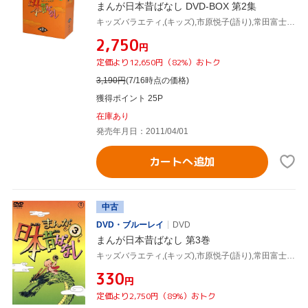
まんが日本昔ばなし DVD-BOX 第2集
キッズバラエティ,(キッズ),市原悦子(語り),常田富士男(語り),北原じゅん(音楽),愛プロ(音楽)
¥2,750
円
定価より12,650円（82%）おトク
3,190
円
(7/16時点の価格)
獲得ポイント 25P
在庫あり
発売年月日：2011/04/01
カートへ追加
中古
DVD・ブルーレイ
DVD
まんが日本昔ばなし 第3巻
キッズバラエティ,(キッズ),市原悦子(語り),常田富士男(語り),北原じゅん(音楽),愛プロ(音楽)
¥330
円
定価より2,750円（89%）おトク