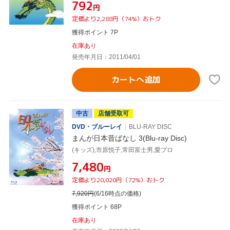
¥792
円
定価より2,288円（74%）おトク
獲得ポイント 7P
在庫あり
発売年月日：2011/04/01
カートへ追加
中古
店舗受取可
DVD・ブルーレイ
BLU-RAY DISC
まんが日本昔ばなし 3(Blu-ray Disc)
(キッズ),市原悦子,常田富士男,愛プロ
¥7,480
円
定価より20,020円（72%）おトク
7,920
円
(6/16時点の価格)
獲得ポイント 68P
在庫あり