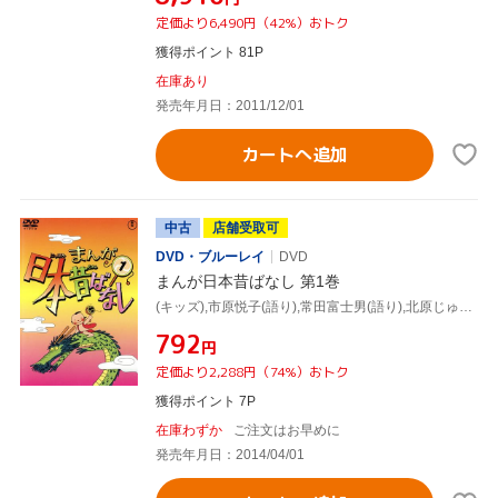
定価より6,490円（42%）おトク
獲得ポイント 81P
在庫あり
発売年月日：2011/12/01
カートへ追加
中古
店舗受取可
DVD・ブルーレイ
DVD
まんが日本昔ばなし 第1巻
(キッズ),市原悦子(語り),常田富士男(語り),北原じゅん(音楽),愛プロ(音楽)
¥792
円
定価より2,288円（74%）おトク
獲得ポイント 7P
在庫わずか
ご注文はお早めに
発売年月日：2014/04/01