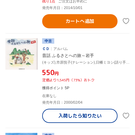
残り1点
ご注文はお早めに
発売年月日：2014/10/01
カートへ追加
中古
ＣＤ
アルバム
昔話 ふるさとへの旅～岩手
(キッズ),市原悦子(ナレーション),日幡ミヨシ(語り手),菊池ヤヨ(語り手),鈴木サツ(語り手)
¥550
円
定価より1,545円（73%）おトク
獲得ポイント 5P
在庫なし
発売年月日：2000/02/04
入荷したら
知りたい