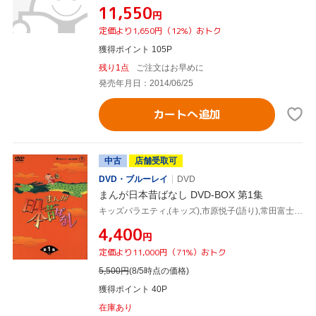
¥11,550
円
定価より1,650円（12%）おトク
獲得ポイント 105P
残り1点
ご注文はお早めに
発売年月日：2014/06/25
カートへ追加
中古
店舗受取可
DVD・ブルーレイ
DVD
まんが日本昔ばなし DVD-BOX 第1集
キッズバラエティ,(キッズ),市原悦子(語り),常田富士男(語り),北原じゅん(音楽),愛プロ(音楽)
¥4,400
円
定価より11,000円（71%）おトク
5,500
円
(8/5時点の価格)
獲得ポイント 40P
在庫あり