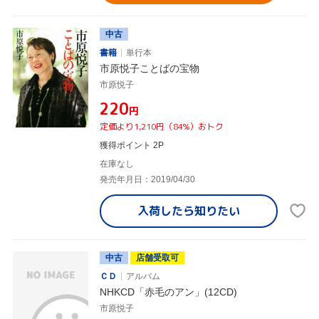
中古
書籍
単行本
市原悦子ことばの宝物
市原悦子
¥220
円
定価より1,210円（84%）おトク
獲得ポイント 2P
在庫なし
発売年月日：2019/04/30
入荷したら
知りたい
中古
店舗受取可
ＣＤ
アルバム
NHKCD「赤毛のアン」(12CD)
市原悦子