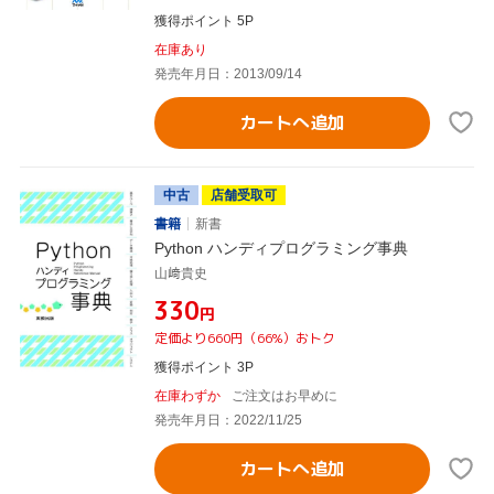
獲得ポイント 5P
在庫あり
発売年月日：2013/09/14
カートへ追加
中古
店舗受取可
書籍
新書
Python ハンディプログラミング事典
山﨑貴史
¥330
円
定価より660円（66%）おトク
獲得ポイント 3P
在庫わずか
ご注文はお早めに
発売年月日：2022/11/25
カートへ追加