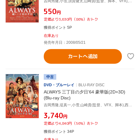
吉岡秀隆,小雪,須賀健太,山崎貴(監督、脚本、VFX),西岸良平(原作)
¥550
円
定価より3,630円（86%）おトク
獲得ポイント 5P
在庫あり
発売年月日：2008/05/21
カートへ追加
中古
DVD・ブルーレイ
BLU-RAY DISC
ALWAYS 三丁目の夕日'64 豪華版(2D+3D)
(Blu-ray Disc)
吉岡秀隆,堤真一,小雪,山崎貴(監督、VFX、脚本),西岸良平(原作),佐藤直紀(音楽)
¥3,740
円
定価より4,840円（56%）おトク
獲得ポイント 34P
在庫あり