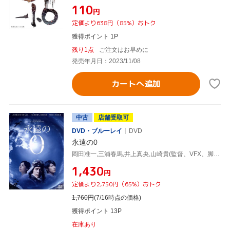
¥110
円
定価より638円（85%）おトク
獲得ポイント 1P
残り1点
ご注文はお早めに
発売年月日：2023/11/08
カートへ追加
中古
店舗受取可
DVD・ブルーレイ
DVD
永遠の0
岡田准一,三浦春馬,井上真央,山崎貴(監督、VFX、脚本),百田尚樹(原作),佐藤直紀(音楽)
¥1,430
円
定価より2,750円（65%）おトク
1,760
円
(7/16時点の価格)
獲得ポイント 13P
在庫あり