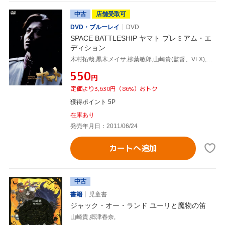
中古
店舗受取可
DVD・ブルーレイ
DVD
SPACE BATTLESHIP ヤマト プレミアム・エ
ディション
木村拓哉,黒木メイサ,柳葉敏郎,山崎貴(監督、VFX),西崎義展(原作),佐藤直紀(音楽)
¥550
円
定価より3,630円（86%）おトク
獲得ポイント 5P
在庫あり
発売年月日：2011/06/24
カートへ追加
中古
書籍
児童書
ジャック・オー・ランド ユーリと魔物の笛
山崎貴,郷津春奈,