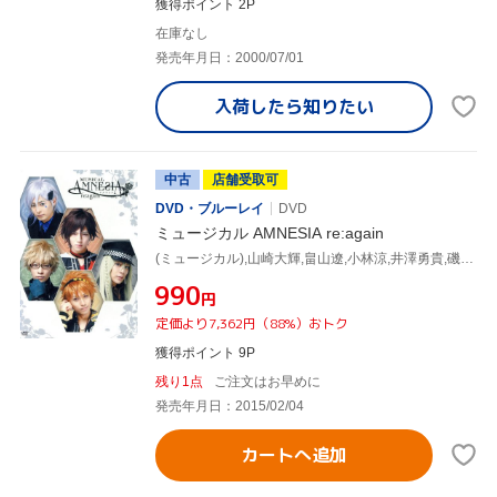
獲得ポイント 2P
在庫なし
発売年月日：2000/07/01
入荷したら
知りたい
中古
店舗受取可
DVD・ブルーレイ
DVD
ミュージカル AMNESIA re:again
(ミュージカル),山崎大輝,畠山遼,小林涼,井澤勇貴,磯貝龍虎,山田諒,高橋英則
¥990
円
定価より7,362円（88%）おトク
獲得ポイント 9P
残り1点
ご注文はお早めに
発売年月日：2015/02/04
カートへ追加