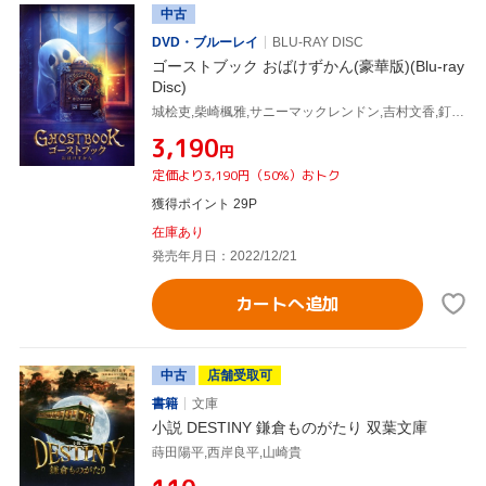
中古
DVD・ブルーレイ
BLU-RAY DISC
ゴーストブック おばけずかん(豪華版)(Blu-ray
Disc)
城桧吏,柴崎楓雅,サニーマックレンドン,吉村文香,釘宮理恵,山崎貴(監督、キャラクターデザイン、脚本、VFX、ストーリー原案),斉藤洋(原作(作)),宮本えつよし(原作(絵))
¥3,190
円
定価より3,190円（50%）おトク
獲得ポイント 29P
在庫あり
発売年月日：2022/12/21
カートへ追加
中古
店舗受取可
書籍
文庫
小説 DESTINY 鎌倉ものがたり 双葉文庫
蒔田陽平,西岸良平,山崎貴