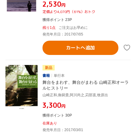
¥2,530
円
定価より4,070円（61%）おトク
獲得ポイント 23P
残り1点
ご注文はお早めに
発売年月日：2017/07/05
カートへ追加
新品
書籍
単行本
舞台をまわす、舞台がまわる 山崎正和オーラ
ルヒストリー
山崎正和,御厨貴,阿川尚之,苅部直,牧原出
¥3,300
円
獲得ポイント 30P
在庫あり
発売年月日：2017/03/01