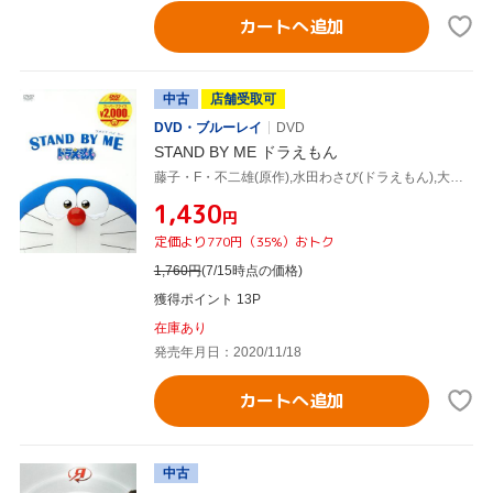
カートへ追加
中古
店舗受取可
DVD・ブルーレイ
DVD
STAND BY ME ドラえもん
藤子・F・不二雄(原作),水田わさび(ドラえもん),大原めぐみ(のび太),かかずゆみ(しずか),木村昴(ジャイアン),八木竜一(監督),山崎貴(監督、脚本),佐藤直紀(音楽)
¥1,430
円
定価より770円（35%）おトク
1,760
円
(7/15時点の価格)
獲得ポイント 13P
在庫あり
発売年月日：2020/11/18
カートへ追加
中古