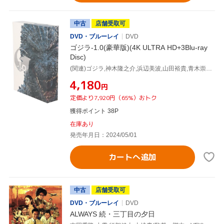
中古
店舗受取可
DVD・ブルーレイ
DVD
ゴジラ-1.0(豪華版)(4K ULTRA HD+3Blu-ray
Disc)
(関連)ゴジラ,神木隆之介,浜辺美波,山田裕貴,青木崇高,吉岡秀隆,安藤サクラ,山崎貴,佐藤直紀
¥4,180
円
定価より7,920円（65%）おトク
獲得ポイント 38P
在庫あり
発売年月日：2024/05/01
カートへ追加
中古
店舗受取可
DVD・ブルーレイ
DVD
ALWAYS 続・三丁目の夕日