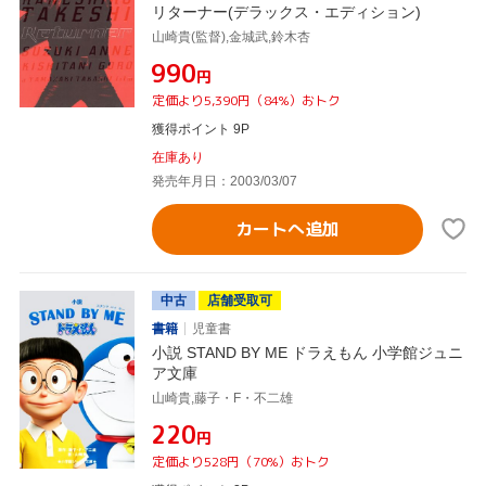
リターナー(デラックス・エディション)
山崎貴(監督),金城武,鈴木杏
¥990
円
定価より5,390円（84%）おトク
獲得ポイント 9P
在庫あり
発売年月日：2003/03/07
カートへ追加
中古
店舗受取可
書籍
児童書
小説 STAND BY ME ドラえもん 小学館ジュニ
ア文庫
山崎貴,藤子・F・不二雄
¥220
円
定価より528円（70%）おトク