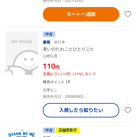
発売年月日：2017/12/02
カートへ追加
中古
書籍
単行本
老いのたわごとひとりごと
山崎弘貴
¥110
円
定価より1,210円（91%）おトク
獲得ポイント 1P
在庫なし
発売年月日：2009/08/01
入荷したら
知りたい
中古
店舗受取可