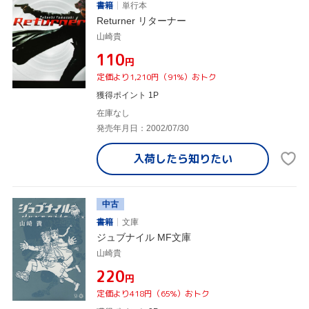
書籍
単行本
Returner リターナー
山崎貴
¥110
円
定価より1,210円（91%）おトク
獲得ポイント 1P
在庫なし
発売年月日：2002/07/30
入荷したら
知りたい
中古
書籍
文庫
ジュブナイル MF文庫
山崎貴
¥220
円
定価より418円（65%）おトク