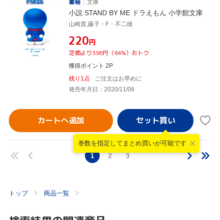
書籍
文庫
小説 STAND BY ME ドラえもん 小学館文庫
山崎貴,藤子・F・不二雄
¥220
円
定価より396円（64%）おトク
獲得ポイント 2P
残り1点
ご注文はお早めに
発売年月日：2020/11/06
カートへ追加
巻数を指定して
まとめ買いが可能です
1
2
3
トップ
商品一覧