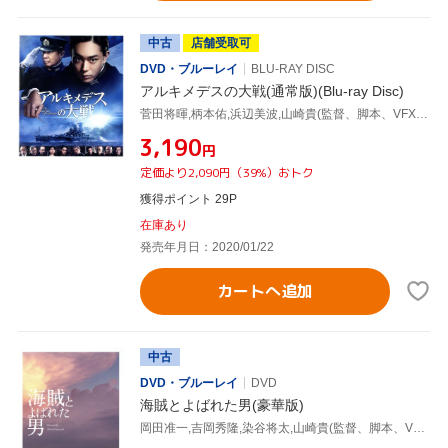
中古
店舗受取可
DVD・ブルーレイ
BLU-RAY DISC
アルキメデスの大戦(通常版)(Blu-ray Disc)
菅田将暉,柄本佑,浜辺美波,山崎貴(監督、脚本、VFX),三田紀房(原作)
¥3,190
円
定価より2,090円（39%）おトク
獲得ポイント 29P
在庫あり
発売年月日：2020/01/22
カートへ追加
中古
DVD・ブルーレイ
DVD
海賊とよばれた男(豪華版)
岡田准一,吉岡秀隆,染谷将太,山崎貴(監督、脚本、VFX),百田尚樹(原作),佐藤直紀(音楽)