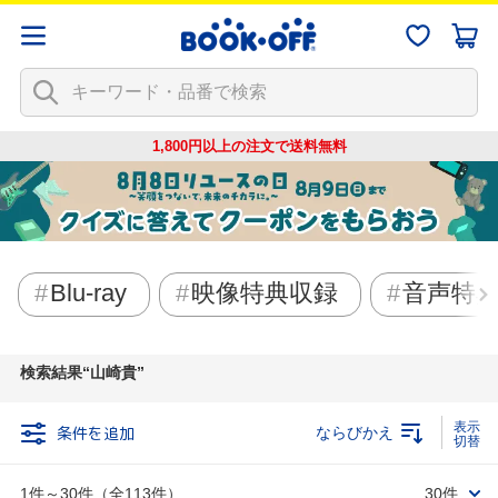
1,800円以上の注文で
送料無料
Blu-ray
映像特典収録
音声特
検索結果
山崎貴
条件を追加
ならびかえ
1件～30件（全113件）
30件