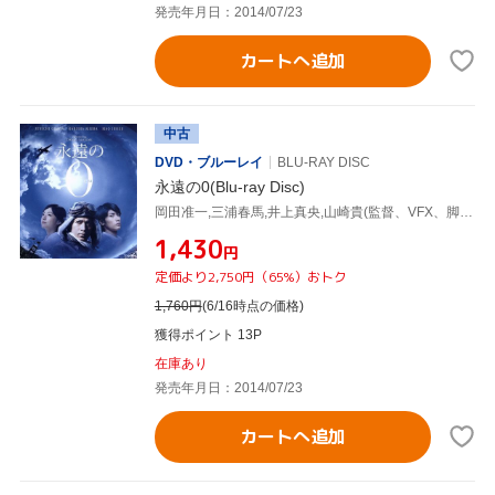
発売年月日：2014/07/23
カートへ追加
中古
DVD・ブルーレイ
BLU-RAY DISC
永遠の0(Blu-ray Disc)
岡田准一,三浦春馬,井上真央,山崎貴(監督、VFX、脚本),百田尚樹(原作),佐藤直紀(音楽)
¥1,430
円
定価より2,750円（65%）おトク
1,760
円
(6/16時点の価格)
獲得ポイント 13P
在庫あり
発売年月日：2014/07/23
カートへ追加