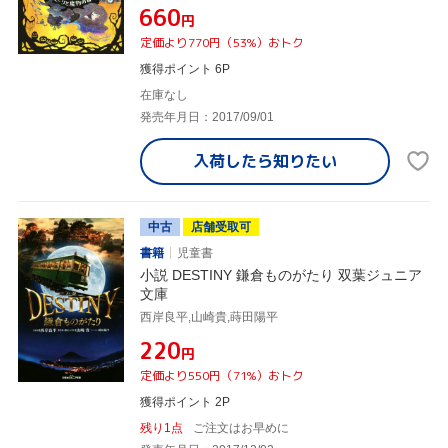
¥660
円
定価より770円（53%）おトク
獲得ポイント 6P
在庫なし
発売年月日：2017/09/01
入荷したら
知りたい
中古
店舗受取可
書籍
児童書
小説 DESTINY 鎌倉ものがたり 双葉ジュニア
文庫
西岸良平,山崎貴,蒔田陽平
¥220
円
定価より550円（71%）おトク
獲得ポイント 2P
残り1点
ご注文はお早めに