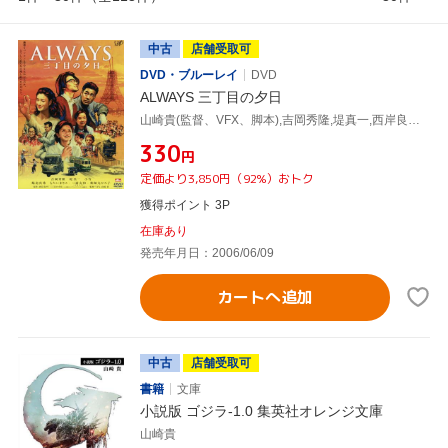
中古
店舗受取可
DVD・ブルーレイ
DVD
ALWAYS 三丁目の夕日
山崎貴(監督、VFX、脚本),吉岡秀隆,堤真一,西岸良平(原作)
¥330
円
定価より3,850円（92%）おトク
獲得ポイント 3P
在庫あり
発売年月日：2006/06/09
カートへ追加
中古
店舗受取可
書籍
文庫
小説版 ゴジラ-1.0 集英社オレンジ文庫
山崎貴