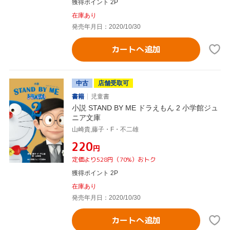
獲得ポイント 2P
在庫あり
発売年月日：2020/10/30
カートへ追加
中古
店舗受取可
書籍
児童書
小説 STAND BY ME ドラえもん 2 小学館ジュ
ニア文庫
山崎貴,藤子・F・不二雄
¥220
円
定価より528円（70%）おトク
獲得ポイント 2P
在庫あり
発売年月日：2020/10/30
カートへ追加