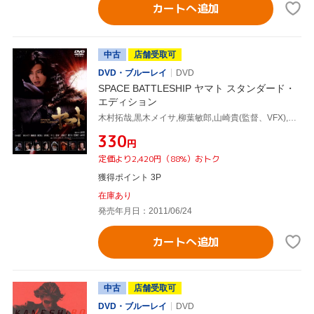
カートへ追加
中古
店舗受取可
DVD・ブルーレイ
DVD
SPACE BATTLESHIP ヤマト スタンダード・
エディション
木村拓哉,黒木メイサ,柳葉敏郎,山崎貴(監督、VFX),西崎義展(原作),佐藤直紀(音楽)
¥330
円
定価より2,420円（88%）おトク
獲得ポイント 3P
在庫あり
発売年月日：2011/06/24
カートへ追加
中古
店舗受取可
DVD・ブルーレイ
DVD