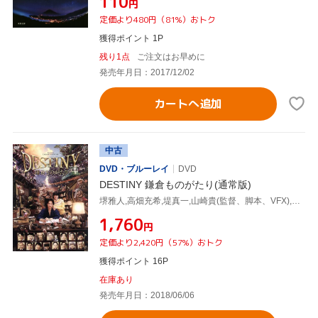
¥110
円
定価より480円（81%）おトク
獲得ポイント 1P
残り1点
ご注文はお早めに
発売年月日：2017/12/02
カートへ追加
中古
DVD・ブルーレイ
DVD
DESTINY 鎌倉ものがたり(通常版)
堺雅人,高畑充希,堤真一,山崎貴(監督、脚本、VFX),西岸良平(原作),佐藤直紀(音楽)
¥1,760
円
定価より2,420円（57%）おトク
獲得ポイント 16P
在庫あり
発売年月日：2018/06/06