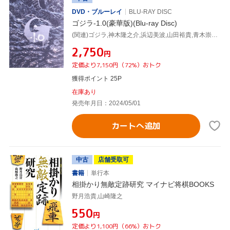
DVD・ブルーレイ
BLU-RAY DISC
ゴジラ-1.0(豪華版)(Blu-ray Disc)
(関連)ゴジラ,神木隆之介,浜辺美波,山田裕貴,青木崇高,吉岡秀隆,安藤サクラ,山崎貴,佐藤直紀
¥2,750
円
定価より7,150円（72%）おトク
獲得ポイント 25P
在庫あり
発売年月日：2024/05/01
カートへ追加
中古
店舗受取可
書籍
単行本
相掛かり無敵定跡研究 マイナビ将棋BOOKS
野月浩貴,山崎隆之
¥550
円
定価より1,100円（66%）おトク