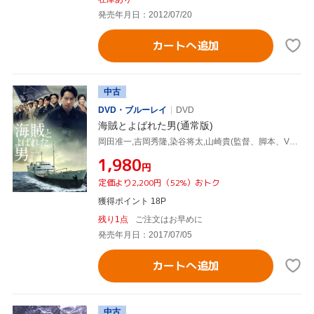
発売年月日：2012/07/20
カートへ追加
中古
DVD・ブルーレイ
DVD
海賊とよばれた男(通常版)
岡田准一,吉岡秀隆,染谷将太,山崎貴(監督、脚本、VFX),百田尚樹(原作),佐藤直紀(音楽)
¥1,980
円
定価より2,200円（52%）おトク
獲得ポイント 18P
残り1点
ご注文はお早めに
発売年月日：2017/07/05
カートへ追加
中古