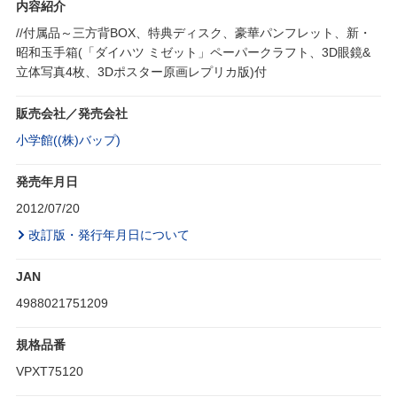
内容紹介
//付属品～三方背BOX、特典ディスク、豪華パンフレット、新・
昭和玉手箱(「ダイハツ ミゼット」ペーパークラフト、3D眼鏡&
立体写真4枚、3Dポスター原画レプリカ版)付
販売会社／発売会社
小学館((株)バップ)
発売年月日
2012/07/20
改訂版・発行年月日について
JAN
4988021751209
規格品番
VPXT75120