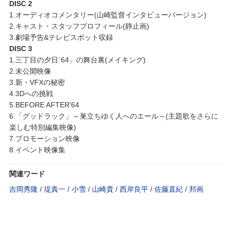
DISC 2
1.オーディオコメンタリー(山崎監督インタビューバージョン)
2.キャスト・スタッフプロフィール(静止画)
3.劇場予告&テレビスポット収録
DISC 3
1.三丁目の夕日`64」の舞台裏(メイキング)
2.未公開映像
3.新・VFXの秘密
4.3Dへの挑戦
5.BEFORE AFTER'64
6.「グッドラック」～巣立ちゆく人へのエール～(主題歌をさらに
楽しむ特別編集映像)
7.プロモーション映像
8.イベント映像集
関連ワード
吉岡秀隆
/
堤真一
/
小雪
/
山崎貴
/
西岸良平
/
佐藤直紀
/
邦画