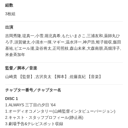
組数
3枚組
出演
吉岡秀隆,堤真一,小雪,堀北真希,もたいまさこ,三浦友和,薬師丸ひ
ろ子,須賀健太,小清水一揮,マギー,温水洋一,神戸浩,蛭子能収,飯田
基祐,ピエール瀧,染谷将太,正司照枝,森山未來,大森南朋,高畑淳子,
米倉斉加年
監督／脚本／音楽
山崎貴 【監督】,古沢良太 【脚本】,佐藤直紀 【音楽】
チャプター番号／チャプター名
DISC 1
1.ALWAYS 三丁目の夕日 '64
1.オーディオコメンタリー(山崎監督インタビューバージョン)
2.キャスト・スタッフプロフィール(静止画)
3.劇場予告&テレビスポット収録