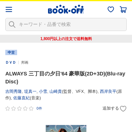
1,800円以上の注文で
送料無料
中古
ＤＶＤ
邦画
ALWAYS 三丁目の夕日'64 豪華版(2D+3D)(Blu-ray
Disc)
吉岡秀隆
,
堤真一
,
小雪
,
山崎貴
(監督、VFX、脚本),
西岸良平
(原
作),
佐藤直紀
(音楽)
追加する
0件