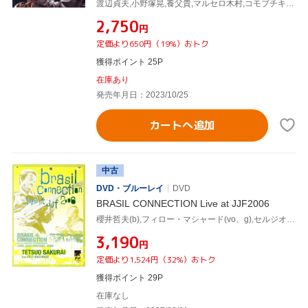
渡辺貞夫,小野塚晃,養父貴,マルセロ木村,コモブチキイチロウ,竹村一哲,村田陽一,新日本フィルハーモニー交響楽団
¥2,750
円
定価より650円（19%）おトク
獲得ポイント 25P
在庫あり
発売年月日：2023/10/25
カートへ追加
中古
DVD・ブルーレイ
DVD
BRASIL CONNECTION Live at JJF2006
櫻井哲夫(b),フィロー・マシャード(vo、g),セルジオ・マシャード(ds),小野塚晃(key)
¥3,190
円
定価より1,524円（32%）おトク
獲得ポイント 29P
在庫なし