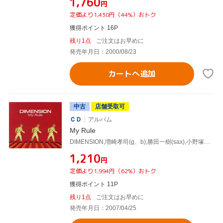
¥1,760
円
定価より1,430円（44%）おトク
獲得ポイント 16P
残り1点
ご注文はお早めに
発売年月日：2000/08/23
カートへ追加
中古
店舗受取可
ＣＤ
アルバム
My Rule
DIMENSION,増崎孝司(g、b),勝田一樹(sax),小野塚晃(key、p、Fender Rhodes、prog、b),石川雅春(ds)
¥1,210
円
定価より1,994円（62%）おトク
獲得ポイント 11P
残り1点
ご注文はお早めに
発売年月日：2007/04/25