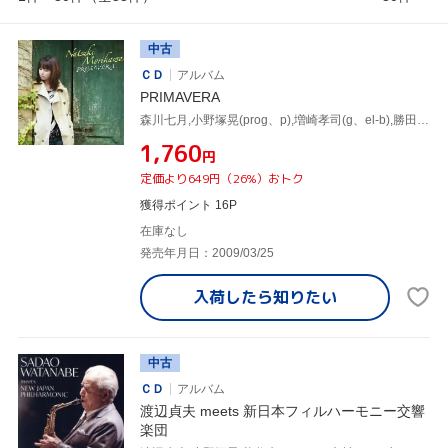
中古
ＣＤ
アルバム
PRIMAVERA
森川七月,小野塚晃(prog、p),増崎孝司(g、el-b),勝田一樹(sax),Hideyuki Terachi(Additional prog)
¥1,760
円
定価より649円（26%）おトク
獲得ポイント 16P
在庫なし
発売年月日：2009/03/25
入荷したら
知りたい
中古
ＣＤ
アルバム
渡辺貞夫 meets 新日本フィルハーモニー交響
楽団