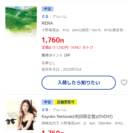
中古
ＣＤ
アルバム
RERA
小野塚晃(p、el-p、perc),納浩一(ac-b、el-b),鶴谷智生(ds),増崎孝司(g)
¥1,760
円
定価より1,382円（43%）おトク
獲得ポイント 16P
在庫なし
発売年月日：2010/07/14
入荷したら
知りたい
中古
店舗受取可
ＣＤ
アルバム
Kayoko Nishizaki(初回限定盤)(DVD付)
西崎佳代子,小野塚晃(arr、p、syn、Djembe、el-b),納浩一(el-b、W.Bass),鶴谷智生(ds)