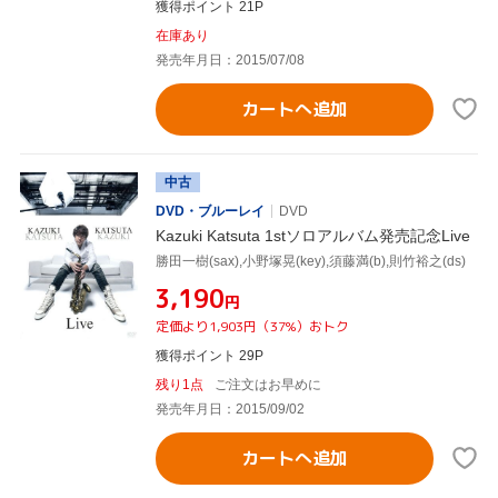
獲得ポイント 21P
在庫あり
発売年月日：2015/07/08
カートへ追加
中古
DVD・ブルーレイ
DVD
Kazuki Katsuta 1stソロアルバム発売記念Live
勝田一樹(sax),小野塚晃(key),須藤満(b),則竹裕之(ds)
¥3,190
円
定価より1,903円（37%）おトク
獲得ポイント 29P
残り1点
ご注文はお早めに
発売年月日：2015/09/02
カートへ追加