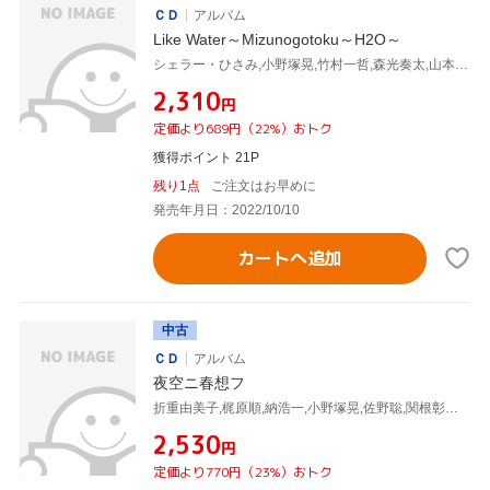
ＣＤ
アルバム
Like Water～Mizunogotoku～H2O～
シェラー・ひさみ,小野塚晃,竹村一哲,森光奏太,山本優一郎
¥2,310
円
定価より689円（22%）おトク
獲得ポイント 21P
残り1点
ご注文はお早めに
発売年月日：2022/10/10
カートへ追加
中古
ＣＤ
アルバム
夜空ニ春想フ
折重由美子,梶原順,納浩一,小野塚晃,佐野聡,関根彰良,加納樹麻
¥2,530
円
定価より770円（23%）おトク