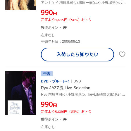
アンナケイ,増崎孝司(g),勝田一樹(sax),小野塚晃(key),納浩一(b),佐々木史郎(tp)
¥990
円
定価より1,419円（58%）おトク
獲得ポイント 9P
在庫なし
発売年月日：2006/09/13
入荷したら
知りたい
中古
DVD・ブルーレイ
DVD
Ryu JAZZ流 Live Selection
Ryu,増崎孝司(g),小野塚晃(p、key),浜崎賢太(b),Kentaro Yano(ds),Takayuki Metsugi(ds)
¥990
円
定価より5,086円（83%）おトク
獲得ポイント 9P
在庫なし