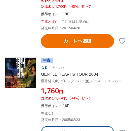
定価より1,760円（45%）おトク
獲得ポイント 19P
在庫わずか
ご注文はお早めに
発売年月日：2017/04/26
カートへ追加
中古
ＣＤ
アルバム
GENTLE HEARTS TOUR 2004
櫻井哲夫(b),グレッグ・ハウ(g),デニス・チェンバース(ds),小野塚晃(key)
¥1,760
円
定価より1,430円（44%）おトク
獲得ポイント 16P
在庫なし
発売年月日：2005/02/23