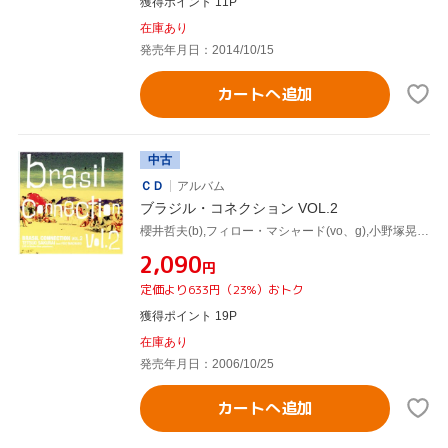
獲得ポイント 11P
在庫あり
発売年月日：2014/10/15
カートへ追加
中古
ＣＤ
アルバム
ブラジル・コネクション VOL.2
櫻井哲夫(b),フィロー・マシャード(vo、g),小野塚晃(p),セルジオ・マシャード(ds)
¥2,090
円
定価より633円（23%）おトク
獲得ポイント 19P
在庫あり
発売年月日：2006/10/25
カートへ追加