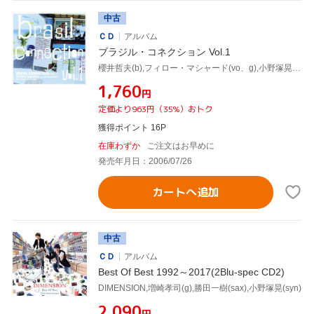
中古
ＣＤ
アルバム
ブラジル・コネクション Vol.1
櫻井哲夫(b),フィロー・マシャード(vo、g),小野塚晃(p),セルジオ・マシャード(ds)
¥1,760
円
定価より963円（35%）おトク
獲得ポイント 16P
在庫わずか
ご注文はお早めに
発売年月日：2006/07/26
カートへ追加
中古
ＣＤ
アルバム
Best Of Best 1992～2017(2Blu-spec CD2)
DIMENSION,増崎孝司(g),勝田一樹(sax),小野塚晃(syn)
¥2,090
円