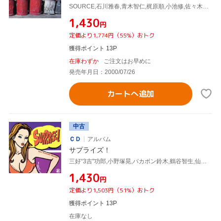
SOURCE,石川雅春,青木智仁,梶原順,小池修,佐々木史郎,小野塚晃(p、key)
¥1,430
円
定価より1,774円（55%）おトク
獲得ポイント 13P
在庫わずか
ご注文はお早めに
発売年月日：2000/07/26
カートへ追加
中古
ＣＤ
アルバム
サプライズ！
三好“3吉"功郎,小野塚晃,バカボン鈴木,鶴谷智生,仙波清彦
¥1,430
円
定価より1,503円（51%）おトク
獲得ポイント 13P
在庫なし