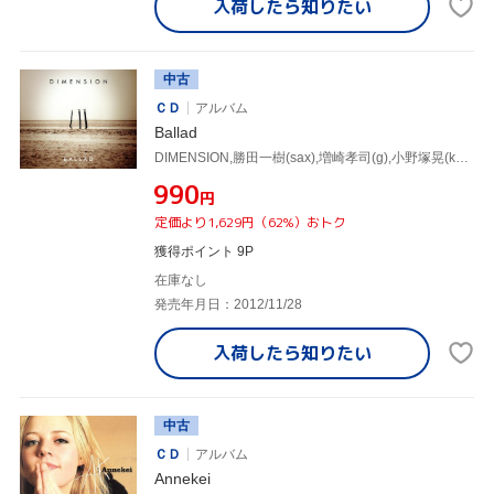
入荷したら
知りたい
中古
ＣＤ
アルバム
Ballad
DIMENSION,勝田一樹(sax),増崎孝司(g),小野塚晃(key、p)
¥990
円
定価より1,629円（62%）おトク
獲得ポイント 9P
在庫なし
発売年月日：2012/11/28
入荷したら
知りたい
中古
ＣＤ
アルバム
Annekei