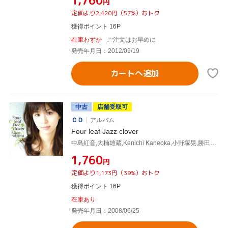
¥1,760
円
定価より2,420円（57%）おトク
獲得ポイント 16P
在庫わずか
ご注文はお早めに
発売年月日：2012/09/19
カートへ追加
中古
店舗受取可
ＣＤ
アルバム
Four leaf Jazz clover
中島紅音,大楠雄蔵,Kenichi Kaneoka,小野塚晃,勝田一樹,増崎孝司,名倉学,Koichi Hara
¥1,760
円
定価より1,173円（39%）おトク
獲得ポイント 16P
在庫あり
発売年月日：2008/06/25