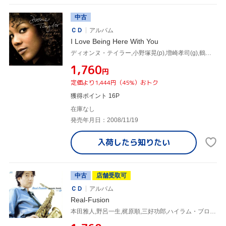
中古
ＣＤ
アルバム
I Love Being Here With You
ディオンヌ・テイラー,小野塚晃(p),増崎孝司(g),鶴谷智生(ds),Sandy Mamane(b),デンザル・シンクレア,ダグ・ライリー(p),ジム・ヴィヴィアン(b)
¥1,760
円
定価より1,444円（45%）おトク
獲得ポイント 16P
在庫なし
発売年月日：2008/11/19
入荷したら
知りたい
中古
店舗受取可
ＣＤ
アルバム
Real-Fusion
本田雅人,野呂一生,梶原順,三好功郎,ハイラム・ブロック,塩谷哲,難波弘之,小野塚晃