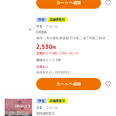
カートへ追加
中古
店舗受取可
ＣＤ
アルバム
CODA
納浩一,布川俊樹,梶原順,竹中俊二,道下和彦,三好功郎,小野塚晃,クリヤ・マコト
¥2,530
円
定価より770円（23%）おトク
獲得ポイント 23P
在庫あり
発売年月日：2023/05/17
カートへ追加
中古
店舗受取可
ＣＤ
アルバム
SOURCEⅡ