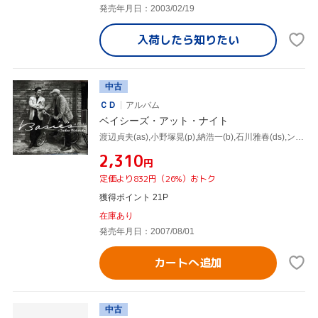
発売年月日：2003/02/19
入荷したら
知りたい
中古
ＣＤ
アルバム
ベイシーズ・アット・ナイト
渡辺貞夫(as),小野塚晃(p),納浩一(b),石川雅春(ds),ンジャセ・ニャン(perc)
¥2,310
円
定価より832円（26%）おトク
獲得ポイント 21P
在庫あり
発売年月日：2007/08/01
カートへ追加
中古