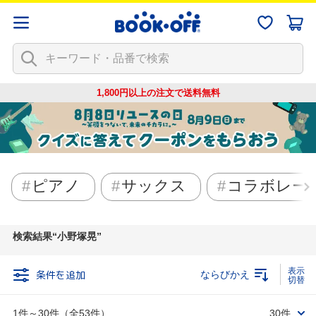
1,800円以上の注文で
送料無料
ピアノ
サックス
コラボレー
検索結果
小野塚晃
条件を追加
ならびかえ
1件～30件（全53件）
30件