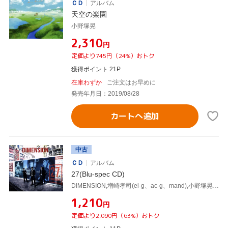
ＣＤ
アルバム
天空の楽園
小野塚晃
¥2,310
円
定価より745円（24%）おトク
獲得ポイント 21P
在庫わずか
ご注文はお早めに
発売年月日：2019/08/28
カートへ追加
中古
ＣＤ
アルバム
27(Blu-spec CD)
DIMENSION,増崎孝司(el-g、ac-g、mand),小野塚晃(key、fender rhodes、p、hammond organ),勝田一樹(as),則竹裕之(ds),坂東慧(ds),須藤満(el-b),川崎哲平(el-b、cb)
¥1,210
円
定価より2,090円（63%）おトク