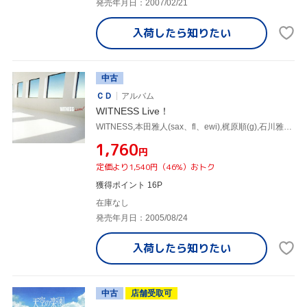
発売年月日：2007/02/21
入荷したら
知りたい
中古
ＣＤ
アルバム
WITNESS Live！
WITNESS,本田雅人(sax、fl、ewi),梶原順(g),石川雅春(ds),グレッグ・リー(b),小野塚晃(key)
¥1,760
円
定価より1,540円（46%）おトク
獲得ポイント 16P
在庫なし
発売年月日：2005/08/24
入荷したら
知りたい
中古
店舗受取可