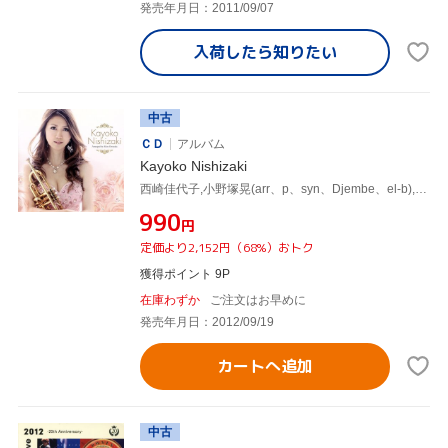
発売年月日：2011/09/07
入荷したら
知りたい
中古
ＣＤ
アルバム
Kayoko Nishizaki
西崎佳代子,小野塚晃(arr、p、syn、Djembe、el-b),納浩一(el-b、W.Bass),鶴谷智生(ds)
¥990
円
定価より2,152円（68%）おトク
獲得ポイント 9P
在庫わずか
ご注文はお早めに
発売年月日：2012/09/19
カートへ追加
中古