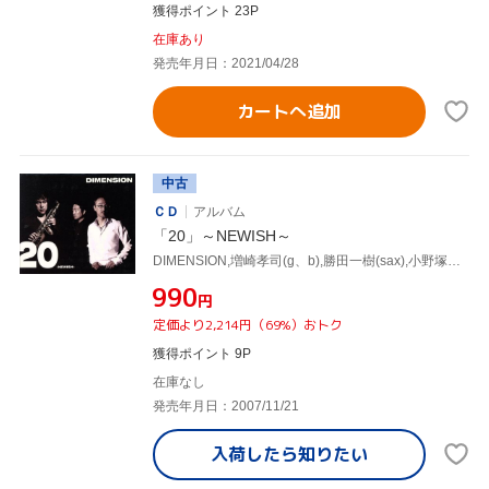
獲得ポイント 23P
在庫あり
発売年月日：2021/04/28
カートへ追加
中古
ＣＤ
アルバム
「20」～NEWISH～
DIMENSION,増崎孝司(g、b),勝田一樹(sax),小野塚晃(key、p、Fender Rhodes、Hammond B3、prog),ライオネル・コーデュー(ds),クリス・ミン・ドーキー(b)
¥990
円
定価より2,214円（69%）おトク
獲得ポイント 9P
在庫なし
発売年月日：2007/11/21
入荷したら
知りたい