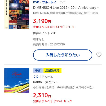
DVD・ブルーレイ
DVD
DIMENSION Live 2012～20th Anniversary～
DIMENSION,増崎孝司(g),小野塚晃(key),勝田一樹(sax),則竹裕之(ds),川崎哲平(b)
¥3,190
円
定価より2,886円（47%）おトク
獲得ポイント 29P
在庫なし
発売年月日：2013/03/20
入荷したら
知りたい
中古
店舗受取可
ＣＤ
アルバム
Kanto～大空へ～
小野塚晃(p),納浩一(b),鶴谷智生(ds),増崎孝司(g)
¥2,310
円
定価より745円（24%）おトク