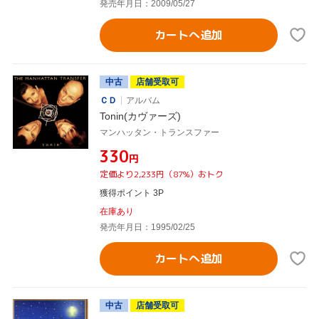
発売年月日：2009/05/27
カートへ追加
中古
店舗受取可
ＣＤ
アルバム
Tonin(カヴァーズ)
マンハッタン・トランスファー
¥330
円
定価より2,233円（87%）おトク
獲得ポイント 3P
在庫あり
発売年月日：1995/02/25
カートへ追加
中古
店舗受取可