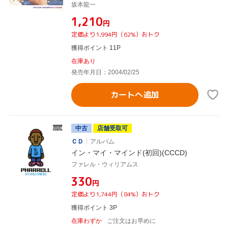
坂本龍一
¥1,210
円
定価より1,994円（62%）おトク
獲得ポイント 11P
在庫あり
発売年月日：2004/02/25
カートへ追加
中古
店舗受取可
ＣＤ
アルバム
イン・マイ・マインド(初回)(CCCD)
ファレル・ウィリアムス
¥330
円
定価より1,744円（84%）おトク
獲得ポイント 3P
在庫わずか
ご注文はお早めに