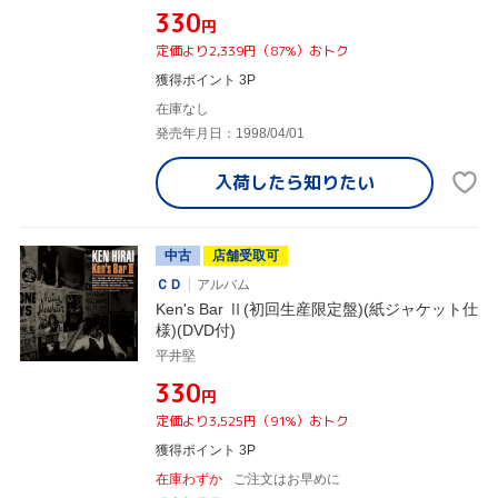
¥330
円
定価より2,339円（87%）おトク
獲得ポイント 3P
在庫なし
発売年月日：1998/04/01
入荷したら
知りたい
中古
店舗受取可
ＣＤ
アルバム
Ken's Bar Ⅱ(初回生産限定盤)(紙ジャケット仕
様)(DVD付)
平井堅
¥330
円
定価より3,525円（91%）おトク
獲得ポイント 3P
在庫わずか
ご注文はお早めに