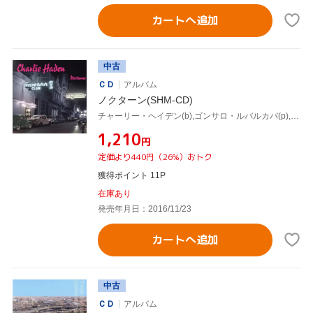
カートへ追加
中古
ＣＤ
アルバム
ノクターン(SHM-CD)
チャーリー・ヘイデン(b),ゴンサロ・ルバルカバ(p),イグナシオ・ベロア(ds),パット・メセニー(g),ジョー・ロヴァーノ(ts),ダヴィッド・サンチェス(ts),フェデリコ・ブリト・ルイス(vn)
¥1,210
円
定価より440円（26%）おトク
獲得ポイント 11P
在庫あり
発売年月日：2016/11/23
カートへ追加
中古
ＣＤ
アルバム