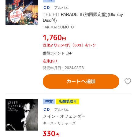
ＣＤ
アルバム
THE HIT PARADE Ⅱ(初回限定盤)(Blu-ray
Disc付)
TAK MATSUMOTO
¥1,760
円
定価より2,640円（60%）おトク
獲得ポイント 16P
在庫あり
発売年月日：2024/08/28
カートへ追加
中古
店舗受取可
ＣＤ
アルバム
メイン・オフェンダー
キース・リチャーズ
¥330
円