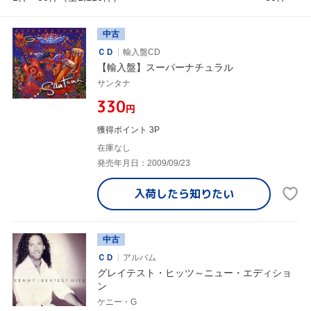
中古
ＣＤ
輸入盤CD
【輸入盤】スーパーナチュラル
サンタナ
¥330
円
獲得ポイント 3P
在庫なし
発売年月日：2009/09/23
入荷したら
知りたい
中古
ＣＤ
アルバム
グレイテスト・ヒッツ～ニュー・エディショ
ン
ケニー・G