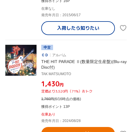
獲得ポイント 16P
在庫なし
発売年月日：2015/06/17
入荷したら
知りたい
中古
ＣＤ
アルバム
THE HIT PARADE Ⅱ(数量限定生産盤)(Blu-ray
Disc付)
TAK MATSUMOTO
¥1,430
円
定価より3,520円（71%）おトク
1,760
円
(6/16時点の価格)
獲得ポイント 13P
在庫あり
発売年月日：2024/08/28