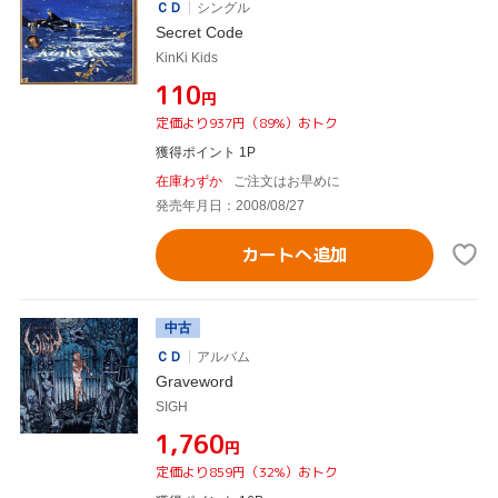
ＣＤ
シングル
Secret Code
KinKi Kids
¥110
円
定価より937円（89%）おトク
獲得ポイント 1P
在庫わずか
ご注文はお早めに
発売年月日：2008/08/27
カートへ追加
中古
ＣＤ
アルバム
Graveword
SIGH
¥1,760
円
定価より859円（32%）おトク