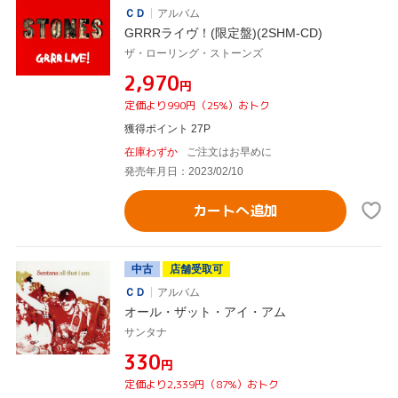
ＣＤ
アルバム
GRRRライヴ！(限定盤)(2SHM-CD)
ザ・ローリング・ストーンズ
¥2,970
円
定価より990円（25%）おトク
獲得ポイント 27P
在庫わずか
ご注文はお早めに
発売年月日：2023/02/10
カートへ追加
中古
店舗受取可
ＣＤ
アルバム
オール・ザット・アイ・アム
サンタナ
¥330
円
定価より2,339円（87%）おトク