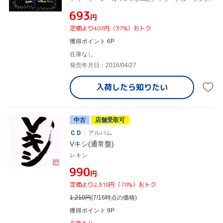
¥693
円
定価より407円（37%）おトク
獲得ポイント 6P
在庫なし
発売年月日：2016/04/27
入荷したら
知りたい
中古
店舗受取可
ＣＤ
アルバム
Vキシ(通常盤)
レキシ
¥990
円
定価より2,310円（70%）おトク
1,210
円
(7/16時点の価格)
獲得ポイント 9P