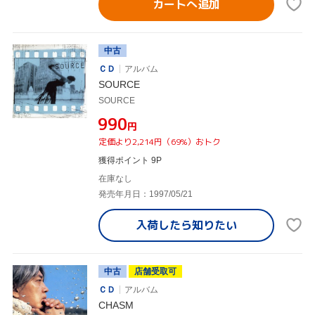
カートへ追加
中古
ＣＤ
アルバム
SOURCE
SOURCE
¥990
円
定価より2,214円（69%）おトク
獲得ポイント 9P
在庫なし
発売年月日：1997/05/21
入荷したら
知りたい
中古
店舗受取可
ＣＤ
アルバム
CHASM