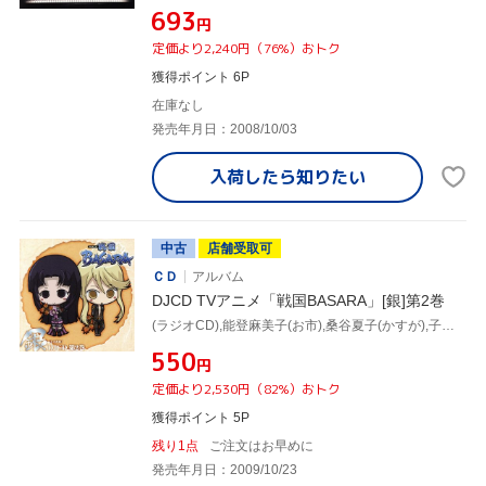
¥693
円
定価より2,240円（76%）おトク
獲得ポイント 6P
在庫なし
発売年月日：2008/10/03
入荷したら
知りたい
中古
店舗受取可
ＣＤ
アルバム
DJCD TVアニメ「戦国BASARA」[銀]第2巻
(ラジオCD),能登麻美子(お市),桑谷夏子(かすが),子安武人(猿飛佐助),日野由利加(農姫)
¥550
円
定価より2,530円（82%）おトク
獲得ポイント 5P
残り1点
ご注文はお早めに
発売年月日：2009/10/23