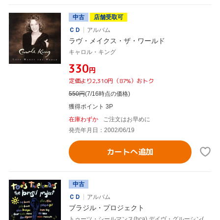
中古
店舗受取可
ＣＤ
アルバム
ラヴ・メイクス・ザ・ワールド
キャロル・キング
¥330
円
定価より2,310円（87%）おトク
550
円
(7/16時点の価格)
獲得ポイント 3P
在庫わずか
ご注文はお早めに
発売年月日：2002/06/19
カートへ追加
中古
ＣＤ
アルバム
ブラジル・プロジェクト
トゥーツ・シールマンス(hca),デイヴ・グルーシン(p),リー・リトナー(g),マーク・アイシャム(tp),カエターノ・ヴェローゾ,イヴァン・リンス,ジャヴァン,ミルトン・ナシメント