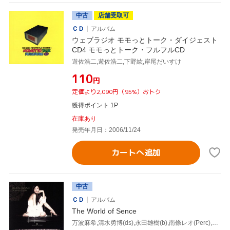
中古
店舗受取可
ＣＤ
アルバム
ウェブラジオ モモっとトーク・ダイジェスト
CD4 モモっとトーク・フルフルCD
遊佐浩二,遊佐浩二,下野紘,岸尾だいすけ
¥110
円
定価より2,090円（95%）おトク
獲得ポイント 1P
在庫あり
発売年月日：2006/11/24
カートへ追加
中古
ＣＤ
アルバム
The World of Sence
万波麻希,清水勇博(ds),永田雄樹(b),南條レオ(Perc),平戸祐介(el-p),類家心平(tp),藤田明夫(ts、as),清水玲(Double b)