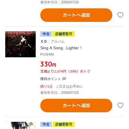
発売年月日：2006/07/26
カートへ追加
中古
店舗受取可
ＣＤ
アルバム
Sing A Song...Lighter！
PUSHIM
¥330
円
定価より2,874円（89%）おトク
獲得ポイント 3P
残り1点
ご注文はお早めに
発売年月日：2006/07/26
カートへ追加
中古
店舗受取可