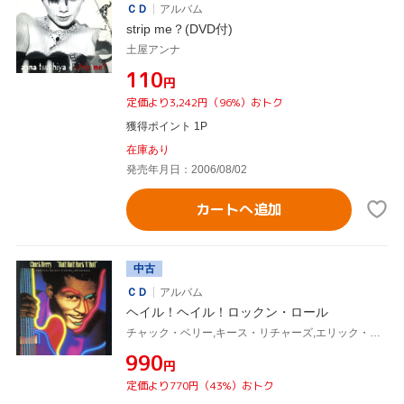
ＣＤ
アルバム
strip me？(DVD付)
土屋アンナ
¥110
円
定価より3,242円（96%）おトク
獲得ポイント 1P
在庫あり
発売年月日：2006/08/02
カートへ追加
中古
ＣＤ
アルバム
ヘイル！ヘイル！ロックン・ロール
チャック・ベリー,キース・リチャーズ,エリック・クラプトン
¥990
円
定価より770円（43%）おトク