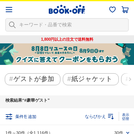
1,800円以上の注文で
送料無料
ゲストが参加
紙ジャケット
検索結果
#豪華ゲスト
条件を追加
ならびかえ
1件～30件（全1,116件）
30件