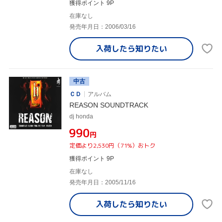
獲得ポイント 9P
在庫なし
発売年月日：2006/03/16
入荷したら
知りたい
中古
ＣＤ
アルバム
REASON SOUNDTRACK
dj honda
¥990
円
定価より2,530円（71%）おトク
獲得ポイント 9P
在庫なし
発売年月日：2005/11/16
入荷したら
知りたい