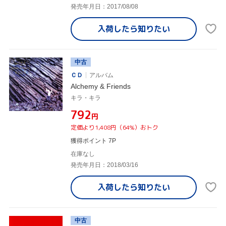
発売年月日：2017/08/08
入荷したら
知りたい
中古
ＣＤ
アルバム
Alchemy & Friends
キラ・キラ
¥792
円
定価より1,408円（64%）おトク
獲得ポイント 7P
在庫なし
発売年月日：2018/03/16
入荷したら
知りたい
中古