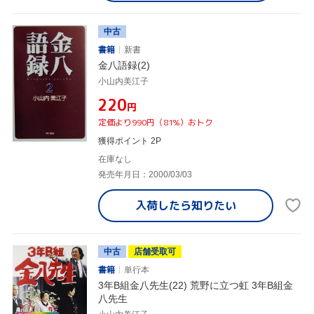
中古
書籍
新書
金八語録(2)
小山内美江子
¥220
円
定価より990円（81%）おトク
獲得ポイント 2P
在庫なし
発売年月日：2000/03/03
入荷したら
知りたい
中古
店舗受取可
書籍
単行本
3年B組金八先生(22) 荒野に立つ虹 3年B組金
八先生