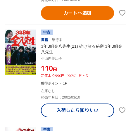
カートへ追加
中古
書籍
単行本
3年B組金八先生(21) 砕け散る秘密 3年B組金
八先生
小山内美江子
¥110
円
定価より990円（90%）おトク
獲得ポイント 1P
在庫なし
発売年月日：2002/03/10
入荷したら
知りたい
中古