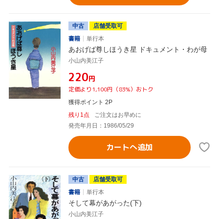
中古
店舗受取可
書籍
単行本
あおげば尊しほうき星 ドキュメント・わが母
小山内美江子
¥220
円
定価より1,100円（83%）おトク
獲得ポイント 2P
残り1点
ご注文はお早めに
発売年月日：1986/05/29
カートへ追加
中古
店舗受取可
書籍
単行本
そして幕があがった(下)
小山内美江子