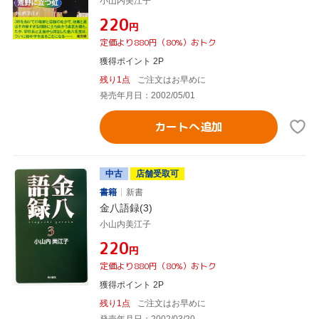
小山内美江子
¥220
円
定価より880円（80%）おトク
獲得ポイント 2P
残り1点
ご注文はお早めに
発売年月日：2002/05/01
カートへ追加
中古
店舗受取可
書籍
新書
金八語録(3)
小山内美江子
¥220
円
定価より880円（80%）おトク
獲得ポイント 2P
残り1点
ご注文はお早めに
発売年月日：2002/03/20