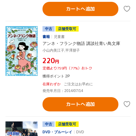
カートへ追加
中古
店舗受取可
書籍
児童書
アンネ・フランク物語 講談社青い鳥文庫
小山内美江子,平澤朋子
¥220
円
定価より759円（77%）おトク
獲得ポイント 2P
在庫わずか
ご注文はお早めに
発売年月日：2014/07/14
カートへ追加
中古
店舗受取可
DVD・ブルーレイ
DVD