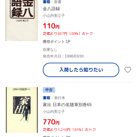
書籍
新書
金八語録
小山内美江子
¥110
円
定価より937円（89%）おトク
獲得ポイント 1P
在庫なし
発売年月日：1996/03/30
入荷したら
知りたい
中古
書籍
単行本
家出 日本の名随筆別巻65
小山内美江子
¥770
円
定価より1,210円（61%）おトク