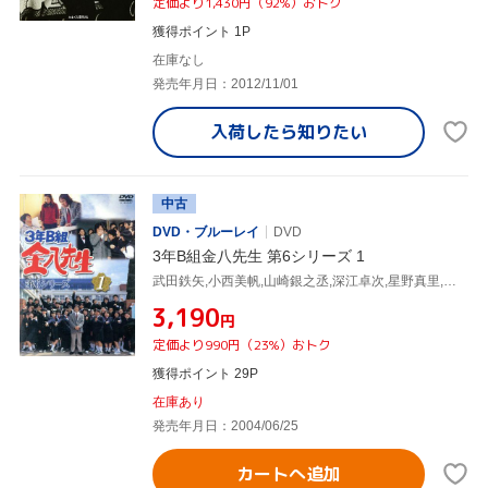
定価より1,430円（92%）おトク
獲得ポイント 1P
在庫なし
発売年月日：2012/11/01
入荷したら
知りたい
中古
DVD・ブルーレイ
DVD
3年B組金八先生 第6シリーズ 1
武田鉄矢,小西美帆,山崎銀之丞,深江卓次,星野真里,佐野泰臣,小山内美江子(脚本、原作),城之内ミサ(音楽)
¥3,190
円
定価より990円（23%）おトク
獲得ポイント 29P
在庫あり
発売年月日：2004/06/25
カートへ追加