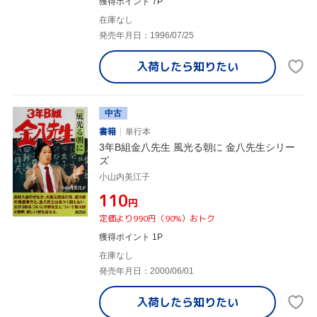
獲得ポイント 7P
在庫なし
発売年月日：1996/07/25
入荷したら
知りたい
中古
書籍
単行本
3年B組金八先生 風光る朝に 金八先生シリー
ズ
小山内美江子
¥110
円
定価より990円（90%）おトク
獲得ポイント 1P
在庫なし
発売年月日：2000/06/01
入荷したら
知りたい