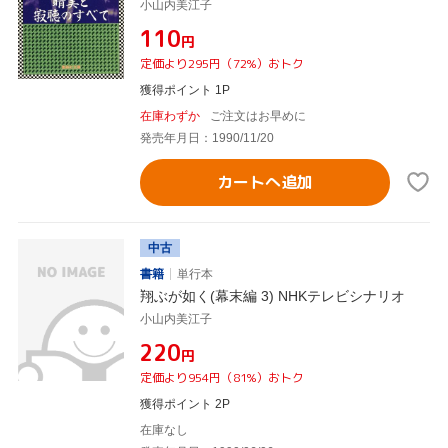
小山内美江子
¥110
円
定価より295円（72%）おトク
獲得ポイント 1P
在庫わずか
ご注文はお早めに
発売年月日：1990/11/20
カートへ追加
中古
書籍
単行本
翔ぶが如く(幕末編 3) NHKテレビシナリオ
小山内美江子
¥220
円
定価より954円（81%）おトク
獲得ポイント 2P
在庫なし