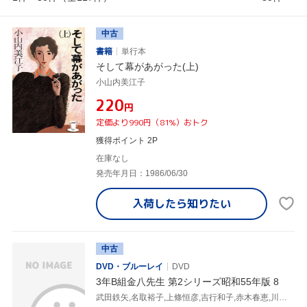
中古
書籍
単行本
そして幕があがった(上)
小山内美江子
¥220
円
定価より990円（81%）おトク
獲得ポイント 2P
在庫なし
発売年月日：1986/06/30
入荷したら
知りたい
中古
DVD・ブルーレイ
DVD
3年B組金八先生 第2シリーズ昭和55年版 8
武田鉄矢,名取裕子,上條恒彦,吉行和子,赤木春恵,川津祐介,小山内美江子,瀬尾一三