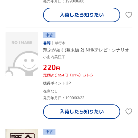
発売年月日：1990/06/06
入荷したら
知りたい
中古
書籍
単行本
翔ぶが如く(幕末編 2) NHKテレビ・シナリオ
小山内美江子
¥220
円
定価より954円（81%）おトク
獲得ポイント 2P
在庫なし
発売年月日：1990/03/22
入荷したら
知りたい
中古