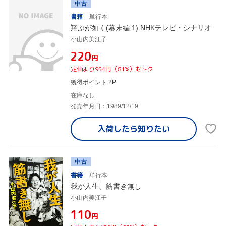
中古
書籍
単行本
翔ぶが如く(幕末編 1) NHKテレビ・シナリオ
小山内美江子
¥220
円
定価より954円（81%）おトク
獲得ポイント 2P
在庫なし
発売年月日：1989/12/19
入荷したら
知りたい
中古
書籍
単行本
我が人生、筋書き無し
小山内美江子
¥110
円