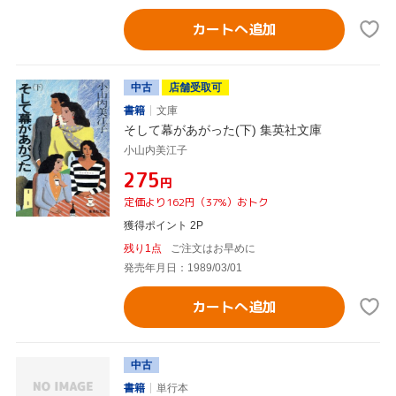
カートへ追加
中古
店舗受取可
書籍
文庫
そして幕があがった(下) 集英社文庫
小山内美江子
¥275
円
定価より162円（37%）おトク
獲得ポイント 2P
残り1点
ご注文はお早めに
発売年月日：1989/03/01
カートへ追加
中古
書籍
単行本