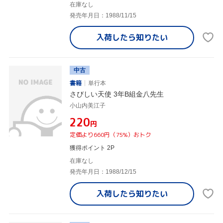
在庫なし
発売年月日：1988/11/15
入荷したら
知りたい
中古
書籍
単行本
さびしい天使 3年B組金八先生
小山内美江子
¥220
円
定価より660円（75%）おトク
獲得ポイント 2P
在庫なし
発売年月日：1988/12/15
入荷したら
知りたい