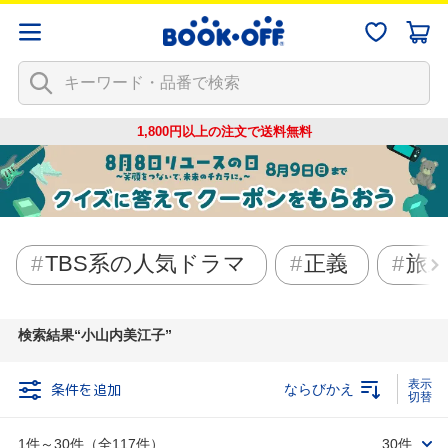
1,800円以上の注文で
送料無料
TBS系の人気ドラマ
正義
旅
検索結果
小山内美江子
条件を追加
ならびかえ
1件～30件（全117件）
30件