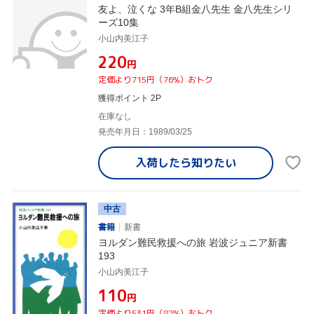
友よ、泣くな 3年B組金八先生 金八先生シリ
ーズ10集
小山内美江子
¥220
円
定価より715円（76%）おトク
獲得ポイント 2P
在庫なし
発売年月日：1989/03/25
入荷したら
知りたい
中古
書籍
新書
ヨルダン難民救援への旅 岩波ジュニア新書
193
小山内美江子
¥110
円
定価より531円（82%）おトク