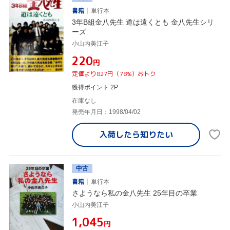
書籍
単行本
3年B組金八先生 道は遠くとも 金八先生シリ
ーズ
小山内美江子
¥220
円
定価より827円（78%）おトク
獲得ポイント 2P
在庫なし
発売年月日：1998/04/02
入荷したら
知りたい
中古
書籍
単行本
さようなら私の金八先生 25年目の卒業
小山内美江子
¥1,045
円