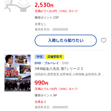
¥2,530
円
定価より1,650円（39%）おトク
獲得ポイント 23P
在庫なし
発売年月日：2003/03/28
入荷したら
知りたい
中古
店舗受取可
DVD・ブルーレイ
DVD
3年B組金八先生 第7シリーズ 2
武田鉄矢,星野真里,佐野泰臣,小西美帆,金田明夫,茅島成美,森田順平,小山内美江子(原作、脚本)
¥990
円
定価より4,180円（80%）おトク
獲得ポイント 9P
在庫あり
発売年月日：2005/03/25