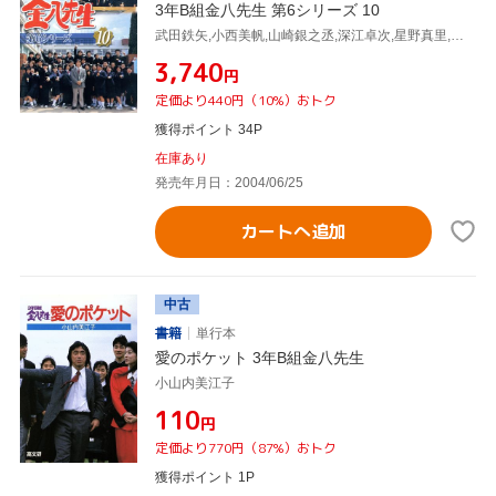
3年B組金八先生 第6シリーズ 10
武田鉄矢,小西美帆,山崎銀之丞,深江卓次,星野真里,佐野泰臣,小山内美江子(脚本、原作),城之内ミサ(音楽)
¥3,740
円
定価より440円（10%）おトク
獲得ポイント 34P
在庫あり
発売年月日：2004/06/25
カートへ追加
中古
書籍
単行本
愛のポケット 3年B組金八先生
小山内美江子
¥110
円
定価より770円（87%）おトク
獲得ポイント 1P