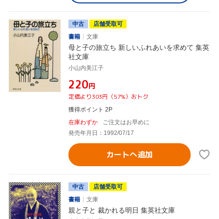
中古
店舗受取可
書籍
文庫
母と子の旅立ち 新しいふれあいを求めて 集英
社文庫
小山内美江子
¥220
円
定価より303円（57%）おトク
獲得ポイント 2P
在庫わずか
ご注文はお早めに
発売年月日：1992/07/17
カートへ追加
中古
店舗受取可
書籍
文庫
親と子と 裁かれる明日 集英社文庫