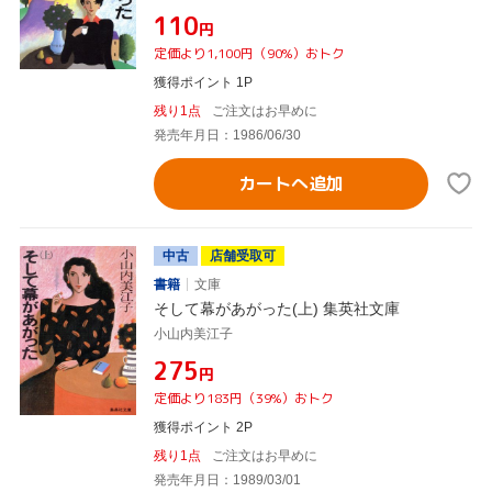
¥110
円
定価より1,100円（90%）おトク
獲得ポイント 1P
残り1点
ご注文はお早めに
発売年月日：1986/06/30
カートへ追加
中古
店舗受取可
書籍
文庫
そして幕があがった(上) 集英社文庫
小山内美江子
¥275
円
定価より183円（39%）おトク
獲得ポイント 2P
残り1点
ご注文はお早めに
発売年月日：1989/03/01