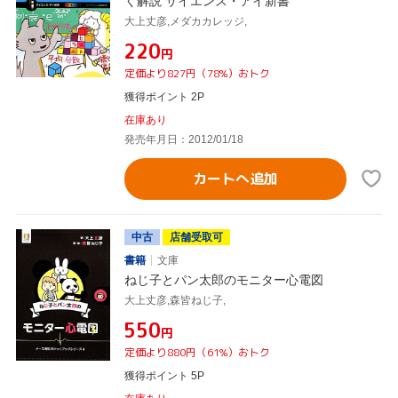
く解説 サイエンス・アイ新書
大上丈彦,メダカカレッジ,
¥220
円
定価より827円（78%）おトク
獲得ポイント 2P
在庫あり
発売年月日：2012/01/18
カートへ追加
中古
店舗受取可
書籍
文庫
ねじ子とパン太郎のモニター心電図
大上丈彦,森皆ねじ子,
¥550
円
定価より880円（61%）おトク
獲得ポイント 5P