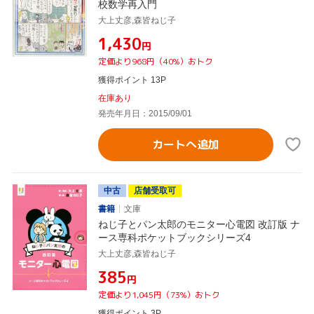
校数学再入門
大上丈彦,森皆ねじ子
¥1,430
円
定価より968円（40%）おトク
獲得ポイント 13P
在庫あり
発売年月日：2015/09/01
カートへ追加
中古
店舗受取可
書籍
文庫
ねじ子とパン太郎のモニター心電図 改訂版 ナ
ース専科ポケットブックシリーズ4
大上丈彦,森皆ねじ子
¥385
円
定価より1,045円（73%）おトク
獲得ポイント 3P