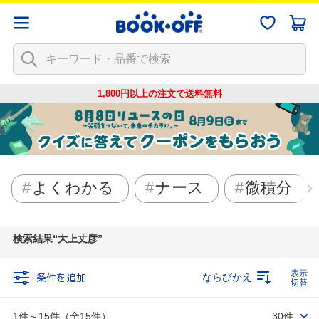
1,800円以上の注文で
送料無料
よくわかる
ナース
微積分
検索結果
大上丈彦
条件を追加
ならびかえ
1件～15件（全15件）
30件