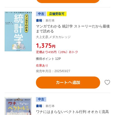
中古
店舗受取可
書籍
単行本
マンガでわかる 統計学 ストーリーだから最後
まで読める
大上丈彦,メダカカレッジ
¥1,375
円
定価より495円（26%）おトク
獲得ポイント 12P
在庫あり
発売年月日：2025/03/27
カートへ追加
中古
書籍
単行本
ワナにはまらないベクトル行列 オオカミ流高