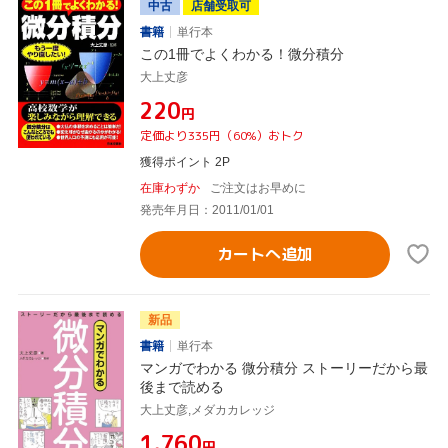
中古
店舗受取可
書籍
単行本
この1冊でよくわかる！微分積分
大上丈彦
¥220
円
定価より335円（60%）おトク
獲得ポイント 2P
在庫わずか
ご注文はお早めに
発売年月日：2011/01/01
カートへ追加
新品
書籍
単行本
マンガでわかる 微分積分 ストーリーだから最
後まで読める
大上丈彦,メダカカレッジ
¥1,760
円