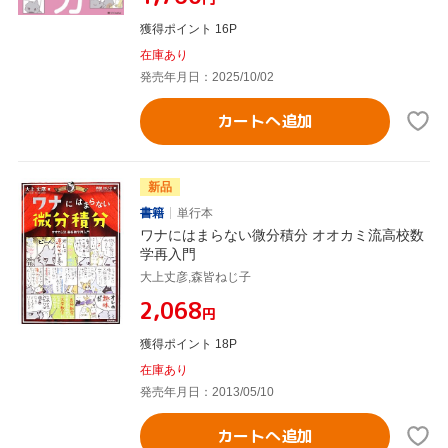
獲得ポイント 16P
在庫あり
発売年月日：2025/10/02
カートへ追加
新品
書籍
単行本
ワナにはまらない微分積分 オオカミ流高校数
学再入門
大上丈彦,森皆ねじ子
¥2,068
円
獲得ポイント 18P
在庫あり
発売年月日：2013/05/10
カートへ追加