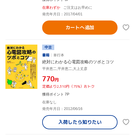
在庫わずか
ご注文はお早めに
発売年月日：2017/04/01
カートへ追加
中古
書籍
単行本
絶対にわかる心電図攻略のツボとコツ
平井恵二,平井恵二,大上丈彦
¥770
円
定価より2,310円（75%）おトク
獲得ポイント 7P
在庫なし
発売年月日：2012/06/16
入荷したら
知りたい