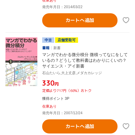
在庫あり
発売年月日：2014/03/22
カートへ追加
中古
店舗受取可
書籍
新書
マンガでわかる微分積分 微積ってなにをして
いるの？どうして教科書はわかりにくいの？
サイエンス・アイ新書
石山たいら,大上丈彦,メダカカレッジ
¥330
円
定価より717円（68%）おトク
獲得ポイント 3P
在庫あり
発売年月日：2007/12/24
カートへ追加