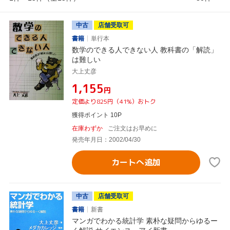
中古
店舗受取可
書籍
単行本
数学のできる人できない人 教科書の「解読」
は難しい
大上丈彦
¥1,155
円
定価より825円（41%）おトク
獲得ポイント 10P
在庫わずか
ご注文はお早めに
発売年月日：2002/04/30
カートへ追加
中古
店舗受取可
書籍
新書
マンガでわかる統計学 素朴な疑問からゆるー