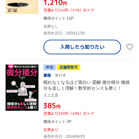
¥1,210
円
定価より550円（31%）おトク
獲得ポイント 11P
在庫なし
発売年月日：2000/11/30
入荷したら
知りたい
中古
店舗受取可
書籍
単行本
眠れなくなるほど面白い 図解 微分積分 微積
分を楽しく理解！数学的センスを磨く！
大上丈彦
¥385
円
定価より363円（48%）おトク
獲得ポイント 3P
在庫あり
発売年月日：2018/04/25