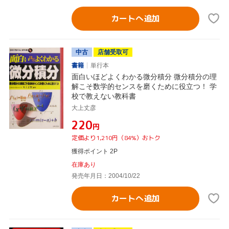
カートへ追加
中古
店舗受取可
書籍
単行本
面白いほどよくわかる微分積分 微分積分の理
解こそ数学的センスを磨くために役立つ！ 学
校で教えない教科書
大上丈彦
¥220
円
定価より1,210円（84%）おトク
獲得ポイント 2P
在庫あり
発売年月日：2004/10/22
カートへ追加