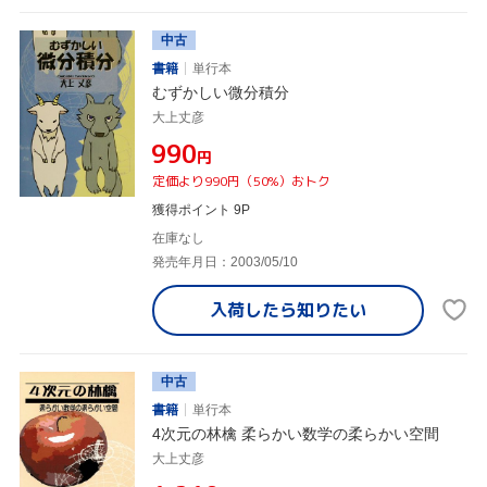
中古
書籍
単行本
むずかしい微分積分
大上丈彦
¥990
円
定価より990円（50%）おトク
獲得ポイント 9P
在庫なし
発売年月日：2003/05/10
入荷したら
知りたい
中古
書籍
単行本
4次元の林檎 柔らかい数学の柔らかい空間
大上丈彦