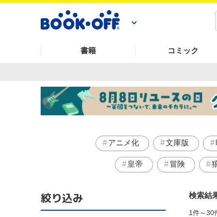
書籍
コミック
アニメ化
文庫版
皇帝
冒険
絞り込み
検索結
1件～30