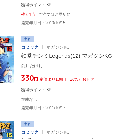
獲得ポイント 3P
残り1点
ご注文はお早めに
発売年月日：2010/10/15
中古
コミック
マガジンKC
鉄拳チンミLegends(12) マガジンKC
前川たけし
¥330
円
定価より130円（28%）おトク
獲得ポイント 3P
在庫なし
発売年月日：2011/10/17
中古
コミック
マガジンKC