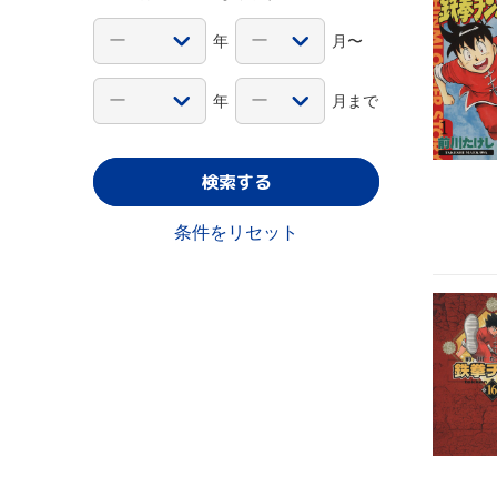
年
月〜
年
月まで
検索する
条件をリセット