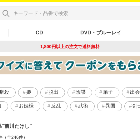
CD
DVD・ブルーレイ
1,800円以上の注文で
送料無料
暗殺
姫
脱出
陰謀
弟子
出会
狼
お姫様
反乱
武術
異国
剣
果
前川たけし
件（全246件）