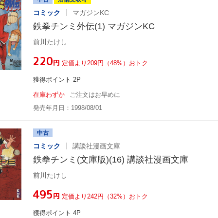
コミック
マガジンKC
鉄拳チンミ外伝(1) マガジンKC
前川たけし
¥220
円
定価より209円（48%）おトク
獲得ポイント 2P
在庫わずか
ご注文はお早めに
発売年月日：1998/08/01
中古
コミック
講談社漫画文庫
鉄拳チンミ(文庫版)(16) 講談社漫画文庫
前川たけし
¥495
円
定価より242円（32%）おトク
獲得ポイント 4P