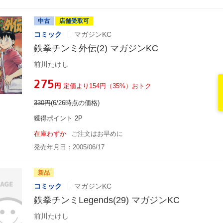
中古
店舗受取可
コミック
マガジンKC
鉄拳チンミ外伝(2) マガジンKC
前川たけし
¥275
円
定価より154円（35%）おトク
330
円
(6/26時点の価格)
獲得ポイント 2P
在庫わずか
ご注文はお早めに
発売年月日：2005/06/17
新品
コミック
マガジンKC
鉄拳チンミLegends(29) マガジンKC
前川たけし