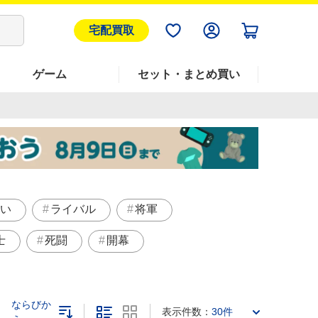
宅配買取
ゲーム
セット・まとめ買い
い
ライバル
将軍
士
死闘
開幕
ならびか
表示件数：
30件