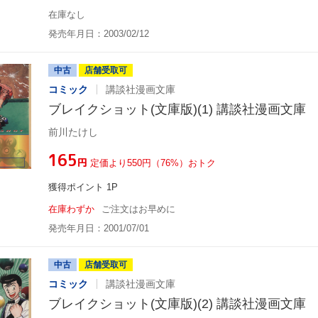
在庫なし
発売年月日：2003/02/12
中古
店舗受取可
コミック
講談社漫画文庫
ブレイクショット(文庫版)(1) 講談社漫画文庫
前川たけし
¥165
円
定価より550円（76%）おトク
獲得ポイント 1P
在庫わずか
ご注文はお早めに
発売年月日：2001/07/01
中古
店舗受取可
コミック
講談社漫画文庫
ブレイクショット(文庫版)(2) 講談社漫画文庫