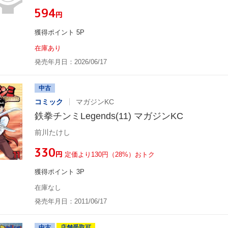
¥594
円
獲得ポイント 5P
在庫あり
発売年月日：2026/06/17
中古
コミック
マガジンKC
鉄拳チンミLegends(11) マガジンKC
前川たけし
¥330
円
定価より130円（28%）おトク
獲得ポイント 3P
在庫なし
発売年月日：2011/06/17
中古
店舗受取可