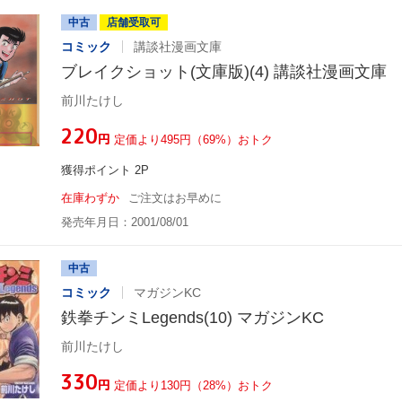
中古
店舗受取可
コミック
講談社漫画文庫
ブレイクショット(文庫版)(4) 講談社漫画文庫
前川たけし
¥220
円
定価より495円（69%）おトク
獲得ポイント 2P
在庫わずか
ご注文はお早めに
発売年月日：2001/08/01
中古
コミック
マガジンKC
鉄拳チンミLegends(10) マガジンKC
前川たけし
¥330
円
定価より130円（28%）おトク