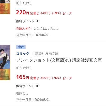
前川たけし
¥220
円
定価より495円（69%）おトク
獲得ポイント 2P
在庫わずか
ご注文はお早めに
発売年月日：2001/07/01
中古
コミック
講談社漫画文庫
ブレイクショット(文庫版)(3) 講談社漫画文庫
前川たけし
¥165
円
定価より550円（76%）おトク
獲得ポイント 1P
在庫なし
発売年月日：2001/08/01