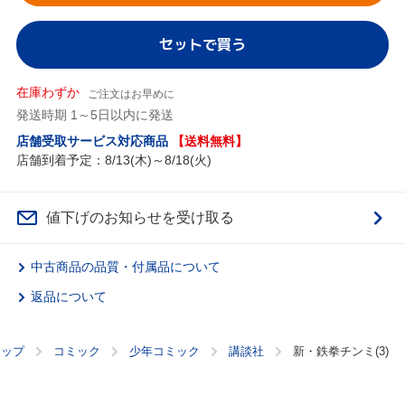
セットで買う
在庫わずか
ご注文はお早めに
発送時期 1～5日以内に発送
店舗受取サービス対応商品
【送料無料】
店舗到着予定：8/13(木)～8/18(火)
値下げのお知らせを受け取る
中古商品の品質・付属品について
返品について
トップ
コミック
少年コミック
講談社
新・鉄拳チンミ(3)