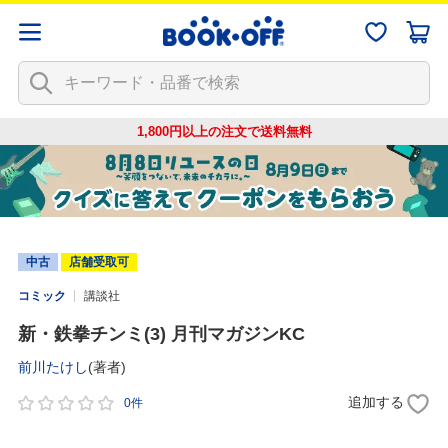
1,800円以上の注文で
送料無料
中古
店舗受取可
コミック
講談社
新・鉄拳チンミ(3) 月刊マガジンKC
前川たけし
(著者)
追加する
0件