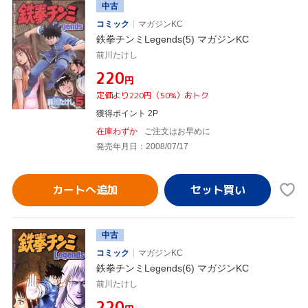
中古
コミック
マガジンKC
鉄拳チンミLegends(5) マガジンKC
前川たけし
¥220
円
定価より220円（50%）おトク
獲得ポイント 2P
在庫わずか
ご注文はお早めに
発売年月日：2008/07/17
カートへ追加
中古
コミック
マガジンKC
鉄拳チンミLegends(6) マガジンKC
前川たけし
¥220