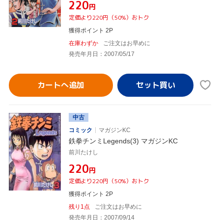
¥220
円
定価より220円（50%）おトク
獲得ポイント 2P
在庫わずか
ご注文はお早めに
発売年月日：2007/05/17
カートへ追加
中古
コミック
マガジンKC
鉄拳チンミLegends(3) マガジンKC
前川たけし
¥220
円
定価より220円（50%）おトク
獲得ポイント 2P
残り1点
ご注文はお早めに
発売年月日：2007/09/14