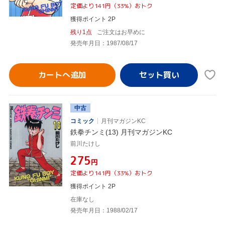
定価より141円（33%）おトク
獲得ポイント 2P
残り1点
ご注文はお早めに
発売年月日：1987/08/17
カートへ追加
中古
コミック
月刊マガジンKC
鉄拳チンミ(13) 月刊マガジンKC
前川たけし
¥275
円
定価より141円（33%）おトク
獲得ポイント 2P
在庫なし
発売年月日：1988/02/17