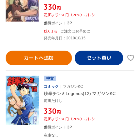
¥330
円
定価より130円（28%）おトク
獲得ポイント 3P
残り1点
ご注文はお早めに
発売年月日：2010/10/15
カートへ追加
中古
コミック
マガジンKC
鉄拳チンミLegends(12) マガジンKC
前川たけし
¥330
円
定価より130円（28%）おトク
獲得ポイント 3P
在庫なし