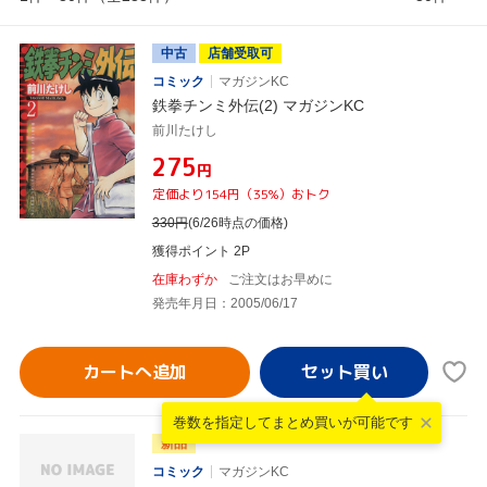
中古
店舗受取可
コミック
マガジンKC
鉄拳チンミ外伝(2) マガジンKC
前川たけし
¥275
円
定価より154円（35%）おトク
330
円
(6/26時点の価格)
獲得ポイント 2P
在庫わずか
ご注文はお早めに
発売年月日：2005/06/17
カートへ追加
巻数を指定して
まとめ買いが可能です
新品
コミック
マガジンKC