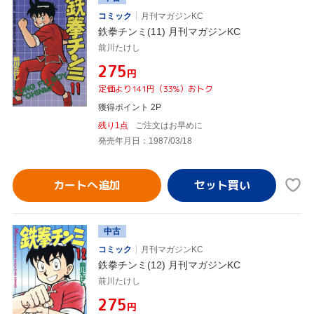
コミック
月刊マガジンKC
鉄拳チンミ(11) 月刊マガジンKC
前川たけし
¥275
円
定価より141円（33%）おトク
獲得ポイント 2P
残り1点
ご注文はお早めに
発売年月日：1987/03/18
カートへ追加
中古
コミック
月刊マガジンKC
鉄拳チンミ(12) 月刊マガジンKC
前川たけし
¥275
円