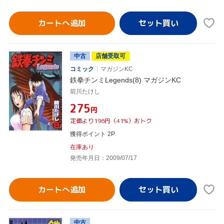
カートへ追加
中古
店舗受取可
コミック
マガジンKC
鉄拳チンミLegends(8) マガジンKC
前川たけし
¥275
円
定価より196円（41%）おトク
獲得ポイント 2P
在庫あり
発売年月日：2009/07/17
カートへ追加
中古