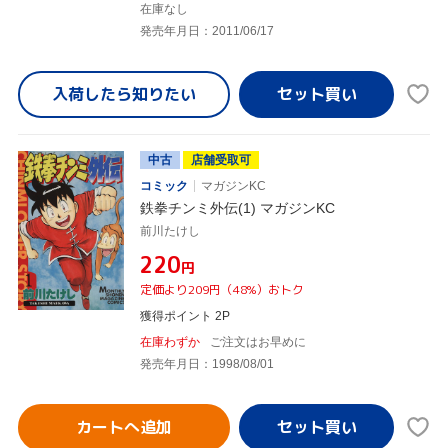
在庫なし
発売年月日：2011/06/17
入荷したら
知りたい
中古
店舗受取可
コミック
マガジンKC
鉄拳チンミ外伝(1) マガジンKC
前川たけし
¥220
円
定価より209円（48%）おトク
獲得ポイント 2P
在庫わずか
ご注文はお早めに
発売年月日：1998/08/01
カートへ追加