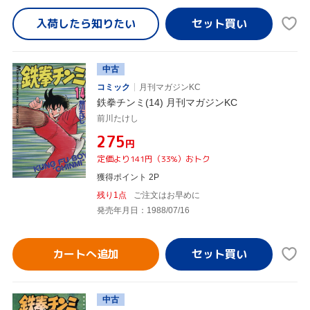
入荷したら
知りたい
中古
コミック
月刊マガジンKC
鉄拳チンミ(14) 月刊マガジンKC
前川たけし
¥275
円
定価より141円（33%）おトク
獲得ポイント 2P
残り1点
ご注文はお早めに
発売年月日：1988/07/16
カートへ追加
中古