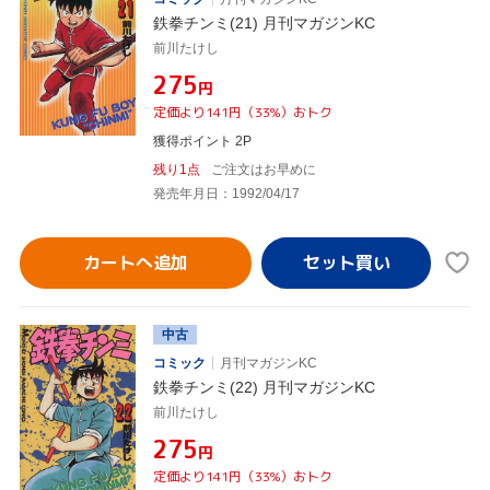
鉄拳チンミ(21) 月刊マガジンKC
前川たけし
¥275
円
定価より141円（33%）おトク
獲得ポイント 2P
残り1点
ご注文はお早めに
発売年月日：1992/04/17
カートへ追加
中古
コミック
月刊マガジンKC
鉄拳チンミ(22) 月刊マガジンKC
前川たけし
¥275
円
定価より141円（33%）おトク