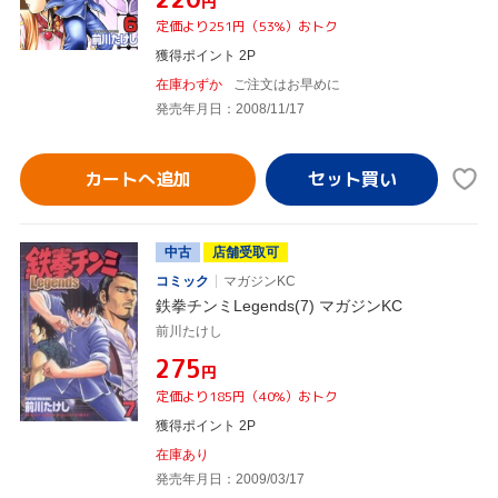
円
定価より251円（53%）おトク
獲得ポイント 2P
在庫わずか
ご注文はお早めに
発売年月日：2008/11/17
カートへ追加
中古
店舗受取可
コミック
マガジンKC
鉄拳チンミLegends(7) マガジンKC
前川たけし
¥275
円
定価より185円（40%）おトク
獲得ポイント 2P
在庫あり
発売年月日：2009/03/17