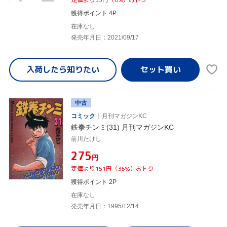
獲得ポイント 4P
在庫なし
発売年月日：2021/09/17
入荷したら
知りたい
中古
コミック
月刊マガジンKC
鉄拳チンミ(31) 月刊マガジンKC
前川たけし
¥275
円
定価より151円（35%）おトク
獲得ポイント 2P
在庫なし
発売年月日：1995/12/14