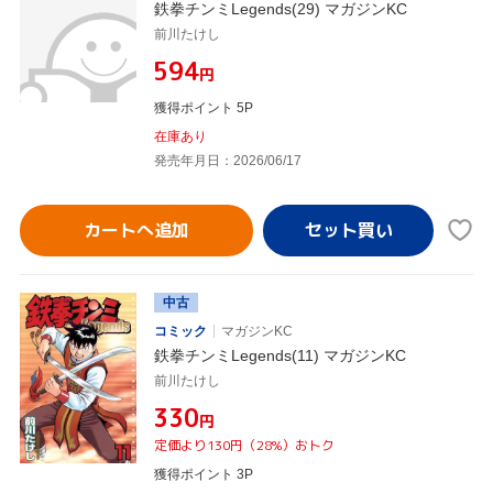
鉄拳チンミLegends(29) マガジンKC
前川たけし
¥594
円
獲得ポイント 5P
在庫あり
発売年月日：2026/06/17
カートへ追加
中古
コミック
マガジンKC
鉄拳チンミLegends(11) マガジンKC
前川たけし
¥330
円
定価より130円（28%）おトク
獲得ポイント 3P