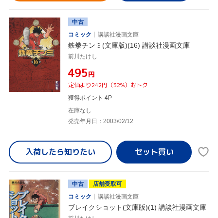
中古
コミック
講談社漫画文庫
鉄拳チンミ(文庫版)(16) 講談社漫画文庫
前川たけし
¥495
円
定価より242円（32%）おトク
獲得ポイント 4P
在庫なし
発売年月日：2003/02/12
入荷したら
知りたい
中古
店舗受取可
コミック
講談社漫画文庫
ブレイクショット(文庫版)(1) 講談社漫画文庫