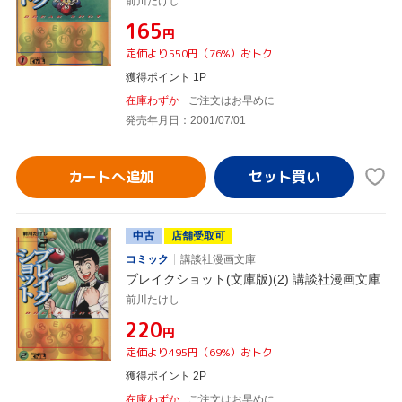
前川たけし
¥165
円
定価より550円（76%）おトク
獲得ポイント 1P
在庫わずか
ご注文はお早めに
発売年月日：2001/07/01
カートへ追加
中古
店舗受取可
コミック
講談社漫画文庫
ブレイクショット(文庫版)(2) 講談社漫画文庫
前川たけし
¥220
円
定価より495円（69%）おトク
獲得ポイント 2P
在庫わずか
ご注文はお早めに