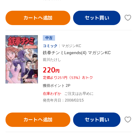
カートへ追加
中古
コミック
マガジンKC
鉄拳チンミLegends(4) マガジンKC
前川たけし
¥220
円
定価より251円（53%）おトク
獲得ポイント 2P
在庫わずか
ご注文はお早めに
発売年月日：2008/02/15
カートへ追加