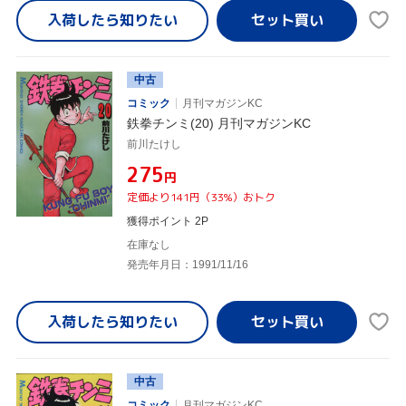
入荷したら
知りたい
中古
コミック
月刊マガジンKC
鉄拳チンミ(20) 月刊マガジンKC
前川たけし
¥275
円
定価より141円（33%）おトク
獲得ポイント 2P
在庫なし
発売年月日：1991/11/16
入荷したら
知りたい
中古
コミック
月刊マガジンKC