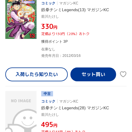
コミック
マガジンKC
鉄拳チンミLegends(13) マガジンKC
前川たけし
¥330
円
定価より130円（28%）おトク
獲得ポイント 3P
在庫なし
発売年月日：2012/03/16
入荷したら
知りたい
中古
コミック
マガジンKC
鉄拳チンミLegends(28) マガジンKC
前川たけし
¥495
円
定価より33円（6%）おトク