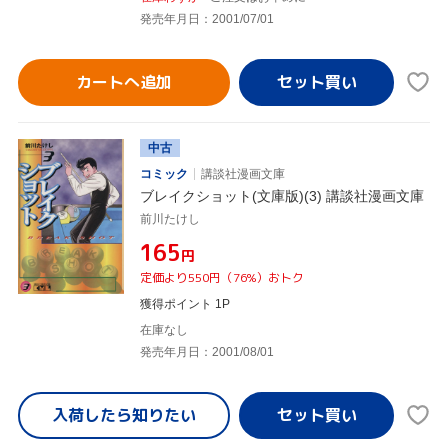
発売年月日：2001/07/01
カートへ追加
中古
コミック
講談社漫画文庫
ブレイクショット(文庫版)(3) 講談社漫画文庫
前川たけし
¥165
円
定価より550円（76%）おトク
獲得ポイント 1P
在庫なし
発売年月日：2001/08/01
入荷したら
知りたい