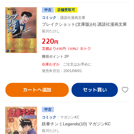
中古
店舗受取可
コミック
講談社漫画文庫
ブレイクショット(文庫版)(4) 講談社漫画文庫
前川たけし
¥220
円
定価より495円（69%）おトク
獲得ポイント 2P
在庫わずか
ご注文はお早めに
発売年月日：2001/08/01
カートへ追加
中古
コミック
マガジンKC
鉄拳チンミLegends(10) マガジンKC
前川たけし