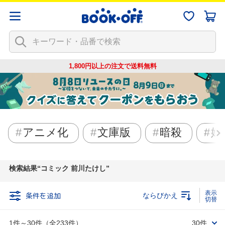
1,800円以上の注文で
送料無料
アニメ化
文庫版
暗殺
姫
検索結果
コミック 前川たけし
条件を追加
ならびかえ
1件～30件（全233件）
30件