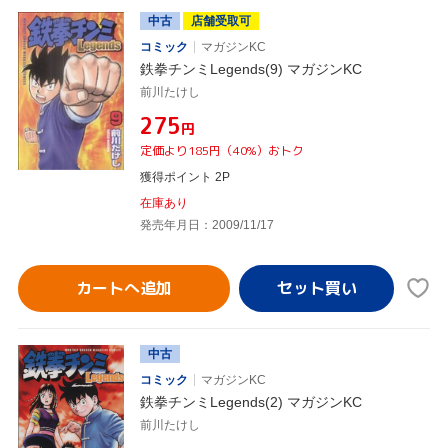
中古
店舗受取可
コミック
マガジンKC
鉄拳チンミLegends(9) マガジンKC
前川たけし
¥275
円
定価より185円（40%）おトク
獲得ポイント 2P
在庫あり
発売年月日：2009/11/17
カートへ追加
中古
コミック
マガジンKC
鉄拳チンミLegends(2) マガジンKC
前川たけし