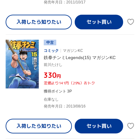
発売年月日：2011/10/17
入荷したら
知りたい
中古
コミック
マガジンKC
鉄拳チンミLegends(15) マガジンKC
前川たけし
¥330
円
定価より141円（29%）おトク
獲得ポイント 3P
在庫なし
発売年月日：2013/08/16
入荷したら
知りたい