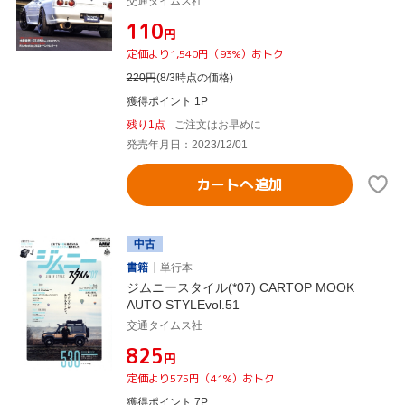
交通タイムス社
¥110
円
定価より1,540円（93%）おトク
220
円
(8/3時点の価格)
獲得ポイント 1P
残り1点
ご注文はお早めに
発売年月日：2023/12/01
カートへ追加
中古
書籍
単行本
ジムニースタイル(*07) CARTOP MOOK
AUTO STYLEvol.51
交通タイムス社
¥825
円
定価より575円（41%）おトク
獲得ポイント 7P