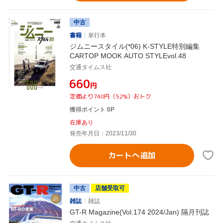
中古
書籍
単行本
ジムニースタイル(*06) K-STYLE特別編集
CARTOP MOOK AUTO STYLEvol.48
交通タイムス社
¥660
円
定価より740円（52%）おトク
獲得ポイント 6P
在庫あり
発売年月日：2023/11/30
カートへ追加
中古
店舗受取可
雑誌
雑誌
GT-R Magazine(Vol.174 2024/Jan) 隔月刊誌