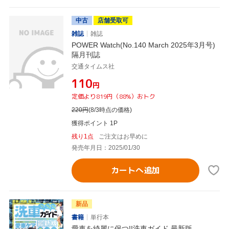
中古
店舗受取可
雑誌
雑誌
POWER Watch(No.140 March 2025年3月号)
隔月刊誌
交通タイムス社
¥110
円
定価より819円（88%）おトク
220
円
(8/3時点の価格)
獲得ポイント 1P
残り1点
ご注文はお早めに
発売年月日：2025/01/30
カートへ追加
新品
書籍
単行本
愛車を綺麗に保つ!!洗車ガイド 最新版