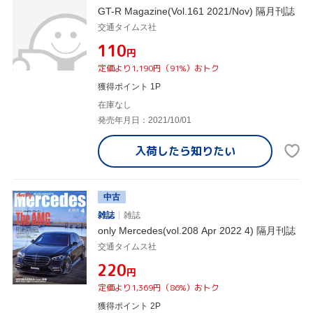
GT-R Magazine(Vol.161 2021/Nov) 隔月刊誌
交通タイムス社
¥110
円
定価より1,190円（91%）おトク
獲得ポイント 1P
在庫なし
発売年月日：2021/10/01
入荷したら
知りたい
中古
雑誌
雑誌
only Mercedes(vol.208 Apr 2022 4) 隔月刊誌
交通タイムス社
¥220
円
定価より1,369円（86%）おトク
獲得ポイント 2P