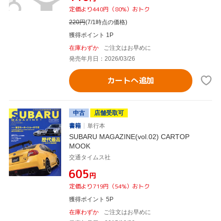
定価より440円（80%）おトク
220
円
(7/1時点の価格)
獲得ポイント 1P
在庫わずか
ご注文はお早めに
発売年月日：2026/03/26
カートへ追加
中古
店舗受取可
書籍
単行本
SUBARU MAGAZINE(vol.02) CARTOP
MOOK
交通タイムス社
¥605
円
定価より719円（54%）おトク
獲得ポイント 5P
在庫わずか
ご注文はお早めに