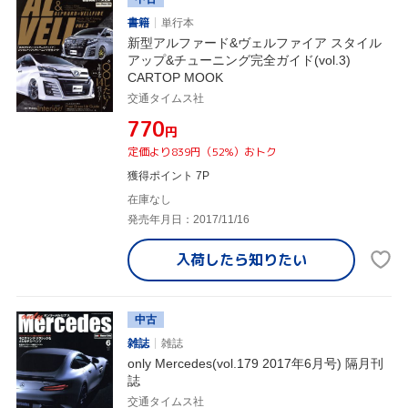
書籍
単行本
新型アルファード&ヴェルファイア スタイル
アップ&チューニング完全ガイド(vol.3)
CARTOP MOOK
交通タイムス社
¥770
円
定価より839円（52%）おトク
獲得ポイント 7P
在庫なし
発売年月日：2017/11/16
入荷したら
知りたい
中古
雑誌
雑誌
only Mercedes(vol.179 2017年6月号) 隔月刊
誌
交通タイムス社