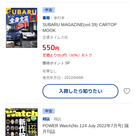
中古
書籍
単行本
SUBARU MAGAZINE(vol.39) CARTOP
MOOK
交通タイムス社
¥550
円
定価より850円（60%）おトク
獲得ポイント 5P
在庫なし
発売年月日：2022/04/08
入荷したら
知りたい
中古
雑誌
雑誌
POWER Watch(No.124 July 2022年7月号) 隔
月刊誌