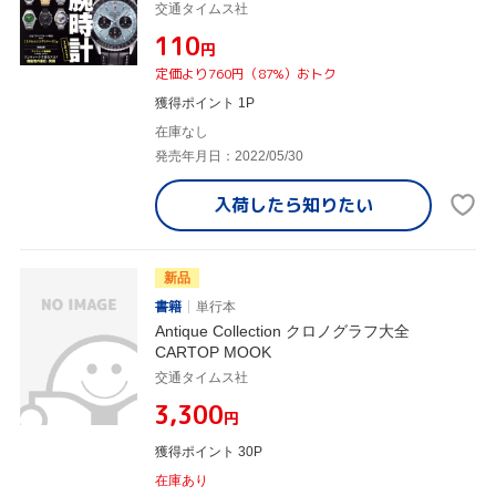
交通タイムス社
¥110
円
定価より760円（87%）おトク
獲得ポイント 1P
在庫なし
発売年月日：2022/05/30
入荷したら
知りたい
新品
書籍
単行本
Antique Collection クロノグラフ大全
CARTOP MOOK
交通タイムス社
¥3,300
円
獲得ポイント 30P
在庫あり