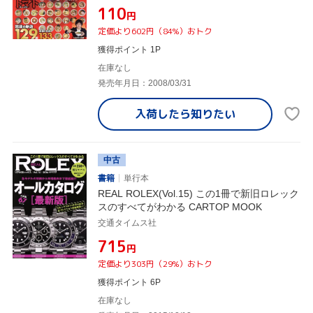
¥110
円
定価より602円（84%）おトク
獲得ポイント 1P
在庫なし
発売年月日：2008/03/31
入荷したら
知りたい
中古
書籍
単行本
REAL ROLEX(Vol.15) この1冊で新旧ロレック
スのすべてがわかる CARTOP MOOK
交通タイムス社
¥715
円
定価より303円（29%）おトク
獲得ポイント 6P
在庫なし