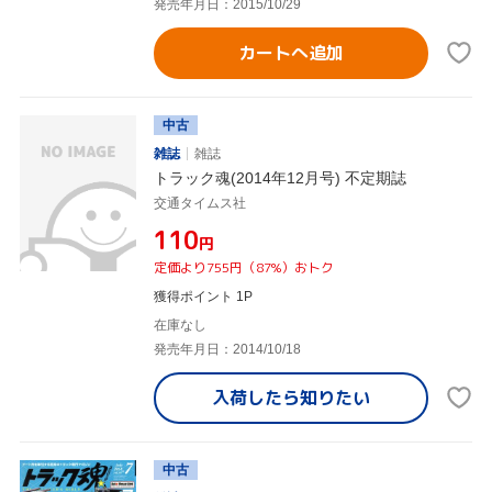
発売年月日：2015/10/29
カートへ追加
中古
雑誌
雑誌
トラック魂(2014年12月号) 不定期誌
交通タイムス社
¥110
円
定価より755円（87%）おトク
獲得ポイント 1P
在庫なし
発売年月日：2014/10/18
入荷したら
知りたい
中古