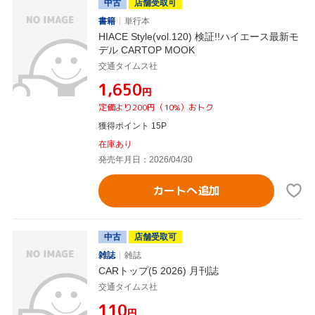
中古
店舗受取可
書籍
単行本
HIACE Style(vol.120) 検証!!ハイエース最新モ
デル CARTOP MOOK
交通タイムス社
¥1,650
円
定価より200円（10%）おトク
獲得ポイント 15P
在庫あり
発売年月日：2026/04/30
カートへ追加
中古
店舗受取可
雑誌
雑誌
CARトップ(5 2026) 月刊誌
交通タイムス社
¥110
円