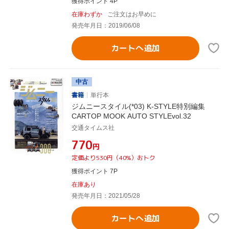
獲得ポイント 4P
在庫わずか
ご注文はお早めに
発売年月日：2019/06/08
カートへ追加
中古
書籍
単行本
ジムニースタイル(*03) K-STYLE特別編集
CARTOP MOOK AUTO STYLEvol.32
交通タイムス社
¥770
円
定価より530円（40%）おトク
獲得ポイント 7P
在庫あり
発売年月日：2021/05/28
カートへ追加