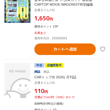
CARTOP MOOK WAGONIST特別編集
交通タイムス社
¥1,650
円
獲得ポイント 15P
在庫あり
発売年月日：2025/05/01
カートへ追加
中古
店舗受取可
雑誌
雑誌
CARトップ(6 2026) 月刊誌
交通タイムス社
¥110
円
定価より440円（80%）おトク
220
円
(8/3時点の価格)
獲得ポイント 1P