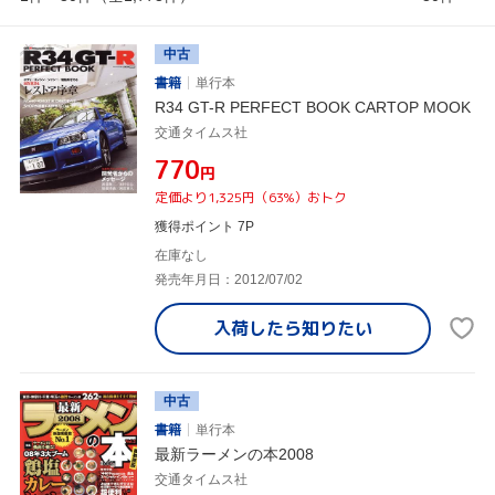
中古
書籍
単行本
R34 GT-R PERFECT BOOK CARTOP MOOK
交通タイムス社
¥770
円
定価より1,325円（63%）おトク
獲得ポイント 7P
在庫なし
発売年月日：2012/07/02
入荷したら
知りたい
中古
書籍
単行本
最新ラーメンの本2008
交通タイムス社