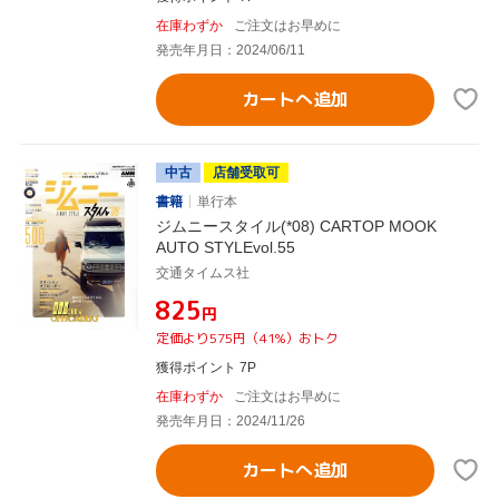
在庫わずか
ご注文はお早めに
発売年月日：2024/06/11
カートへ追加
中古
店舗受取可
書籍
単行本
ジムニースタイル(*08) CARTOP MOOK
AUTO STYLEvol.55
交通タイムス社
¥825
円
定価より575円（41%）おトク
獲得ポイント 7P
在庫わずか
ご注文はお早めに
発売年月日：2024/11/26
カートへ追加