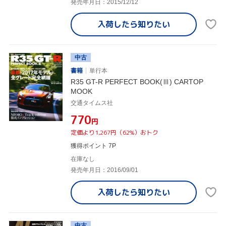
発売年月日：2015/12/12
入荷したら
知りたい
中古
書籍
単行本
R35 GT-R PERFECT BOOK(Ⅲ) CARTOP
MOOK
交通タイムス社
¥770
円
定価より1,267円（62%）おトク
獲得ポイント 7P
在庫なし
発売年月日：2016/09/01
入荷したら
知りたい
中古