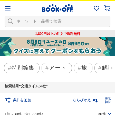
1,800円以上の注文で
送料無料
特別編集
アート
旅
解説
検索結果
交通タイムス社
条件を追加
ならびかえ
1件～30件（全1,773件）
30件