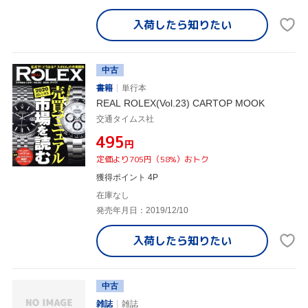
入荷したら
知りたい
中古
書籍
単行本
REAL ROLEX(Vol.23) CARTOP MOOK
交通タイムス社
¥495
円
定価より705円（58%）おトク
獲得ポイント 4P
在庫なし
発売年月日：2019/12/10
入荷したら
知りたい
中古
雑誌
雑誌