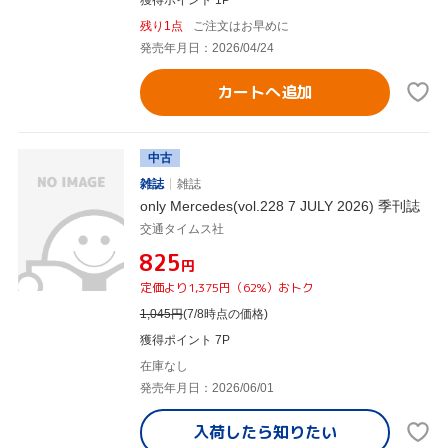
残り1点
ご注文はお早めに
発売年月日：2026/04/24
カートへ追加
中古
雑誌
雑誌
only Mercedes(vol.228 7 JULY 2026) 季刊誌
交通タイムス社
¥825
円
定価より1,375円（62%）おトク
1,045
円
(7/8時点の価格)
獲得ポイント 7P
在庫なし
発売年月日：2026/06/01
入荷したら
知りたい