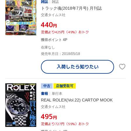
雑誌
雑誌
トラック魂(2018年7月号) 月刊誌
交通タイムス社
¥440
円
定価より425円（49%）おトク
獲得ポイント 4P
在庫なし
発売年月日：2018/05/18
入荷したら
知りたい
中古
店舗受取可
書籍
単行本
REAL ROLEX(Vol.22) CARTOP MOOK
交通タイムス社
¥495
円
定価より727円（59%）おトク