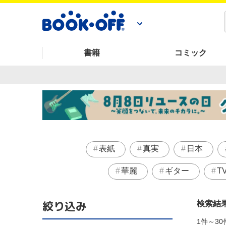
書籍
コミック
表紙
真実
日本
華麗
ギター
T
絞り込み
検索結
1件～30