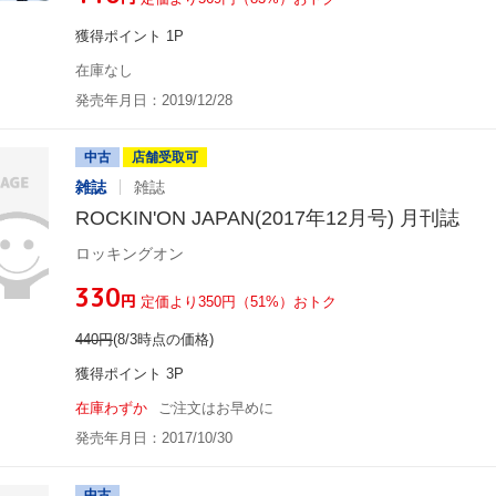
獲得ポイント 1P
在庫なし
発売年月日：2019/12/28
中古
店舗受取可
雑誌
雑誌
ROCKIN'ON JAPAN(2017年12月号) 月刊誌
ロッキングオン
¥330
円
定価より350円（51%）おトク
440
円
(8/3時点の価格)
獲得ポイント 3P
在庫わずか
ご注文はお早めに
発売年月日：2017/10/30
中古