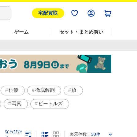
宅配買取
ゲーム
セット・まとめ買い
俳優
徹底解剖
旅
写真
ビートルズ
ならびか
表示件数：
30件