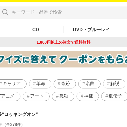
CD
DVD・ブルーレイ
1,800円以上の注文で
送料無料
キャリア
革命
奇跡
名曲
解説
Vアニメ
アート
孤独
神様
遺伝子
果
ロッキングオン
件（全378件）