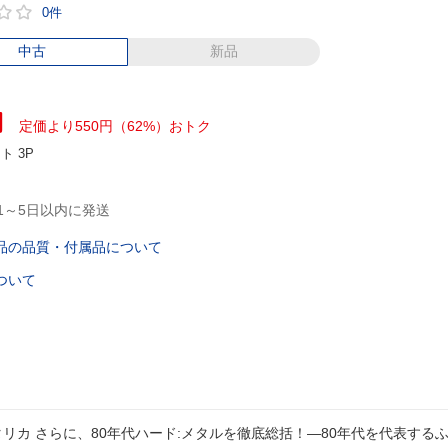
0件
中古
新品
円
定価より550円（62%）おトク
ント
3P
1～5日以内に発送
品の品質・付属品について
ついて
タリカ さらに、80年代ハード:メタルを徹底総括！―80年代を代表する