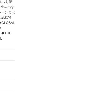
ルスを記
を生み出す
シーンとは
ル総括特
◆GLOBAL
/
E】◆THE
L