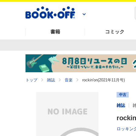
書籍
コミック
トップ
雑誌
音楽
rockin'on(2021年11月号)
中古
雑誌
rock
ロッキン