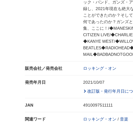
ック・バンド、ガンズ・ア
録し、2021年現在も絶
ことができたのか？そして
何であったのか？ガンズと
集、ここに！/◆MANESKIN/◆J
CITIZEN LIVE/◆CHARLI
◆KANYE WEST/◆WILLO
BEATLES◆RADIOHEAD◆
MAIL◆BADBADNOTGO
販売会社／発売会社
ロッキング・オン
発売年月日
2021/10/07
改訂版・発行年月日につ
JAN
4910097511111
関連ワード
ロッキング・オン
/
音楽