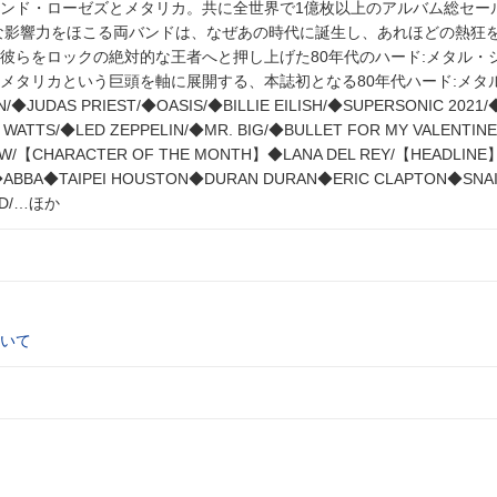
ンド・ローゼズとメタリカ。共に全世界で1億枚以上のアルバム総セー
大な影響力をほこる両バンドは、なぜあの時代に誕生し、あれほどの熱狂
彼らをロックの絶対的な王者へと押し上げた80年代のハード:メタル・
メタリカという巨頭を軸に展開する、本誌初となる80年代ハード:メタ
UDAS PRIEST/◆OASIS/◆BILLIE EILISH/◆SUPERSONIC 2021/
E WATTS/◆LED ZEPPELIN/◆MR. BIG/◆BULLET FOR MY VALENTINE
W/【CHARACTER OF THE MONTH】◆LANA DEL REY/【HEADLIN
ABBA◆TAIPEI HOUSTON◆DURAN DURAN◆ERIC CLAPTON◆SNAI
OD/…ほか
いて