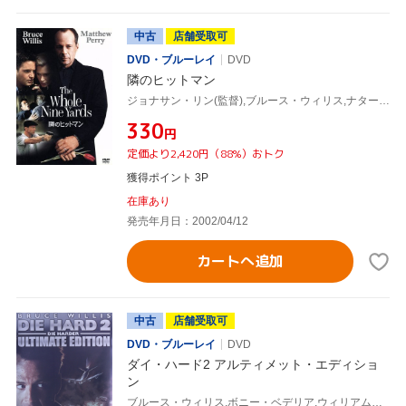
中古
店舗受取可
DVD・ブルーレイ
DVD
隣のヒットマン
ジョナサン・リン(監督),ブルース・ウィリス,ナターシャ・ヘンストリッジ,マシュー・ペリー,マイケル・クラーク・ダンカン,ケヴィン・ポラック,ロザンナ・アークエット,ミッチェル・カプナー(脚本)
¥330
円
定価より2,420円（88%）おトク
獲得ポイント 3P
在庫あり
発売年月日：2002/04/12
カートへ追加
中古
店舗受取可
DVD・ブルーレイ
DVD
ダイ・ハード2 アルティメット・エディショ
ン
ブルース・ウィリス,ボニー・ベデリア,ウィリアム・アザートン,レニー・ハーリン,ローレンス・ゴードン,ジョエル・シルヴァー,チャールズ・ゴードン,マイケル・カーメン