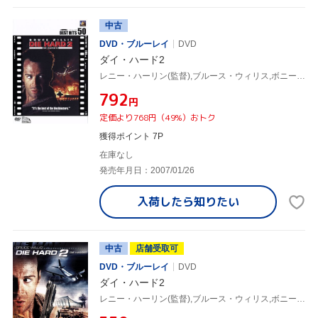
中古
DVD・ブルーレイ
DVD
ダイ・ハード2
レニー・ハーリン(監督),ブルース・ウィリス,ボニー・ベデリア
¥792
円
定価より768円（49%）おトク
獲得ポイント 7P
在庫なし
発売年月日：2007/01/26
入荷したら
知りたい
中古
店舗受取可
DVD・ブルーレイ
DVD
ダイ・ハード2
レニー・ハーリン(監督),ブルース・ウィリス,ボニー・ベデリア