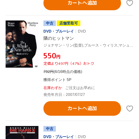
カートへ追加
中古
店舗受取可
DVD・ブルーレイ
DVD
隣のヒットマン
ジョナサン・リン(監督),ブルース・ウィリス,マシュー・ペリー
¥550
円
定価より497円（47%）おトク
792
円
(6/16時点の価格)
獲得ポイント 5P
在庫わずか
ご注文はお早めに
発売年月日：2007/07/27
カートへ追加
中古
DVD・ブルーレイ
DVD