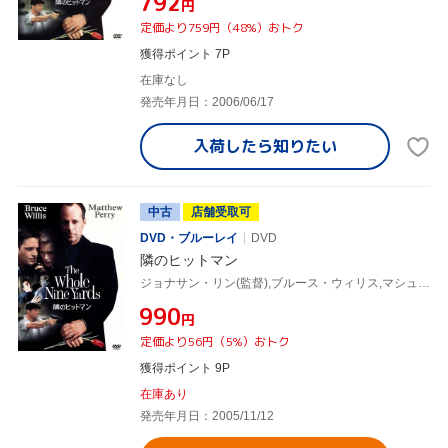
¥792
円
定価より759円（48%）おトク
獲得ポイント 7P
在庫なし
発売年月日：2006/06/17
入荷したら
知りたい
中古
店舗受取可
DVD・ブルーレイ
DVD
隣のヒットマン
ジョナサン・リン(監督),ブルース・ウィリス,マシュー・ペリー
¥990
円
定価より56円（5%）おトク
獲得ポイント 9P
在庫あり
発売年月日：2005/11/12