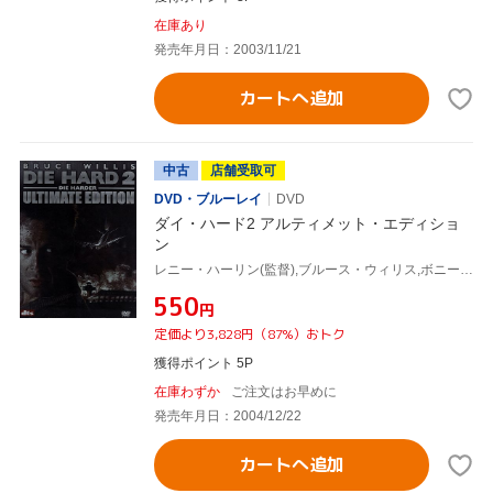
在庫あり
発売年月日：2003/11/21
カートへ追加
中古
店舗受取可
DVD・ブルーレイ
DVD
ダイ・ハード2 アルティメット・エディショ
ン
レニー・ハーリン(監督),ブルース・ウィリス,ボニー・ベデリア,ウィリアム・アザートン,ローレンス・ゴードン(制作),ジョエル・シルヴァー(制作),チャールズ・ゴードン(制作),マイケル・ケイメン(音楽)
¥550
円
定価より3,828円（87%）おトク
獲得ポイント 5P
在庫わずか
ご注文はお早めに
発売年月日：2004/12/22
カートへ追加