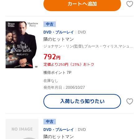
カートへ追加
中古
DVD・ブルーレイ
DVD
隣のヒットマン
ジョナサン・リン(監督),ブルース・ウィリス,マシュー・ペリー
¥792
円
定価より250円（23%）おトク
獲得ポイント 7P
在庫なし
発売年月日：2006/10/27
入荷したら
知りたい
中古
DVD・ブルーレイ
DVD
隣のヒットマン