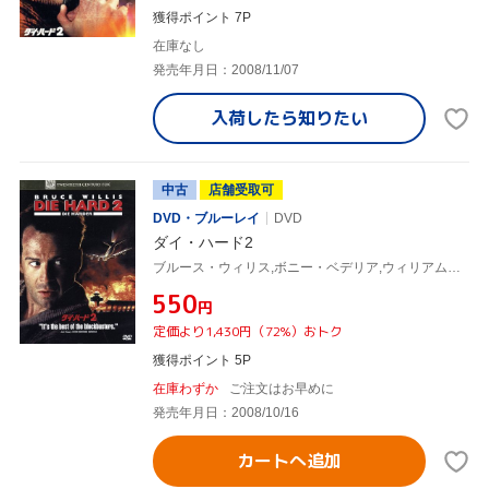
獲得ポイント 7P
在庫なし
発売年月日：2008/11/07
入荷したら
知りたい
中古
店舗受取可
DVD・ブルーレイ
DVD
ダイ・ハード2
ブルース・ウィリス,ボニー・ベデリア,ウィリアム・アザートン,レニー・ハーリン(監督),マイケル・カーメン(音楽)
¥550
円
定価より1,430円（72%）おトク
獲得ポイント 5P
在庫わずか
ご注文はお早めに
発売年月日：2008/10/16
カートへ追加