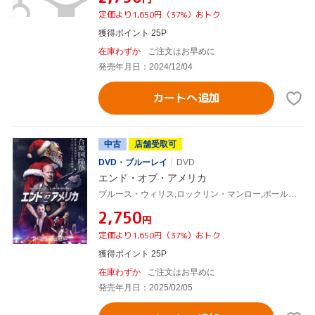
定価より1,650円（37%）おトク
獲得ポイント 25P
在庫わずか
ご注文はお早めに
発売年月日：2024/12/04
カートへ追加
中古
店舗受取可
DVD・ブルーレイ
DVD
エンド・オブ・アメリカ
ブルース・ウィリス,ロックリン・マンロー,ポール・ヨハンセン,ウィロー・シールズ,エドワード・ドレイク
¥2,750
円
定価より1,650円（37%）おトク
獲得ポイント 25P
在庫わずか
ご注文はお早めに
発売年月日：2025/02/05