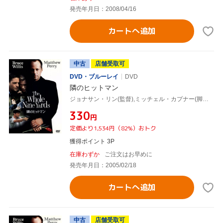
発売年月日：2008/04/16
カートへ追加
中古
店舗受取可
DVD・ブルーレイ
DVD
隣のヒットマン
ジョナサン・リン(監督),ミッチェル・カプナー(脚本),デイヴィッド・ウィリス(製作),ランディ・エデルマン(音楽),ブルース・ウィリス,マシュー・ペリー,マイケル・クラーク・ダンカン,ロザンナ・アークエット
¥330
円
定価より1,534円（82%）おトク
獲得ポイント 3P
在庫わずか
ご注文はお早めに
発売年月日：2005/02/18
カートへ追加
中古
店舗受取可