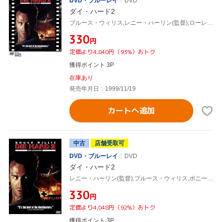
DVD・ブルーレイ
DVD
ダイ・ハード2
ブルース・ウィリス,レニー・ハーリン(監督),ローレンス・ゴードン(製作),ジョエル・シルヴァー(製作),チャールズ・ゴードン(製作),マイケル・ケイメン(音楽),ボニー・ベデリア,ウィリアム・アザートン
¥330
円
定価より4,840円（93%）おトク
獲得ポイント 3P
在庫あり
発売年月日：1999/11/19
カートへ追加
中古
店舗受取可
DVD・ブルーレイ
DVD
ダイ・ハード2
レニー・ハーリン(監督),ブルース・ウィリス,ボニー・ベデリア,ウィリアム・アザートン,ローレンス・ゴードン(制作),ジョエル・シルヴァー(制作),チャールズ・ゴードン(制作),マイケル・ケイメン(音楽)
¥330
円
定価より4,048円（92%）おトク
獲得ポイント 3P