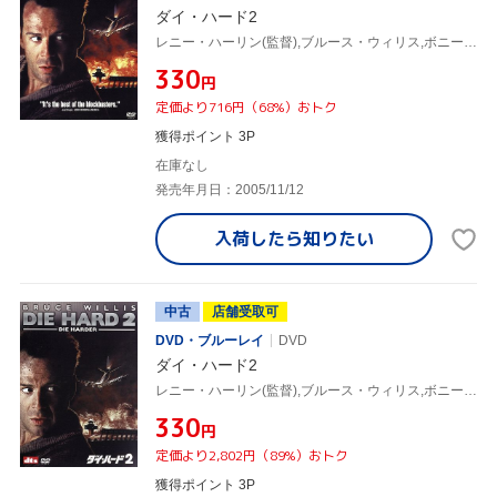
ダイ・ハード2
レニー・ハーリン(監督),ブルース・ウィリス,ボニー・ベデリア
¥330
円
定価より716円（68%）おトク
獲得ポイント 3P
在庫なし
発売年月日：2005/11/12
入荷したら
知りたい
中古
店舗受取可
DVD・ブルーレイ
DVD
ダイ・ハード2
レニー・ハーリン(監督),ブルース・ウィリス,ボニー・ベデリア
¥330
円
定価より2,802円（89%）おトク
獲得ポイント 3P