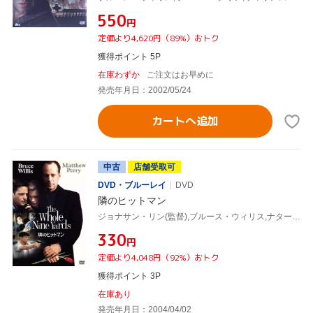
¥550
円
定価より4,620円（89%）おトク
獲得ポイント 5P
在庫わずか
ご注文はお早めに
発売年月日：2002/05/24
カートへ追加
中古
店舗受取可
DVD・ブルーレイ
DVD
隣のヒットマン
ジョナサン・リン(監督),ブルース・ウィリス,ナターシャ・ヘンストリッジ,マシュー・ペリー,マイケル・クラーク・ダンカン,ケヴィン・ポラック,ロザンナ・アークエット,ミッチェル・カプナー(脚本)
¥330
円
定価より4,048円（92%）おトク
獲得ポイント 3P
在庫あり
発売年月日：2004/04/02