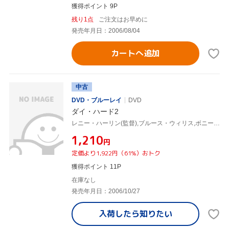
獲得ポイント 9P
残り1点
ご注文はお早めに
発売年月日：2006/08/04
カートへ追加
中古
DVD・ブルーレイ
DVD
ダイ・ハード2
レニー・ハーリン(監督),ブルース・ウィリス,ボニー・ベデリア
¥1,210
円
定価より1,922円（61%）おトク
獲得ポイント 11P
在庫なし
発売年月日：2006/10/27
入荷したら
知りたい