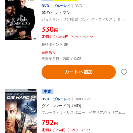
DVD・ブルーレイ
DVD
隣のヒットマン
ジョナサン・リン(監督),ブルース・ウィリス,ナターシャ・ヘンストリッジ,マシュー・ペリー,マイケル・クラーク・ダンカン,ケヴィン・ポラック,ロザンナ・アークエット,ミッチェル・カプナー(脚本)
¥330
円
定価より4,048円（92%）おトク
獲得ポイント 3P
在庫あり
発売年月日：2001/10/05
カートへ追加
中古
DVD・ブルーレイ
UMD DVD
ダイ・ハード2(UMD)
ブルース・ウィリス,ボニー・ベデリア,ウィリアム・アザートン,レニー・ハーリン(監督),マイケル・カーメン(音楽)
¥792
円
定価より234円（22%）おトク