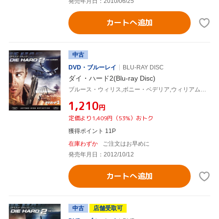
発売年月日：2010/06/25
カートへ追加
中古
DVD・ブルーレイ
BLU-RAY DISC
ダイ・ハード2(Blu-ray Disc)
ブルース・ウィリス,ボニー・ベデリア,ウィリアム・アザートン,レニー・ハーリン(監督),マイケル・カーメン(音楽)
¥1,210
円
定価より1,409円（53%）おトク
獲得ポイント 11P
在庫わずか
ご注文はお早めに
発売年月日：2012/10/12
カートへ追加
中古
店舗受取可