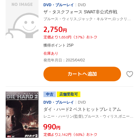
DVD・ブルーレイ
DVD
ザ・タスクフォース SWAT非公式作戦
ブルース・ウィリス,ジャック・キルマー,ロックリン・マンロー,ウィロー・シールズ,エドワード・ドレイク
¥2,750
円
定価より1,650円（37%）おトク
獲得ポイント 25P
在庫あり
発売年月日：2025/04/02
カートへ追加
中古
店舗受取可
DVD・ブルーレイ
DVD
ダイ・ハード2 ベストヒットプレミアム
レニー・ハーリン(監督),ブルース・ウィリス,ボニー・ベデリア
¥990
円
定価より2,142円（68%）おトク