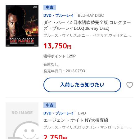
中古
DVD・ブルーレイ
BLU-RAY DISC
ダイ・ハード2 日本語吹替完全版 コレクター
ズ・ブルーレイBOX(Blu-ray Disc)
ブルース・ウィリス,ボニー・ベデリア,ウィリアム・アザートン,レニー・ハーリン(監督),マイケル・カーメン(音楽)
¥13,750
円
獲得ポイント 125P
在庫なし
発売年月日：2013/07/03
入荷したら
知りたい
中古
DVD・ブルーレイ
DVD
エージェント:ナイト NY大捜査線
ブルース・ウィリス,ロックリン・マンロー,ジミー・ジャン=ルイ,キーヤ・キング,エドワード・ドレイク
¥2,750
円