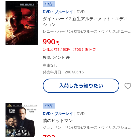
中古
DVD・ブルーレイ
DVD
ダイ・ハード2 新生アルティメット・エディ
ション
レニー・ハーリン(監督),ブルース・ウィリス,ボニー・ベデリア
¥990
円
定価より3,190円（76%）おトク
獲得ポイント 9P
在庫なし
発売年月日：2007/06/16
入荷したら
知りたい
中古
DVD・ブルーレイ
DVD
隣のヒットマン
ジョナサン・リン(監督),ブルース・ウィリス,マシュー・ペリー