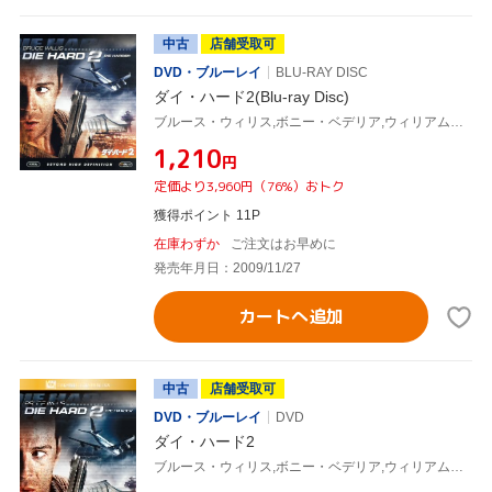
中古
店舗受取可
DVD・ブルーレイ
BLU-RAY DISC
ダイ・ハード2(Blu-ray Disc)
ブルース・ウィリス,ボニー・ベデリア,ウィリアム・アザートン,レニー・ハーリン(監督),マイケル・カーメン(音楽)
¥1,210
円
定価より3,960円（76%）おトク
獲得ポイント 11P
在庫わずか
ご注文はお早めに
発売年月日：2009/11/27
カートへ追加
中古
店舗受取可
DVD・ブルーレイ
DVD
ダイ・ハード2
ブルース・ウィリス,ボニー・ベデリア,ウィリアム・アザートン,レニー・ハーリン(監督),マイケル・カーメン(音楽)