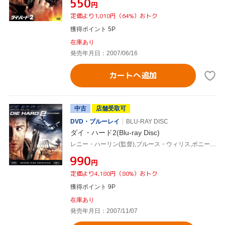
¥550
円
定価より1,010円（64%）おトク
獲得ポイント 5P
在庫あり
発売年月日：2007/06/16
カートへ追加
中古
店舗受取可
DVD・ブルーレイ
BLU-RAY DISC
ダイ・ハード2(Blu-ray Disc)
レニー・ハーリン(監督),ブルース・ウィリス,ボニー・ベデリア
¥990
円
定価より4,180円（80%）おトク
獲得ポイント 9P
在庫あり
発売年月日：2007/11/07