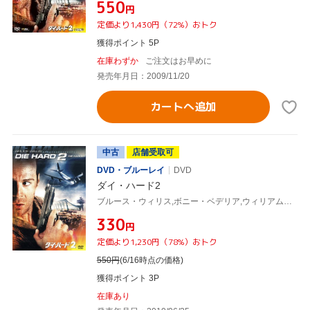
¥550
円
定価より1,430円（72%）おトク
獲得ポイント 5P
在庫わずか
ご注文はお早めに
発売年月日：2009/11/20
カートへ追加
中古
店舗受取可
DVD・ブルーレイ
DVD
ダイ・ハード2
ブルース・ウィリス,ボニー・ベデリア,ウィリアム・アザートン,レニー・ハーリン(監督),マイケル・カーメン(音楽)
¥330
円
定価より1,230円（78%）おトク
550
円
(6/16時点の価格)
獲得ポイント 3P
在庫あり