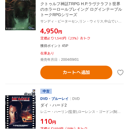
クトゥルフ神話TRPG H.P.ラヴクラフト世界
のホラーロールプレイング ログインテーブル
トークRPGシリーズ
サンディ・ピーターセン,リン・ウィリス,中山てい子,坂本雅之
¥4,950
円
定価より1,540円（23%）おトク
獲得ポイント 45P
在庫あり
発売年月日：2004/09/01
カートへ追加
中古
DVD・ブルーレイ
DVD
ダイ・ハード2
レニー・ハーリン(監督),ローレンス・ゴードン(制作),スティーヴン・E.デ・スーザ(脚本),マイケル・ケイメン(音楽),ブルース・ウィリス,ボニー・ベデリア,ウィリアム・サドラー,フレッド・ダルトン・トンプソン
¥110
円
定価より936円（89%）おトク