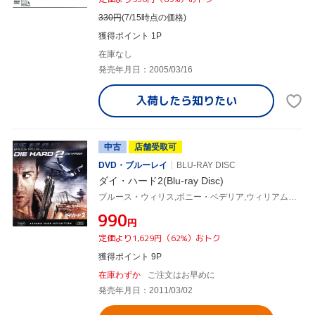
330
円
(7/15時点の価格)
獲得ポイント 1P
在庫なし
発売年月日：2005/03/16
入荷したら
知りたい
中古
店舗受取可
DVD・ブルーレイ
BLU-RAY DISC
ダイ・ハード2(Blu-ray Disc)
ブルース・ウィリス,ボニー・ベデリア,ウィリアム・アザートン,レニー・ハーリン(監督),マイケル・カーメン(音楽)
¥990
円
定価より1,629円（62%）おトク
獲得ポイント 9P
在庫わずか
ご注文はお早めに
発売年月日：2011/03/02