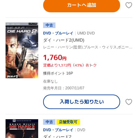
カートへ追加
中古
DVD・ブルーレイ
UMD DVD
ダイ・ハード2(UMD)
レニー・ハーリン(監督),ブルース・ウィリス,ボニー・ベデリア
¥1,760
円
定価より1,372円（43%）おトク
獲得ポイント 16P
在庫なし
発売年月日：2007/11/07
入荷したら
知りたい
中古
店舗受取可
DVD・ブルーレイ
DVD
ダイ・ハード2