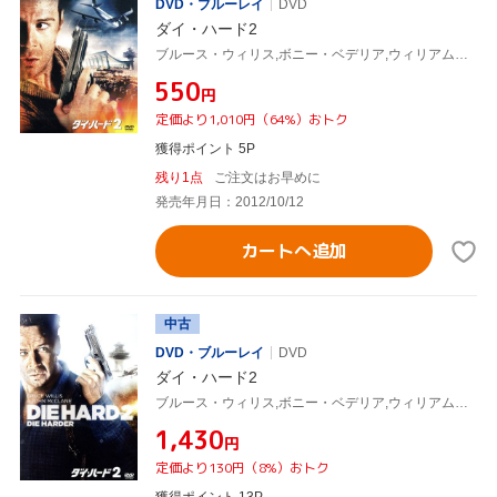
DVD・ブルーレイ
DVD
ダイ・ハード2
ブルース・ウィリス,ボニー・ベデリア,ウィリアム・アザートン,レニー・ハーリン(監督),マイケル・カーメン(音楽)
¥550
円
定価より1,010円（64%）おトク
獲得ポイント 5P
残り1点
ご注文はお早めに
発売年月日：2012/10/12
カートへ追加
中古
DVD・ブルーレイ
DVD
ダイ・ハード2
ブルース・ウィリス,ボニー・ベデリア,ウィリアム・アザートン,レニー・ハーリン(監督),マイケル・カーメン(音楽)
¥1,430
円
定価より130円（8%）おトク