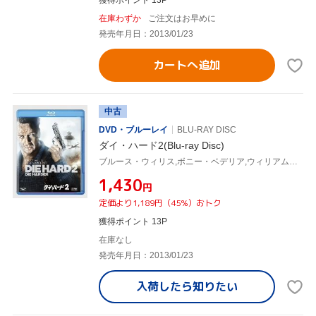
獲得ポイント 13P
在庫わずか
ご注文はお早めに
発売年月日：2013/01/23
カートへ追加
中古
DVD・ブルーレイ
BLU-RAY DISC
ダイ・ハード2(Blu-ray Disc)
ブルース・ウィリス,ボニー・ベデリア,ウィリアム・アザートン,レニー・ハーリン(監督),マイケル・カーメン(音楽)
¥1,430
円
定価より1,189円（45%）おトク
獲得ポイント 13P
在庫なし
発売年月日：2013/01/23
入荷したら
知りたい