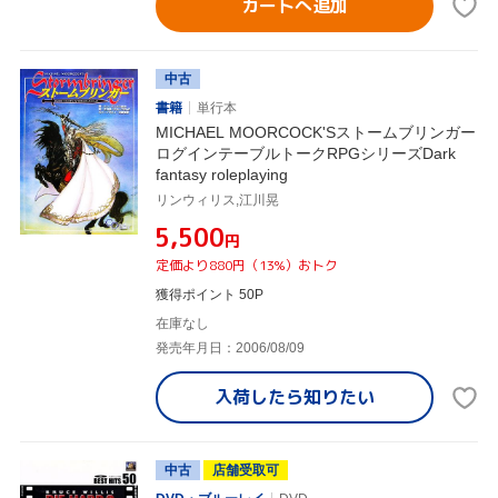
カートへ追加
中古
書籍
単行本
MICHAEL MOORCOCK'Sストームブリンガー
ログインテーブルトークRPGシリーズDark
fantasy roleplaying
リンウィリス,江川晃
¥5,500
円
定価より880円（13%）おトク
獲得ポイント 50P
在庫なし
発売年月日：2006/08/09
入荷したら
知りたい
中古
店舗受取可