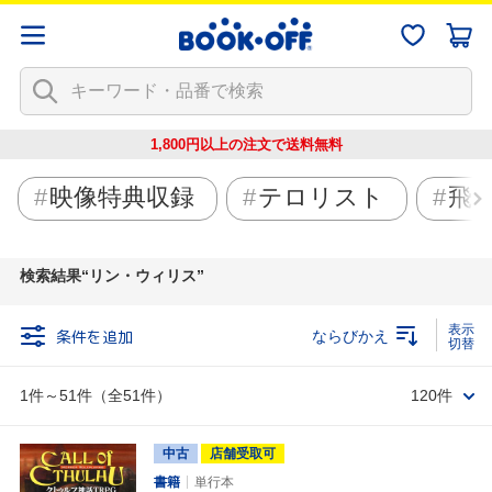
1,800円以上の注文で
送料無料
映像特典収録
テロリスト
飛
検索結果
リン・ウィリス
条件を追加
ならびかえ
1件～51件（全51件）
120件
中古
店舗受取可
書籍
単行本