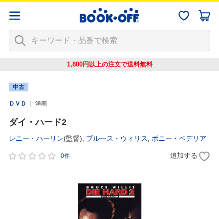
1,800円以上の注文で
送料無料
中古
ＤＶＤ
洋画
ダイ・ハード2
レニー・ハーリン
(監督),
ブルース・ウィリス
,
ボニー・ベデリア
追加する
0件