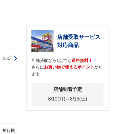
店舗受取サービス
対応商品
26店
店舗受取なら1点でも
送料無料！
さらに
お買い物で使えるポイント
がた
まる
店舗到着予定
8/10(月)～8/15(土)
、飛行機