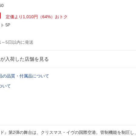
60
円
定価より1,010円（64%）おトク
ント
5P
1～5日以内に発送
品が入荷した店舗を見る
品の品質・付属品について
ついて
ド』第2弾の舞台は、クリスマス・イヴの国際空港。管制機能を制圧し