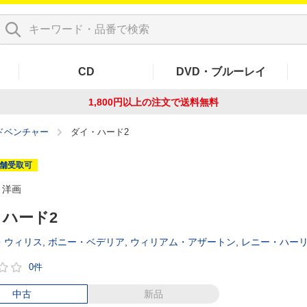
CD
DVD・ブルーレイ
1,800円以上の注文で
送料無料
ドベンチャー
ダイ・ハード2
舗受取可
洋画
ハード2
・ウィリス
,
ボニー・ベデリア
,
ウィリアム・アザートン
,
レニー・ハー
0件
中古
新品