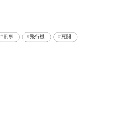
刑事
飛行機
死闘