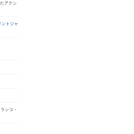
たアクシ
メントジャ
フランコ・