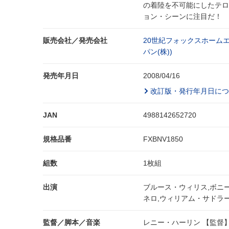
の着陸を不可能にしたテロ
ョン・シーンに注目だ！
販売会社／発売会社
20世紀フォックスホーム
パン(株))
発売年月日
2008/04/16
改訂版・発行年月日につ
JAN
4988142652720
規格品番
FXBNV1850
組数
1枚組
出演
ブルース・ウィリス,ボニ
ネロ,ウィリアム・サドラ
監督／脚本／音楽
レニー・ハーリン 【監督】