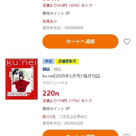
定価より550円（62%）おトク
獲得ポイント 3P
在庫あり
発売年月日：2020/06/03
カートへ追加
中古
店舗受取可
雑誌
雑誌
ku:nel(2025年1月号) 隔月刊誌
マガジンハウス
¥220
円
定価より779円（77%）おトク
獲得ポイント 2P
残り1点
ご注文はお早めに
発売年月日：2024/11/20