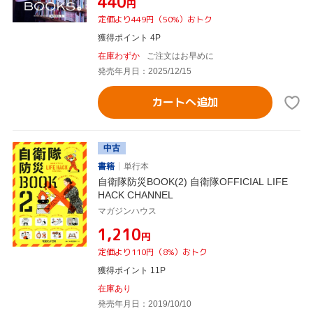
¥440
円
定価より449円（50%）おトク
獲得ポイント 4P
在庫わずか
ご注文はお早めに
発売年月日：2025/12/15
カートへ追加
中古
書籍
単行本
自衛隊防災BOOK(2) 自衛隊OFFICIAL LIFE
HACK CHANNEL
マガジンハウス
¥1,210
円
定価より110円（8%）おトク
獲得ポイント 11P
在庫あり
発売年月日：2019/10/10