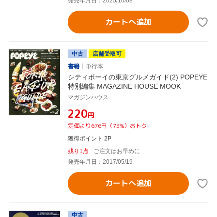
発売年月日：2025/10/08
カートへ追加
中古
店舗受取可
書籍
単行本
シティボーイの東京グルメガイド(2) POPEYE
特別編集 MAGAZINE HOUSE MOOK
マガジンハウス
¥220
円
定価より676円（75%）おトク
獲得ポイント 2P
残り1点
ご注文はお早めに
発売年月日：2017/05/19
カートへ追加
中古