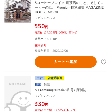
&コーヒーブレイク 喫茶店のこと、そしてコ
ーヒーの話。 Premium特別編集 MAGAZINE
HOUSE MOOK
マガジンハウス
¥550
円
定価より1,229円（69%）おトク
獲得ポイント 5P
在庫あり
発売年月日：2022/12/06
カートへ追加
中古
店舗受取可
雑誌
雑誌
& Premium(2025年8月号) 月刊誌
マガジンハウス
¥330
円
定価より630円（65%）おトク