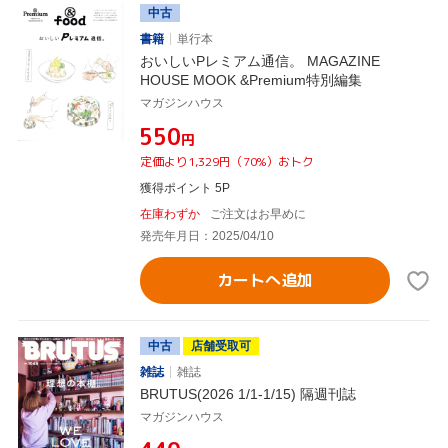
中古
書籍
単行本
おいしいPレミアム通信。 MAGAZINE
HOUSE MOOK &Premium特別編集
マガジンハウス
¥550
円
定価より1,329円（70%）おトク
獲得ポイント 5P
在庫わずか
ご注文はお早めに
発売年月日：2025/04/10
カートへ追加
中古
店舗受取可
雑誌
雑誌
BRUTUS(2026 1/1-1/15) 隔週刊誌
マガジンハウス