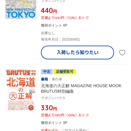
マガジンハウス
¥440
円
定価より440円（50%）おトク
獲得ポイント 4P
在庫なし
発売年月日：2025/04/01
入荷したら
知りたい
中古
店舗受取可
書籍
単行本
北海道の大正解 MAGAZINE HOUSE MOOK
BRUTUS特別編集
マガジンハウス
¥330
円
定価より660円（66%）おトク
獲得ポイント 3P
在庫わずか
ご注文はお早めに