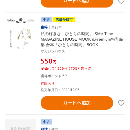
カートへ追加
中古
店舗受取可
書籍
単行本
私の好きな、ひとりの時間。 &Me Time
MAGAZINE HOUSE MOOK &Premium特別編
集 合本「ひとりの時間」BOOK
マガジンハウス
¥550
円
定価より1,329円（70%）おトク
獲得ポイント 5P
在庫あり
発売年月日：2023/12/05
カートへ追加
中古
雑誌
雑誌