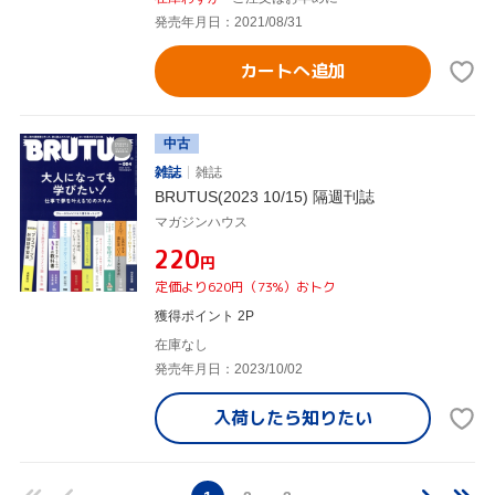
発売年月日：2021/08/31
カートへ追加
中古
雑誌
雑誌
BRUTUS(2023 10/15) 隔週刊誌
マガジンハウス
¥220
円
定価より620円（73%）おトク
獲得ポイント 2P
在庫なし
発売年月日：2023/10/02
入荷したら
知りたい