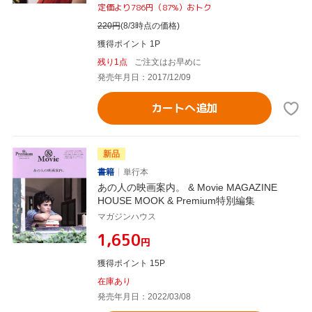
定価より786円（87%）おトク
220
円
(8/3時点の価格)
獲得ポイント 1P
残り1点
ご注文はお早めに
発売年月日：2017/12/09
カートへ追加
新品
書籍
単行本
あの人の映画案内。 & Movie MAGAZINE
HOUSE MOOK & Premium特別編集
マガジンハウス
¥1,650
円
獲得ポイント 15P
在庫あり
発売年月日：2022/03/08