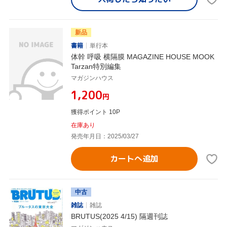
新品
書籍
単行本
体幹 呼吸 横隔膜 MAGAZINE HOUSE MOOK
Tarzan特別編集
マガジンハウス
¥1,200
円
獲得ポイント 10P
在庫あり
発売年月日：2025/03/27
カートへ追加
中古
雑誌
雑誌
BRUTUS(2025 4/15) 隔週刊誌