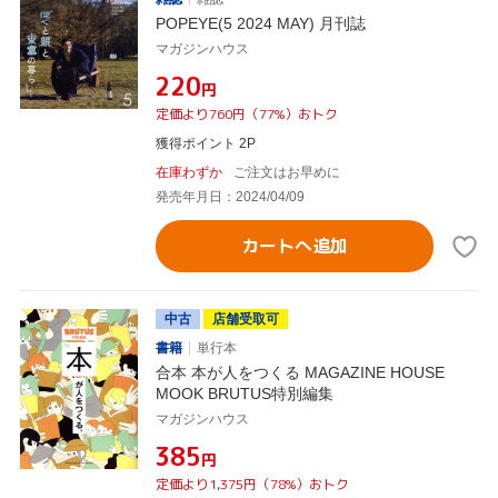
POPEYE(5 2024 MAY) 月刊誌
マガジンハウス
¥220
円
定価より760円（77%）おトク
獲得ポイント 2P
在庫わずか
ご注文はお早めに
発売年月日：2024/04/09
カートへ追加
中古
店舗受取可
書籍
単行本
合本 本が人をつくる MAGAZINE HOUSE
MOOK BRUTUS特別編集
マガジンハウス
¥385
円
定価より1,375円（78%）おトク