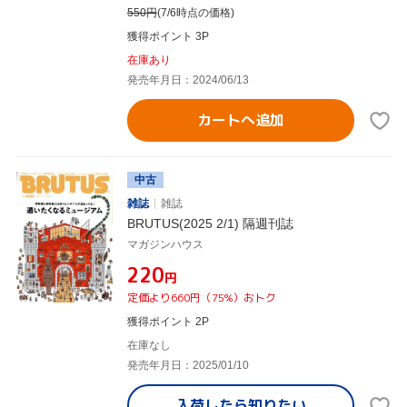
550
円
(7/6時点の価格)
獲得ポイント 3P
在庫あり
発売年月日：2024/06/13
カートへ追加
中古
雑誌
雑誌
BRUTUS(2025 2/1) 隔週刊誌
マガジンハウス
¥220
円
定価より660円（75%）おトク
獲得ポイント 2P
在庫なし
発売年月日：2025/01/10
入荷したら
知りたい