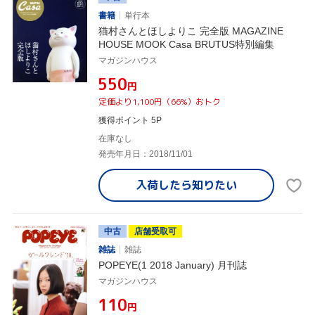
書籍
単行本
猫村さんとほしよりこ 完全版 MAGAZINE
HOUSE MOOK Casa BRUTUS特別編集
マガジンハウス
¥550
円
定価より1,100円（66%）おトク
獲得ポイント 5P
在庫なし
発売年月日：2018/11/01
入荷したら
知りたい
中古
店舗受取可
雑誌
雑誌
POPEYE(1 2018 January) 月刊誌
マガジンハウス
¥110
円