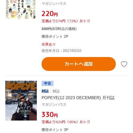
マガジンハウス
¥220
円
定価より574円（72%）おトク
330
円
(8/3時点の価格)
獲得ポイント 2P
在庫あり
発売年月日：2017/02/10
カートへ追加
中古
雑誌
雑誌
POPEYE(12 2023 DECEMBER) 月刊誌
マガジンハウス
¥330
円
定価より620円（65%）おトク
獲得ポイント 3P