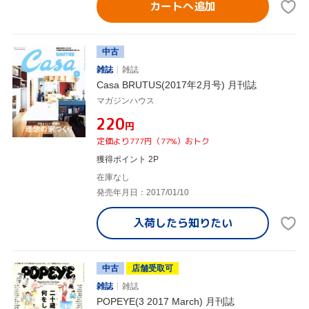
カートへ追加
中古
雑誌
雑誌
Casa BRUTUS(2017年2月号) 月刊誌
マガジンハウス
¥220
円
定価より777円（77%）おトク
獲得ポイント 2P
在庫なし
発売年月日：2017/01/10
入荷したら
知りたい
中古
店舗受取可
雑誌
雑誌
POPEYE(3 2017 March) 月刊誌