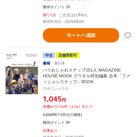
獲得ポイント 3P
残り1点
ご注文はお早めに
発売年月日：2025/06/20
カートへ追加
中古
店舗受取可
書籍
単行本
パリおしゃれスナップ251人 MAGAZINE
HOUSE MOOK クウネル特別編集 合本「ファ
ッションスナップ」BOOK
マガジンハウス
¥1,045
円
定価より734円（41%）おトク
1,210
円
(7/1時点の価格)
獲得ポイント 9P
在庫あり