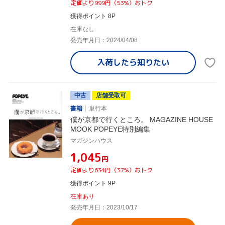
定価より999円（53%）おトク
獲得ポイント 8P
在庫なし
発売年月日：2024/04/08
入荷したら
知りたい
中古
店舗受取可
書籍
単行本
僕が京都で行くところ。 MAGAZINE HOUSE
MOOK POPEYE特別編集
マガジンハウス
¥1,045
円
定価より634円（37%）おトク
獲得ポイント 9P
在庫あり
発売年月日：2023/10/17