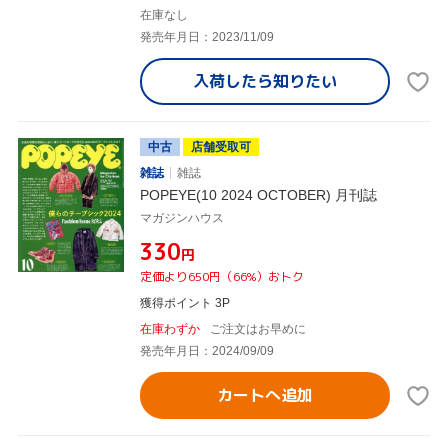
在庫なし
発売年月日：2023/11/09
入荷したら
知りたい
中古
店舗受取可
雑誌
雑誌
POPEYE(10 2024 OCTOBER) 月刊誌
マガジンハウス
¥330
円
定価より650円（66%）おトク
獲得ポイント 3P
在庫わずか
ご注文はお早めに
発売年月日：2024/09/09
カートへ追加