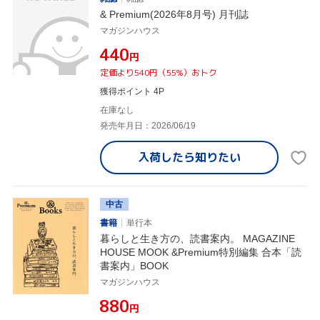
& Premium(2026年8月号) 月刊誌
マガジンハウス
¥440
円
定価より540円（55%）おトク
獲得ポイント 4P
在庫なし
発売年月日：2026/06/19
入荷したら
知りたい
中古
書籍
単行本
暮らしと生き方の、読書案内。 MAGAZINE
HOUSE MOOK &Premium特別編集 合本「読
書案内」BOOK
マガジンハウス
¥880
円