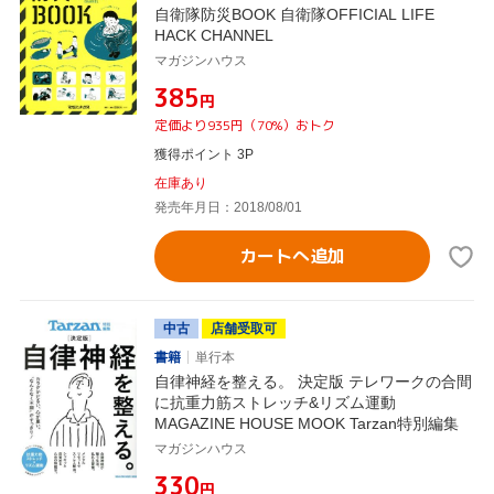
自衛隊防災BOOK 自衛隊OFFICIAL LIFE
HACK CHANNEL
マガジンハウス
¥385
円
定価より935円（70%）おトク
獲得ポイント 3P
在庫あり
発売年月日：2018/08/01
カートへ追加
中古
店舗受取可
書籍
単行本
自律神経を整える。 決定版 テレワークの合間
に抗重力筋ストレッチ&リズム運動
MAGAZINE HOUSE MOOK Tarzan特別編集
マガジンハウス
¥330
円