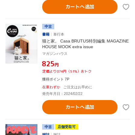
カートへ追加
中古
書籍
単行本
猫と家。 Casa BRUTUS特別編集 MAGAZINE
HOUSE MOOK extra issue
マガジンハウス
¥825
円
定価より874円（51%）おトク
獲得ポイント 7P
在庫わずか
ご注文はお早めに
発売年月日：2024/02/22
カートへ追加
中古
店舗受取可
雑誌
雑誌