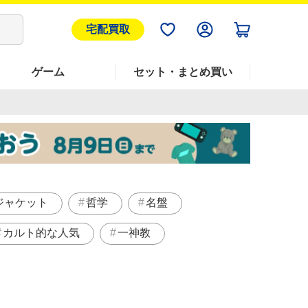
宅配買取
ゲーム
セット・まとめ買い
ジャケット
哲学
名盤
カルト的な人気
一神教