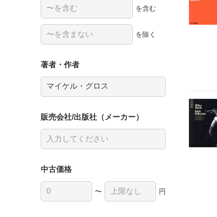
を含む
を除く
著者・作者
販売会社/出版社（メーカー）
中古価格
〜
円