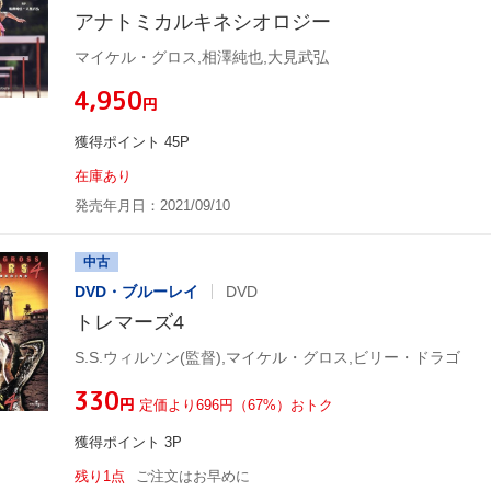
アナトミカルキネシオロジー
マイケル・グロス,相澤純也,大見武弘
¥4,950
円
獲得ポイント 45P
在庫あり
発売年月日：2021/09/10
中古
DVD・ブルーレイ
DVD
トレマーズ4
S.S.ウィルソン(監督),マイケル・グロス,ビリー・ドラゴ
¥330
円
定価より696円（67%）おトク
獲得ポイント 3P
残り1点
ご注文はお早めに