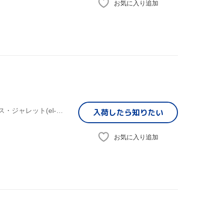
お気に入り追加
マイルス・デイヴィス(tp),スティーヴ・グロスマン(ss),キース・ジャレット(el-p),ジョン・マクラフリン(g),ピート・コージー(g),レジー・ルーカス(g),マイケル・ヘンダーソン(el-b),ビリー・コブハム(ds)
入荷したら
知りたい
お気に入り追加