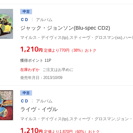
中古
ＣＤ
アルバム
ジャック・ジョンソン(Blu-spec CD2)
¥1,210
円
定価より770円（38%）おトク
獲得ポイント 11P
在庫わずか
ご注文はお早めに
発売年月日：2013/10/09
中古
ＣＤ
アルバム
ライヴ・イヴル
¥1,210
円
定価より1,870円（60%）おトク