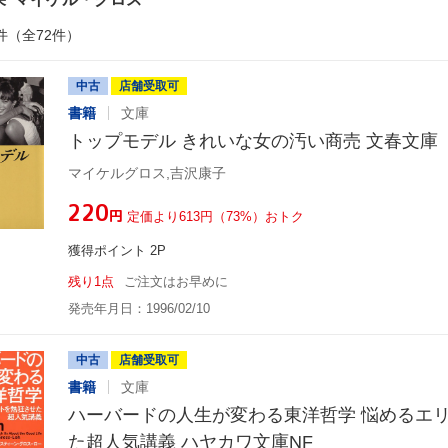
件（全72件）
中古
店舗受取可
書籍
文庫
トップモデル きれいな女の汚い商売 文春文庫
マイケルグロス,吉沢康子
¥220
円
定価より613円（73%）おトク
獲得ポイント 2P
残り1点
ご注文はお早めに
発売年月日：1996/02/10
中古
店舗受取可
書籍
文庫
ハーバードの人生が変わる東洋哲学 悩めるエ
た超人気講義 ハヤカワ文庫NF