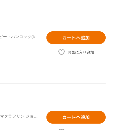
マイルス・デイヴィス(tp),スティーヴ・グロスマン(ss),ハービー・ハンコック(key),ジョン・マクラフリン(g),ベニー・モウピン(bcl),ソニー・シャーロック(g),マイケル・ヘンダーソン(b),デイヴ・ホランド(b)
カートへ追加
お気に入り追加
マイルス・デイヴィス(tp),スティーヴ・グロスマン,ジョン・マクラフリン,ジョー・ザヴィヌル,ハービー・ハンコック,キース・ジャレット,チック・コリア,マイケル・ヘンダーソン(el-b)
カートへ追加