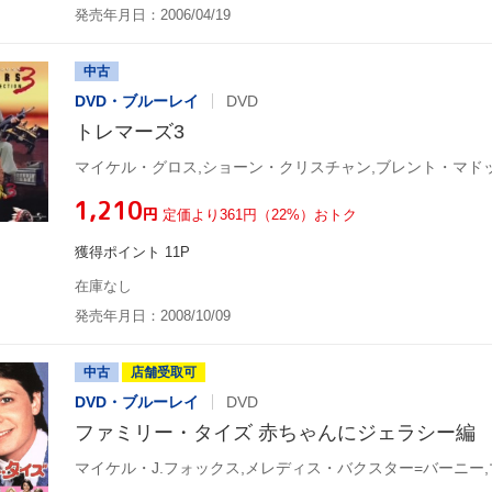
発売年月日：2006/04/19
中古
DVD・ブルーレイ
DVD
トレマーズ3
マイケル・グロス,ショーン・クリスチャン,ブレント・マドッ
¥1,210
円
定価より361円（22%）おトク
獲得ポイント 11P
在庫なし
発売年月日：2008/10/09
中古
店舗受取可
DVD・ブルーレイ
DVD
ファミリー・タイズ 赤ちゃんにジェラシー編
マイケル・J.フォックス,メレディス・バクスター=バーニー