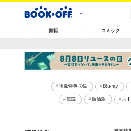
書籍
コミック
映像特典収録
Blu-ray
伝説
廉価版
ス
検索結