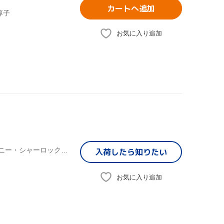
カートへ追加
淳子
お気に入り追加
マイルス・デイヴィス(tp),ジョン・マクラフリン(ギター),ソニー・シャーロック(g),スティーヴ・グロスマン(サックス),ハービー・ハンコック(キーボード),デイヴ・ホランド(ベース),マイケル・ヘンダーソン(ベース),ジャック・ディジョネット 他(ドラムス)
入荷したら
知りたい
お気に入り追加