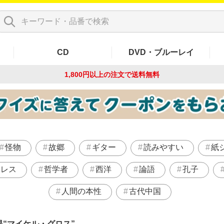
CD
DVD・ブルーレイ
1,800円以上の注文で
送料無料
怪物
故郷
ギター
読みやすい
紙
トレス
哲学者
西洋
論語
孔子
人間の本性
古代中国
果
マイケル・グロス