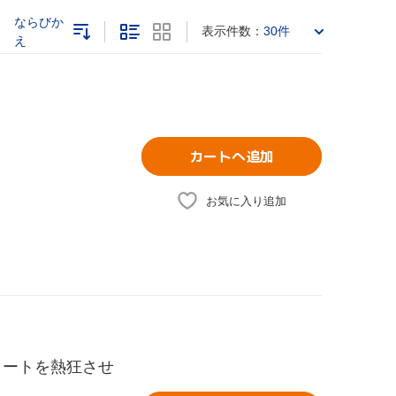
ならびか
表示件数：
30件
え
カートへ追加
お気に入り追加
リートを熱狂させ