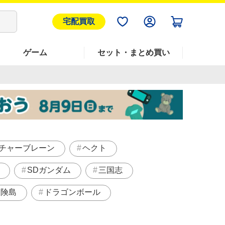
宅配買取
ゲーム
セット・まとめ買い
チャーブレーン
ヘクト
SDガンダム
三国志
冒険島
ドラゴンボール