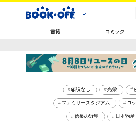
書籍
コミック
箱説なし
光栄
ファミリースタジアム
ロ
信長の野望
日本物産