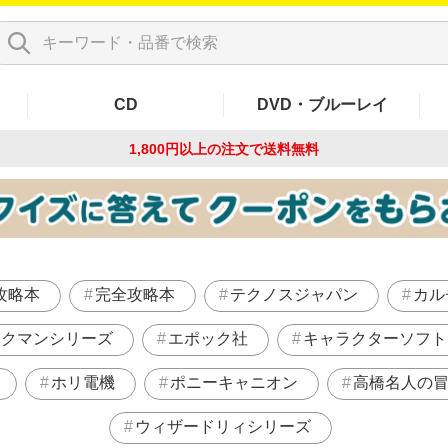
CD
DVD・ブルーレイ
1,800円以上の注文で
送料無料
攻略本
完全攻略本
テクノスジャパン
カル
ックマンシリーズ
エポック社
キャラクターソフト
ホリ電機
ポニーキャニオン
高橋名人の
ウィザードリィシリーズ