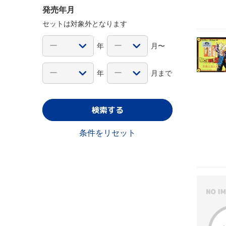
発売年月
セットは対象外となります
年
月〜
年
月まで
検索する
条件をリセット