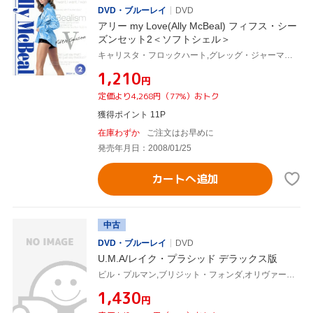
DVD・ブルーレイ
DVD
アリー my Love(Ally McBeal) フィフス・シー
ズンセット2＜ソフトシェル＞
キャリスタ・フロックハート,グレッグ・ジャーマン,ピーター・マクニコル,ジェーン・クラコフスキー,ポーシャ・デ・ロッシ,デヴィッド・E.ケリー(製作総指揮)
¥1,210
円
定価より4,268円（77%）おトク
獲得ポイント 11P
在庫わずか
ご注文はお早めに
発売年月日：2008/01/25
カートへ追加
中古
DVD・ブルーレイ
DVD
U.M.A/レイク・プラシッド デラックス版
ビル・プルマン,ブリジット・フォンダ,オリヴァー・プラット,スティーヴ・マイナー(監督),デヴィッド・E.ケリー(脚本),ジョン・オットマン(音楽)
¥1,430
円