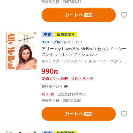
発売年月日：2007/09/21
カートへ追加
中古
店舗受取可
DVD・ブルーレイ
DVD
アリー my Love(Ally McBeal) セカンド・シー
ズンセット1＜ソフトシェル＞
キャリスタ・フロックハート,ギル・ベローズ,グレッグ・ジャーマン,コートニー・ソーン=スミス,ピーター・マクニコル,ジェーン・クラコフスキー,デヴィッド・E.ケリー(製作総指揮)
¥990
円
定価より4,488円（81%）おトク
獲得ポイント 9P
残り1点
ご注文はお早めに
発売年月日：2007/10/26
カートへ追加