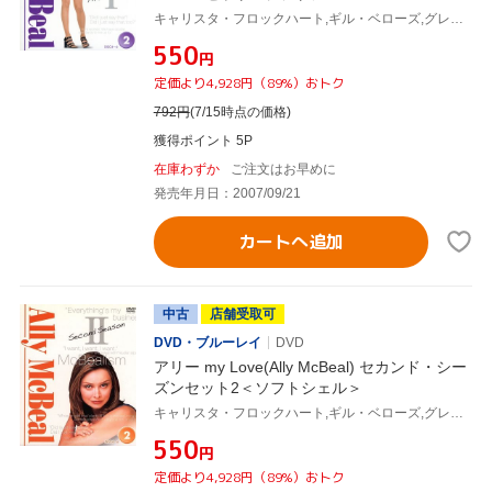
キャリスタ・フロックハート,ギル・ベローズ,グレッグ・ジャーマン,コートニー・ソーン=スミス,ピーター・マクニコル,ジェーン・クラコフスキー,デヴィッド・E.ケリー(製作総指揮)
¥550
円
定価より4,928円（89%）おトク
792
円
(7/15時点の価格)
獲得ポイント 5P
在庫わずか
ご注文はお早めに
発売年月日：2007/09/21
カートへ追加
中古
店舗受取可
DVD・ブルーレイ
DVD
アリー my Love(Ally McBeal) セカンド・シー
ズンセット2＜ソフトシェル＞
キャリスタ・フロックハート,ギル・ベローズ,グレッグ・ジャーマン,コートニー・ソーン=スミス,ピーター・マクニコル,ジェーン・クラコフスキー,デヴィッド・E.ケリー(製作総指揮)
¥550
円
定価より4,928円（89%）おトク