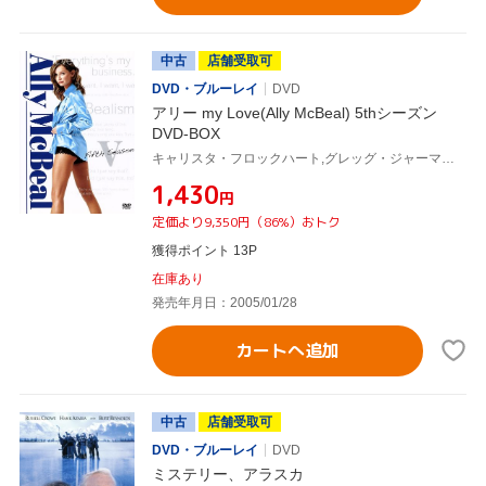
中古
店舗受取可
DVD・ブルーレイ
DVD
アリー my Love(Ally McBeal) 5thシーズン
DVD-BOX
キャリスタ・フロックハート,グレッグ・ジャーマン,ピーター・マクニコル,ジェーン・クラコフスキー,ルーシー・リュー,ポーシャ・デ・ロッシ,ジョン・ボン・ジョヴィ,デヴィッド・E.ケリー(製作総指揮)
¥1,430
円
定価より9,350円（86%）おトク
獲得ポイント 13P
在庫あり
発売年月日：2005/01/28
カートへ追加
中古
店舗受取可
DVD・ブルーレイ
DVD
ミステリー、アラスカ