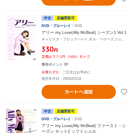
中古
店舗受取可
DVD・ブルーレイ
DVD
アリー my Love(Ally McBeal) シーズン1 Vol.1
キャリスタ・フロックハート,ギル・ベローズ,ジェーン・クラコフスキー,コートニー・ソーン=スミス,ピーター・マクニコル,グレッグ・ジャーマン,デヴィッド・E.ケリー(製作総指揮)
¥330
円
定価より712円（68%）おトク
獲得ポイント 3P
在庫わずか
ご注文はお早めに
発売年月日：2005/02/18
カートへ追加
中古
店舗受取可
DVD・ブルーレイ
DVD
アリー my Love(Ally McBeal) ファースト・シ
ーズン セット2 ソフトシェル