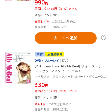
¥990
円
定価より4,488円（81%）おトク
獲得ポイント 9P
在庫わずか
ご注文はお早めに
発売年月日：2007/12/21
カートへ追加
中古
店舗受取可
DVD・ブルーレイ
DVD
アリー my Love(Ally McBeal) フォース・シー
ズンセット2＜ソフトシェル＞
キャリスタ・フロックハート,ロバート・ダウニーJr.,グレッグ・ジャーマン,ピーター・マクニコル,ジェーン・クラコフスキー,デヴィッド・E.ケリー(製作総指揮)
¥330
円
定価より5,148円（93%）おトク
獲得ポイント 3P
残り1点
ご注文はお早めに
発売年月日：2007/12/21