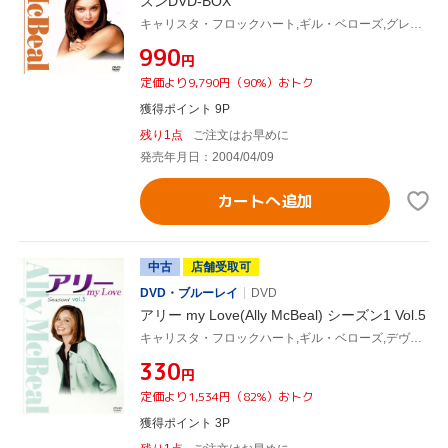
ズンDVD-BOX
キャリスタ・フロックハート,ギル・ベローズ,グレッグ・ジャーマン,コートニー・ソーン=スミス,ピーター・マクニコル,ジェーン・クラコフスキー,デヴィッド・E.ケリー(製作総指揮)
¥990
円
定価より9,790円（90%）おトク
獲得ポイント 9P
残り1点
ご注文はお早めに
発売年月日：2004/04/09
カートへ追加
中古
店舗受取可
DVD・ブルーレイ
DVD
アリー my Love(Ally McBeal) シーズン1 Vol.5
キャリスタ・フロックハート,ギル・ベローズ,デヴィッド・E.ケリー(製作総指揮)
¥330
円
定価より1,534円（82%）おトク
獲得ポイント 3P