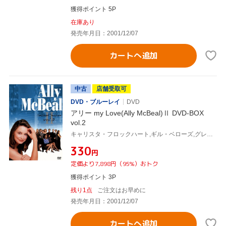
獲得ポイント 5P
在庫あり
発売年月日：2001/12/07
カートへ追加
中古
店舗受取可
DVD・ブルーレイ
DVD
アリー my Love(Ally McBeal)Ⅱ DVD-BOX
vol.2
キャリスタ・フロックハート,ギル・ベローズ,グレッグ・ジャーマン,コートニー・ソーン=スミス,ピーター・マクニコル,ジェーン・クラコフスキー,ルーシー・リュー,デヴィッド・E.ケリー(製作総指揮)
¥330
円
定価より7,898円（95%）おトク
獲得ポイント 3P
残り1点
ご注文はお早めに
発売年月日：2001/12/07
カートへ追加