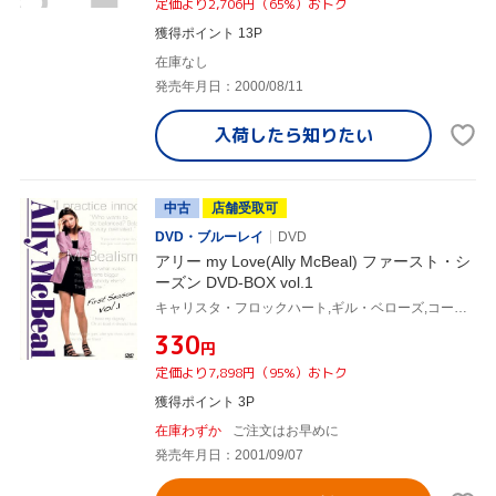
定価より2,706円（65%）おトク
獲得ポイント 13P
在庫なし
発売年月日：2000/08/11
入荷したら
知りたい
中古
店舗受取可
DVD・ブルーレイ
DVD
アリー my Love(Ally McBeal) ファースト・シ
ーズン DVD-BOX vol.1
キャリスタ・フロックハート,ギル・ベローズ,コートニー・ソーン=スミス,ピーター・マクニコル,グレッグ・ジャーマン,ジェーン・クラコフスキー,リサ・ニコル・カーソン,デヴィッド・E.ケリー(製作総指揮)
¥330
円
定価より7,898円（95%）おトク
獲得ポイント 3P
在庫わずか
ご注文はお早めに
発売年月日：2001/09/07