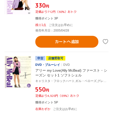
¥330
円
定価より712円（68%）おトク
獲得ポイント 3P
残り1点
ご注文はお早めに
発売年月日：2005/04/28
カートへ追加
中古
店舗受取可
DVD・ブルーレイ
DVD
アリー my Love(Ally McBeal) ファースト・シ
ーズン セット1 ソフトシェル
キャリスタ・フロックハート,ギル・ベローズ,グレッグ・ジャーマン,コートニー・ソーン=スミス,ピーター・マクニコル,ジェーン・クラコフスキー,デヴィッド・E.ケリー(製作総指揮)
¥550
円
定価より4,928円（89%）おトク
獲得ポイント 5P
在庫わずか
ご注文はお早めに