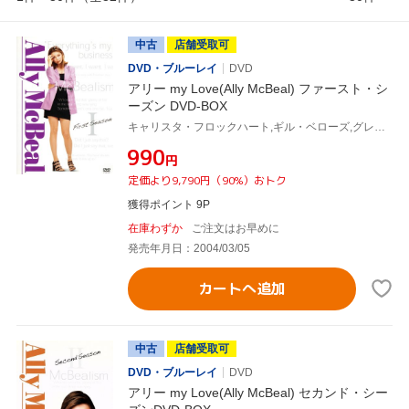
中古
店舗受取可
DVD・ブルーレイ
DVD
アリー my Love(Ally McBeal) ファースト・シ
ーズン DVD-BOX
キャリスタ・フロックハート,ギル・ベローズ,グレッグ・ジャーマン,コートニー・ソーン=スミス,ピーター・マクニコル,ジェーン・クラコフスキー,デヴィッド・E.ケリー(製作総指揮)
¥990
円
定価より9,790円（90%）おトク
獲得ポイント 9P
在庫わずか
ご注文はお早めに
発売年月日：2004/03/05
カートへ追加
中古
店舗受取可
DVD・ブルーレイ
DVD
アリー my Love(Ally McBeal) セカンド・シー