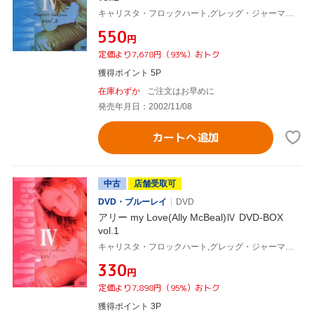
キャリスタ・フロックハート,グレッグ・ジャーマン,ピーター・マクニコル,ロバート・ダウニーJr.,デヴィッド・E.ケリー(製作総指揮)
¥550
円
定価より7,678円（93%）おトク
獲得ポイント 5P
在庫わずか
ご注文はお早めに
発売年月日：2002/11/08
カートへ追加
中古
店舗受取可
DVD・ブルーレイ
DVD
アリー my Love(Ally McBeal)Ⅳ DVD-BOX
vol.1
キャリスタ・フロックハート,グレッグ・ジャーマン,ピーター・マクニコル,ロバート・ダウニーJr.,デヴィッド・E.ケリー(製作総指揮)
¥330
円
定価より7,898円（95%）おトク
獲得ポイント 3P