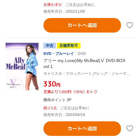
在庫わずか
ご注文はお早めに
発売年月日：2002/11/08
カートへ追加
中古
店舗受取可
DVD・ブルーレイ
DVD
アリー my Love(Ally McBeal)Ⅴ DVD-BOX
vol.1
キャリスタ・フロックハート,グレッグ・ジャーマン,ピーター・マクニコル,ロバート・ダウニーJr.,デヴィッド・E.ケリー(製作総指揮)
¥330
円
定価より7,898円（95%）おトク
獲得ポイント 3P
残り1点
ご注文はお早めに
発売年月日：2003/06/19
カートへ追加