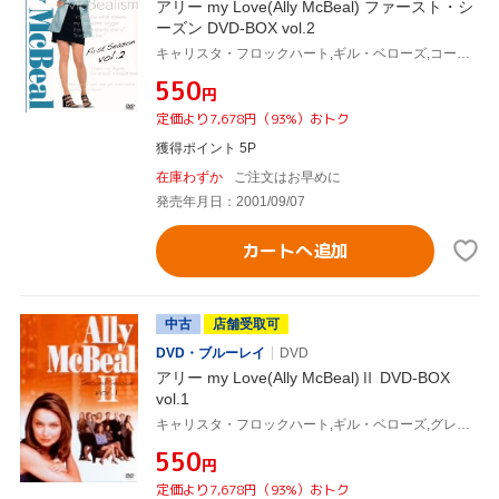
アリー my Love(Ally McBeal) ファースト・シ
ーズン DVD-BOX vol.2
キャリスタ・フロックハート,ギル・ベローズ,コートニー・ソーン=スミス,ピーター・マクニコル,グレッグ・ジャーマン,ジェーン・クラコフスキー,リサ・ニコル・カーソン,デヴィッド・E.ケリー(製作総指揮)
¥550
円
定価より7,678円（93%）おトク
獲得ポイント 5P
在庫わずか
ご注文はお早めに
発売年月日：2001/09/07
カートへ追加
中古
店舗受取可
DVD・ブルーレイ
DVD
アリー my Love(Ally McBeal)Ⅱ DVD-BOX
vol.1
キャリスタ・フロックハート,ギル・ベローズ,グレッグ・ジャーマン,コートニー・ソーン=スミス,ピーター・マクニコル,ジェーン・クラコフスキー,ルーシー・リュー,デヴィッド・E.ケリー(製作総指揮)
¥550
円
定価より7,678円（93%）おトク