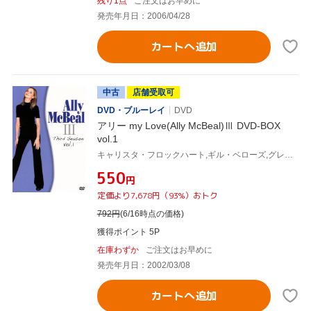
残り1点
ご注文はお早めに
発売年月日：2006/04/28
カートへ追加
中古
店舗受取可
DVD・ブルーレイ
DVD
アリー my Love(Ally McBeal)Ⅲ DVD-BOX
vol.1
キャリスタ・フロックハート,ギル・ベローズ,グレッグ・ジャーマン,コートニー・ソーン=スミス,リサ・ニコル・カーソン,デヴィッド・E.ケリー(製作総指揮)
¥550
円
定価より7,678円（93%）おトク
792
円
(6/16時点の価格)
獲得ポイント 5P
在庫わずか
ご注文はお早めに
発売年月日：2002/03/08
カートへ追加