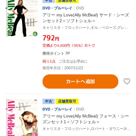
中古
店舗受取可
DVD・ブルーレイ
DVD
アリー my Love(Ally McBeal) サード・シーズ
ンセット2＜ソフトシェル＞
キャリスタ・フロックハート,ギル・ベローズ,グレッグ・ジャーマン,コートニー・ソーン=スミス,ピーター・マクニコル,ジェーン・クラコフスキー,デヴィッド・E.ケリー(製作総指揮)
¥792
円
定価より4,686円（85%）おトク
獲得ポイント 7P
残り1点
ご注文はお早めに
発売年月日：2007/11/22
カートへ追加
中古
店舗受取可
DVD・ブルーレイ
DVD
アリー my Love(Ally McBeal) フォース・シー
ズンセット1＜ソフトシェル＞
キャリスタ・フロックハート,ロバート・ダウニーJr.,グレッグ・ジャーマン,ピーター・マクニコル,ジェーン・クラコフスキー,デヴィッド・E.ケリー(製作総指揮)