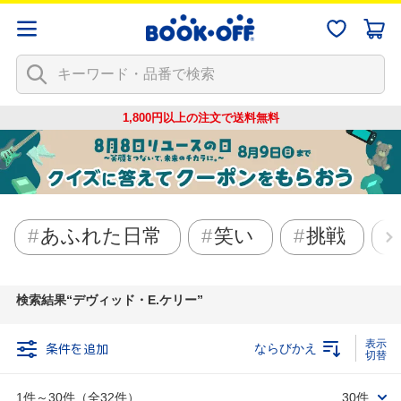
1,800円以上の注文で
送料無料
あふれた日常
笑い
挑戦
検索結果
デヴィッド・E.ケリー
条件を追加
ならびかえ
1件～30件（全32件）
30件