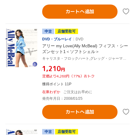
カートへ追加
中古
店舗受取可
DVD・ブルーレイ
DVD
アリー my Love(Ally McBeal) フィフス・シー
ズンセット1＜ソフトシェル＞
キャリスタ・フロックハート,グレッグ・ジャーマン,ピーター・マクニコル,ジェーン・クラコフスキー,ポーシャ・デ・ロッシ,デヴィッド・E.ケリー(製作総指揮)
¥1,210
円
定価より4,268円（77%）おトク
獲得ポイント 11P
在庫わずか
ご注文はお早めに
発売年月日：2008/01/25
カートへ追加
中古
店舗受取可