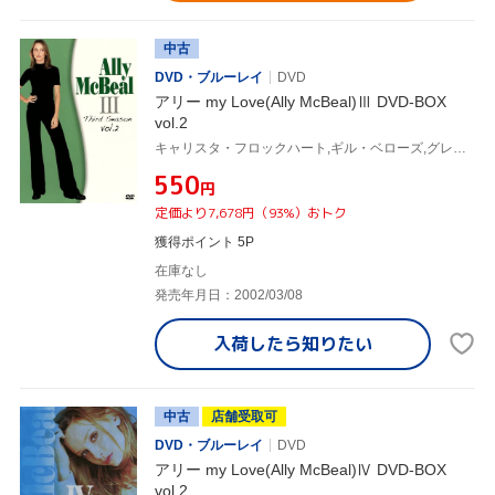
中古
DVD・ブルーレイ
DVD
アリー my Love(Ally McBeal)Ⅲ DVD-BOX
vol.2
キャリスタ・フロックハート,ギル・ベローズ,グレッグ・ジャーマン,コートニー・ソーン=スミス,リサ・ニコル・カーソン,デヴィッド・E.ケリー(製作総指揮)
¥550
円
定価より7,678円（93%）おトク
獲得ポイント 5P
在庫なし
発売年月日：2002/03/08
入荷したら
知りたい
中古
店舗受取可
DVD・ブルーレイ
DVD
アリー my Love(Ally McBeal)Ⅳ DVD-BOX
vol.2