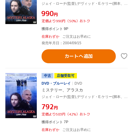
ジェイ・ローチ(監督),デヴィッド・E.ケリー(脚本、製作),ショーン・オバーン(脚本),ハワード・ボールドウィン(製作),ラッセル・クロウ,ハンク・アザリア,バート・レイノルズ,メアリー・マコーマック
¥990
円
定価より990円（50%）おトク
獲得ポイント 9P
在庫わずか
ご注文はお早めに
発売年月日：2004/09/15
カートへ追加
中古
店舗受取可
DVD・ブルーレイ
DVD
ミステリー、アラスカ
ジェイ・ローチ(監督),デヴィッド・E.ケリー(脚本、製作),ショーン・オバーン(脚本),ハワード・ボールドウィン(製作),ラッセル・クロウ,ハンク・アザリア,バート・レイノルズ,メアリー・マコーマック
¥792
円
定価より583円（42%）おトク
獲得ポイント 7P
在庫わずか
ご注文はお早めに