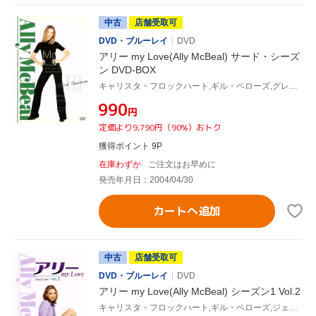
中古
店舗受取可
DVD・ブルーレイ
DVD
アリー my Love(Ally McBeal) サード・シーズ
ン DVD-BOX
キャリスタ・フロックハート,ギル・ベローズ,グレッグ・ジャーマン,コートニー・ソーン=スミス,リサ・ニコル・カーソン,デヴィッド・E.ケリー(製作総指揮、脚本)
¥990
円
定価より9,790円（90%）おトク
獲得ポイント 9P
在庫わずか
ご注文はお早めに
発売年月日：2004/04/30
カートへ追加
中古
店舗受取可
DVD・ブルーレイ
DVD
アリー my Love(Ally McBeal) シーズン1 Vol.2
キャリスタ・フロックハート,ギル・ベローズ,ジェーン・クラコフスキー,コートニー・ソーン=スミス,ピーター・マクニコル,グレッグ・ジャーマン,デヴィッド・E.ケリー(製作総指揮)