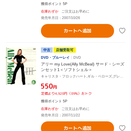
獲得ポイント 5P
在庫わずか
ご注文はお早めに
発売年月日：2007/10/26
カートへ追加
中古
店舗受取可
DVD・ブルーレイ
DVD
アリー my Love(Ally McBeal) サード・シーズ
ンセット1＜ソフトシェル＞
キャリスタ・フロックハート,ギル・ベローズ,グレッグ・ジャーマン,コートニー・ソーン=スミス,ピーター・マクニコル,ジェーン・クラコフスキー,デヴィッド・E.ケリー(製作総指揮)
¥550
円
定価より4,928円（89%）おトク
獲得ポイント 5P
在庫わずか
ご注文はお早めに
発売年月日：2007/11/22
カートへ追加