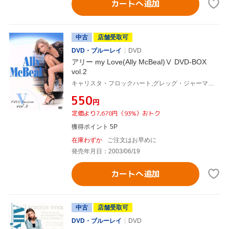
カートへ追加
中古
店舗受取可
DVD・ブルーレイ
DVD
アリー my Love(Ally McBeal)Ⅴ DVD-BOX
vol.2
キャリスタ・フロックハート,グレッグ・ジャーマン,ピーター・マクニコル,ロバート・ダウニーJr.,デヴィッド・E.ケリー(製作総指揮)
¥550
円
定価より7,678円（93%）おトク
獲得ポイント 5P
在庫わずか
ご注文はお早めに
発売年月日：2003/06/19
カートへ追加
中古
店舗受取可
DVD・ブルーレイ
DVD