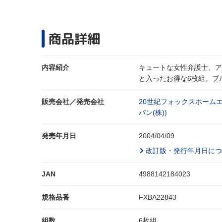
商品詳細
内容紹介
キュートな女性弁護士、ア
と入ったお得な6枚組。ブ
販売会社／発売会社
20世紀フォックスホーム
パン(株))
発売年月日
2004/04/09
改訂版・発行年月日につ
JAN
4988142184023
規格品番
FXBA22843
組数
6枚組