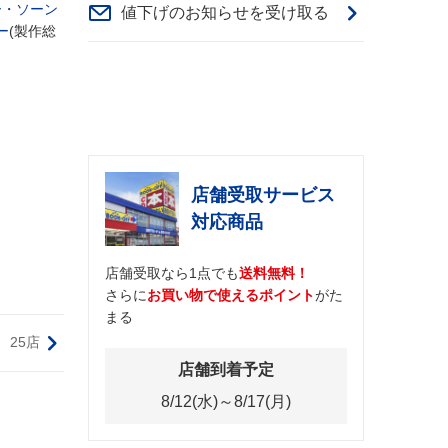
ー・ソーン
値下げのお知らせを受け取る
ー
(製作総
店舗受取サービス
対応商品
店舗受取なら1点でも
送料無料！
さらに
お買い物で使えるポイント
がた
まる
25店
店舗到着予定
8/12(水)～8/17(月)