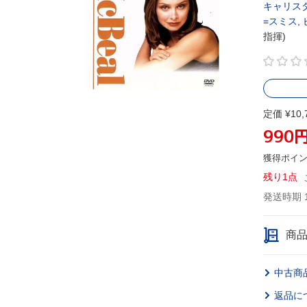
キャリス
=スミス
,
指揮)
定価 ¥10,
990
獲得ポイ
残り1点
発送時期 
商
中古商
返品に