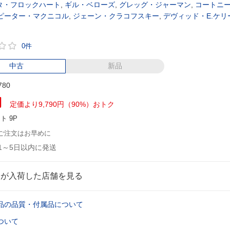
タ・フロックハート
,
ギル・ベローズ
,
グレッグ・ジャーマン
,
コートニ
ピーター・マクニコル
,
ジェーン・クラコフスキー
,
デヴィッド・E.ケリ
0件
中古
新品
780
円
定価より9,790円（90%）おトク
ント
9P
ご注文はお早めに
1～5日以内に発送
品が入荷した店舗を見る
品の品質・付属品について
ついて