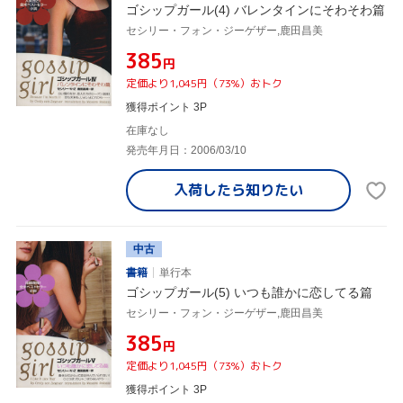
ゴシップガール(4) バレンタインにそわそわ篇
セシリー・フォン・ジーゲザー,鹿田昌美
¥385
円
定価より1,045円（73%）おトク
獲得ポイント 3P
在庫なし
発売年月日：2006/03/10
入荷したら
知りたい
中古
書籍
単行本
ゴシップガール(5) いつも誰かに恋してる篇
セシリー・フォン・ジーゲザー,鹿田昌美
¥385
円
定価より1,045円（73%）おトク
獲得ポイント 3P