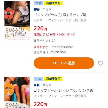
中古
店舗受取可
書籍
単行本
ゴシップガール(2) 恋するセレブ篇
セシリー・フォン・ジーゲザー,鹿田昌美
¥220
円
定価より1,210円（84%）おトク
獲得ポイント 2P
在庫わずか
ご注文はお早めに
発売年月日：2003/09/20
カートへ追加
中古
店舗受取可
書籍
単行本
ゴシップガール(3) セレブなバカンス篇
セシリー・フォン・ジーゲザー,鹿田昌美
¥220
円