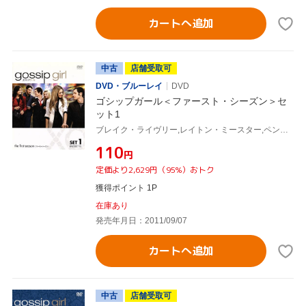
カートへ追加
中古
店舗受取可
DVD・ブルーレイ
DVD
ゴシップガール＜ファースト・シーズン＞セ
ット1
ブレイク・ライヴリー,レイトン・ミースター,ペン・バッジリー,セシリー・フォン・ジーゲザー(原作)
¥110
円
定価より2,629円（95%）おトク
獲得ポイント 1P
在庫あり
発売年月日：2011/09/07
カートへ追加
中古
店舗受取可