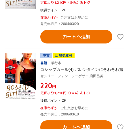
定価より1,210円（84%）おトク
獲得ポイント 2P
在庫わずか
ご注文はお早めに
発売年月日：2004/03/20
カートへ追加
中古
店舗受取可
書籍
単行本
ゴシップガール(4) バレンタインにそわそわ篇
セシリー・フォン・ジーゲザー,鹿田昌美
¥220
円
定価より1,210円（84%）おトク
獲得ポイント 2P
在庫わずか
ご注文はお早めに
発売年月日：2006/03/10
カートへ追加