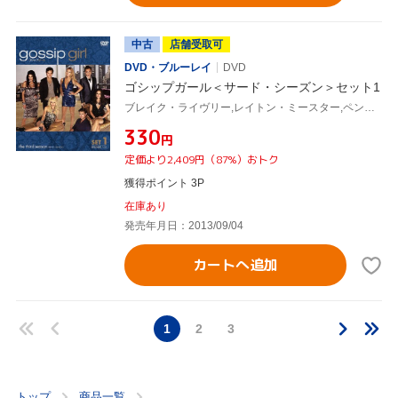
中古
店舗受取可
DVD・ブルーレイ
DVD
ゴシップガール＜サード・シーズン＞セット1
ブレイク・ライヴリー,レイトン・ミースター,ペン・バッジリー,セシリー・フォン・ジーゲザー(原作)
¥330
円
定価より2,409円（87%）おトク
獲得ポイント 3P
在庫あり
発売年月日：2013/09/04
カートへ追加
1
2
3
トップ
商品一覧