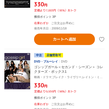
¥330
円
定価より7,883円（95%）おトク
獲得ポイント 3P
在庫わずか
ご注文はお早めに
発売年月日：2009/11/18
カートへ追加
中古
店舗受取可
DVD・ブルーレイ
DVD
ゴシップガール＜セカンド・シーズン＞ コレ
クターズ・ボックス1
映画・ドラマ,ブレイク・ライヴリー,レイトン・ミースター,ペン・バッジリー,セシリー・フォン・ジーゲザー(原作)
¥330
円
定価より9,936円（96%）おトク
獲得ポイント 3P
在庫わずか
ご注文はお早めに