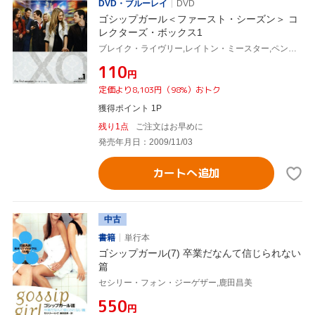
DVD・ブルーレイ
DVD
ゴシップガール＜ファースト・シーズン＞ コ
レクターズ・ボックス1
ブレイク・ライヴリー,レイトン・ミースター,ペン・バッジリー,セシリー・フォン・ジーゲザー(原作)
¥110
円
定価より8,103円（98%）おトク
獲得ポイント 1P
残り1点
ご注文はお早めに
発売年月日：2009/11/03
カートへ追加
中古
書籍
単行本
ゴシップガール(7) 卒業だなんて信じられない
篇
セシリー・フォン・ジーゲザー,鹿田昌美
¥550
円