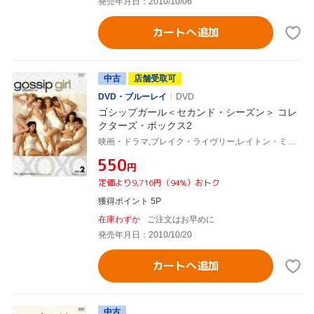
発売年月日：2010/10/06
カートへ追加
中古
店舗受取可
DVD・ブルーレイ
DVD
ゴシップガール＜セカンド・シーズン＞ コレ
クターズ・ボックス2
映画・ドラマ,ブレイク・ライヴリー,レイトン・ミースター,ペン・バッジリー,セシリー・フォン・ジーゲザー(原作)
¥550
円
定価より9,716円（94%）おトク
獲得ポイント 5P
在庫わずか
ご注文はお早めに
発売年月日：2010/10/20
カートへ追加
中古