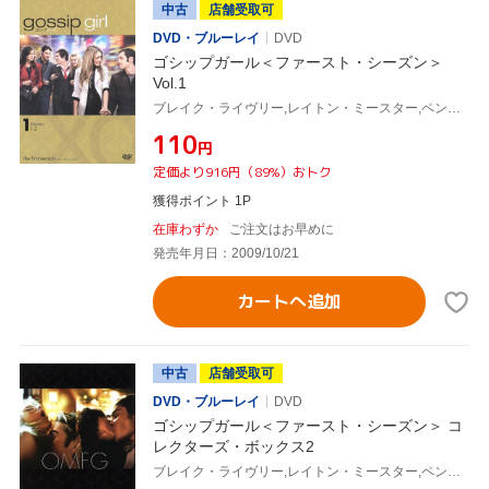
中古
店舗受取可
DVD・ブルーレイ
DVD
ゴシップガール＜ファースト・シーズン＞
Vol.1
ブレイク・ライヴリー,レイトン・ミースター,ペン・バッジリー,セシリー・フォン・ジーゲザー(原作)
¥110
円
定価より916円（89%）おトク
獲得ポイント 1P
在庫わずか
ご注文はお早めに
発売年月日：2009/10/21
カートへ追加
中古
店舗受取可
DVD・ブルーレイ
DVD
ゴシップガール＜ファースト・シーズン＞ コ
レクターズ・ボックス2
ブレイク・ライヴリー,レイトン・ミースター,ペン・バッジリー,セシリー・フォン・ジーゲザー(原作)