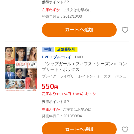
獲得ポイント 3P
在庫わずか
ご注文はお早めに
発売年月日：2012/10/03
カートへ追加
中古
店舗受取可
DVD・ブルーレイ
DVD
ゴシップガール＜フィフス・シーズン＞ コン
プリート・ボックス
ブレイク・ライヴリー,レイトン・ミースター,ペン・バッジリー,セシリー・フォン・ジーゲザー(原作)
¥550
円
定価より15,164円（96%）おトク
獲得ポイント 5P
在庫わずか
ご注文はお早めに
発売年月日：2013/09/04
カートへ追加