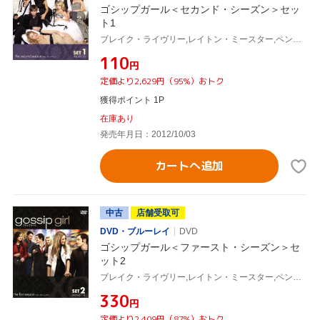
ゴシップガール＜セカンド・シーズン＞セッ
ト1
ブレイク・ライヴリー,レイトン・ミースター,ペン・バッジリー,セシリー・フォン・ジーゲザー(原作)
¥110
円
定価より2,629円（95%）おトク
獲得ポイント 1P
在庫あり
発売年月日：2012/10/03
カートへ追加
中古
店舗受取可
DVD・ブルーレイ
DVD
ゴシップガール＜ファースト・シーズン＞セ
ット2
ブレイク・ライヴリー,レイトン・ミースター,ペン・バッジリー,セシリー・フォン・ジーゲザー(原作)
¥330
円
定価より2,409円（87%）おトク