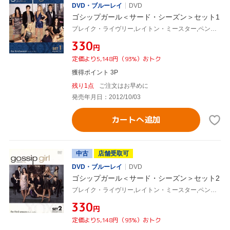
DVD・ブルーレイ
DVD
ゴシップガール＜サード・シーズン＞セット1
ブレイク・ライヴリー,レイトン・ミースター,ペン・バッジリー,セシリー・フォン・ジーゲザー(原作)
¥330
円
定価より5,148円（93%）おトク
獲得ポイント 3P
残り1点
ご注文はお早めに
発売年月日：2012/10/03
カートへ追加
中古
店舗受取可
DVD・ブルーレイ
DVD
ゴシップガール＜サード・シーズン＞セット2
ブレイク・ライヴリー,レイトン・ミースター,ペン・バッジリー,セシリー・フォン・ジーゲザー(原作)
¥330
円
定価より5,148円（93%）おトク