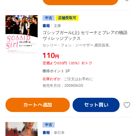
中古
店舗受取可
書籍
文庫
ゴシップガール(上) セリーナとブレアの物語
ヴィレッジブックス
セシリー・フォン・ジーゲザー,鹿田昌美,
¥110
円
定価より638円（85%）おトク
獲得ポイント 1P
在庫わずか
ご注文はお早めに
発売年月日：2009/06/20
カートへ追加
中古
書籍
単行本