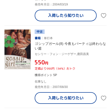
発売年月日：2004/03/19
入荷したら
知りたい
中古
書籍
単行本
ゴシップガール(8) 今夜もパーティは終わらな
い篇
セシリー・フォン・ジーゲザー,鹿田昌美
¥550
円
定価より990円（64%）おトク
獲得ポイント 5P
在庫なし
発売年月日：2007/08/30
入荷したら
知りたい