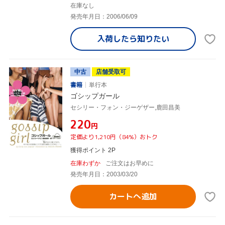
在庫なし
発売年月日：2006/06/09
入荷したら
知りたい
中古
店舗受取可
書籍
単行本
ゴシップガール
セシリー・フォン・ジーゲザー,鹿田昌美
¥220
円
定価より1,210円（84%）おトク
獲得ポイント 2P
在庫わずか
ご注文はお早めに
発売年月日：2003/03/20
カートへ追加