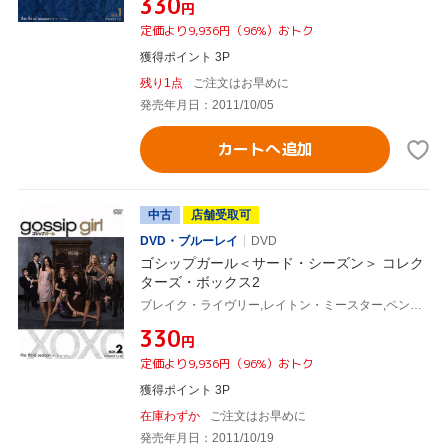
¥330
円
定価より9,936円（96%）おトク
獲得ポイント 3P
残り1点
ご注文はお早めに
発売年月日：2011/10/05
カートへ追加
中古
店舗受取可
DVD・ブルーレイ
DVD
ゴシップガール＜サード・シーズン＞ コレク
ターズ・ボックス2
ブレイク・ライヴリー,レイトン・ミースター,ペン・バッジリー,セシリー・フォン・ジーゲザー(原作)
¥330
円
定価より9,936円（96%）おトク
獲得ポイント 3P
在庫わずか
ご注文はお早めに
発売年月日：2011/10/19