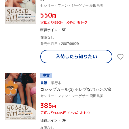
セシリー・フォン・ジーゲザー,鹿田昌美
¥550
円
定価より990円（64%）おトク
獲得ポイント 5P
在庫なし
発売年月日：2007/06/29
入荷したら
知りたい
中古
書籍
単行本
ゴシップガール(3) セレブなバカンス篇
セシリー・フォン・ジーゲザー,鹿田昌美
¥385
円
定価より1,045円（73%）おトク
獲得ポイント 3P
在庫なし