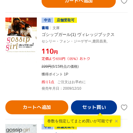
カートへ追加
中古
店舗受取可
書籍
文庫
ゴシップガール(1) ヴィレッジブックス
セシリー・フォン・ジーゲザー,鹿田昌美,
¥110
円
定価より638円（85%）おトク
220
円
(6/15時点の価格)
獲得ポイント 1P
残り1点
ご注文はお早めに
発売年月日：2009/12/10
カートへ追加
巻数を指定して
まとめ買いが可能です
中古
店舗受取可