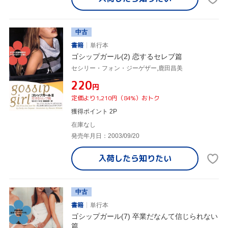
中古
書籍
単行本
ゴシップガール(2) 恋するセレブ篇
セシリー・フォン・ジーゲザー,鹿田昌美
¥220
円
定価より1,210円（84%）おトク
獲得ポイント 2P
在庫なし
発売年月日：2003/09/20
入荷したら
知りたい
中古
書籍
単行本
ゴシップガール(7) 卒業だなんて信じられない
篇