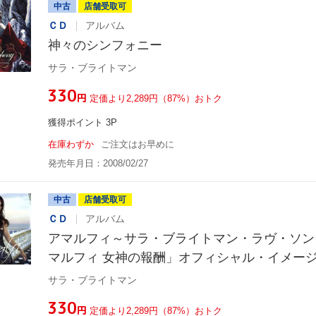
中古
店舗受取可
ＣＤ
アルバム
神々のシンフォニー
サラ・ブライトマン
¥330
円
定価より2,289円（87%）おトク
獲得ポイント 3P
在庫わずか
ご注文はお早めに
発売年月日：2008/02/27
中古
店舗受取可
ＣＤ
アルバム
アマルフィ～サラ・ブライトマン・ラヴ・ソン
マルフィ 女神の報酬」オフィシャル・イメー
サラ・ブライトマン
¥330
円
定価より2,289円（87%）おトク