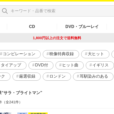
CD
DVD・ブルーレイ
1,800円以上の注文で
送料無料
コンピレーション
映像特典収録
大ヒット
タイアップ
DVD付
ヒット曲
イギリス
ーク
厳選収録
ロンドン
耳馴染みのある
果
サラ・ブライトマン
件（全241件）