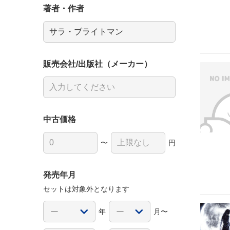
著者・作者
販売会社/出版社（メーカー）
中古価格
〜
円
発売年月
セットは対象外となります
年
月〜