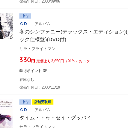
発売年月日：2000/09/06
中古
ＣＤ
アルバム
冬のシンフォニー(デラックス・エディション)(
ック仕様盤)(DVD付)
サラ・ブライトマン
¥330
円
定価より3,650円（91%）おトク
獲得ポイント 3P
在庫なし
発売年月日：2008/11/19
中古
店舗受取可
ＣＤ
アルバム
タイム・トゥ・セイ・グッバイ
サラ・ブライトマン