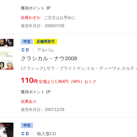
獲得ポイント 3P
在庫わずか
ご注文はお早めに
発売年月日：2009/07/08
中古
店舗受取可
ＣＤ
アルバム
クラシカル・ナウ2008
¥110
円
定価より1,964円（94%）おトク
獲得ポイント 1P
在庫あり
発売年月日：2007/12/29
中古
ＣＤ
輸入盤CD