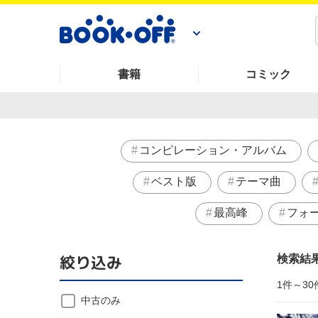
書籍
コミック
コンピレーション・アルバム
ベスト版
テーマ曲
最高峰
フォ
絞り込み
検索結
1件～30
中古のみ