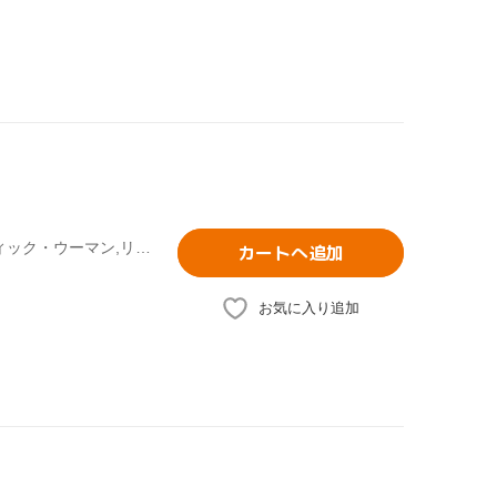
(クラシック),サラ・ブライトマン,イル・ディーヴォ,ケルティック・ウーマン,リベラ,マキシム(p),ヴァネッサ=メイ(vn),タスミン・リトル(vn)
カートへ追加
お気に入り追加