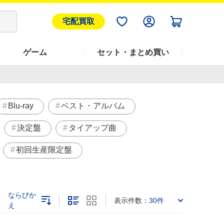
宅配買取
ゲーム
セット・まとめ買い
Blu-ray
ベスト・アルバム
決定盤
タイアップ曲
初回生産限定盤
ならびか
表示件数：
30件
え