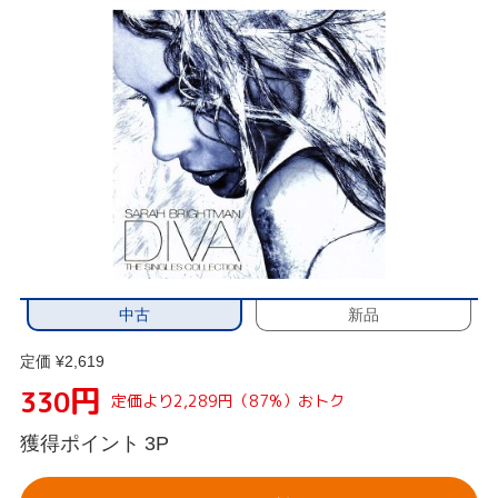
中古
新品
定価 ¥2,619
円
330
定価より2,289円（87%）おトク
獲得ポイント
3P