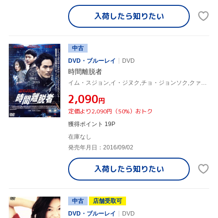
入荷したら
知りたい
中古
DVD・ブルーレイ
DVD
時間離脱者
イム・スジョン,イ・ジヌク,チョ・ジョンソク,クァク・ジェヨン(監督)
¥2,090
円
定価より2,090円（50%）おトク
獲得ポイント 19P
在庫なし
発売年月日：2016/09/02
入荷したら
知りたい
中古
店舗受取可
DVD・ブルーレイ
DVD