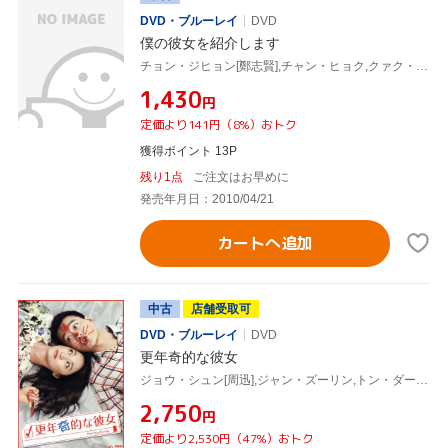
DVD・ブルーレイ
DVD
僕の彼女を紹介します
チョン・ジヒョン[鄭志賢],チャン・ヒョク,クァク・ジェヨン(監督、脚本)
¥1,430
円
定価より141円（8%）おトク
獲得ポイント 13P
残り1点
ご注文はお早めに
発売年月日：2010/04/21
カートへ追加
中古
店舗受取可
DVD・ブルーレイ
DVD
更年奇的な彼女
ジョウ・シュン[周迅],ジャン・ズーリン,トン・ダーウェイ,クァク・ジェヨン(監督)
¥2,750
円
定価より2,530円（47%）おトク