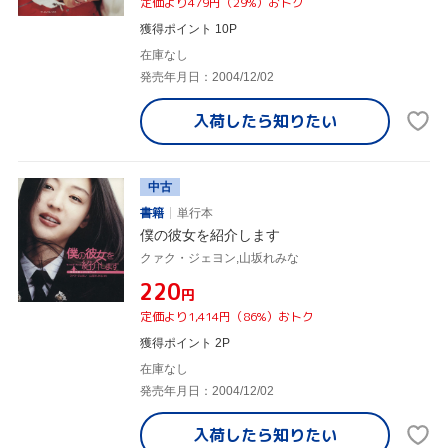
定価より479円（29%）おトク
獲得ポイント 10P
在庫なし
発売年月日：2004/12/02
入荷したら
知りたい
中古
書籍
単行本
僕の彼女を紹介します
クァク・ジェヨン,山坂れみな
¥220
円
定価より1,414円（86%）おトク
獲得ポイント 2P
在庫なし
発売年月日：2004/12/02
入荷したら
知りたい