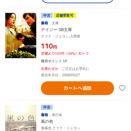
中古
店舗受取可
書籍
文庫
デイジー SB文庫
クァク・ジェヨン,入間眞
¥110
円
定価より583円（84%）おトク
獲得ポイント 1P
在庫わずか
ご注文はお早めに
発売年月日：2006/05/27
カートへ追加
中古
書籍
単行本
風の色
鬼塚忠,クァク・ジェヨン