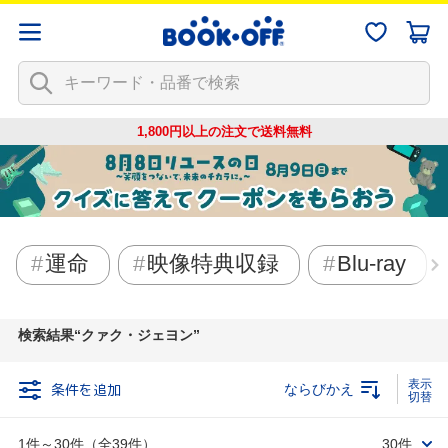
1,800円以上の注文で
送料無料
運命
映像特典収録
Blu-ray
検索結果
クァク・ジェヨン
条件を追加
ならびかえ
1件～30件（全39件）
30件