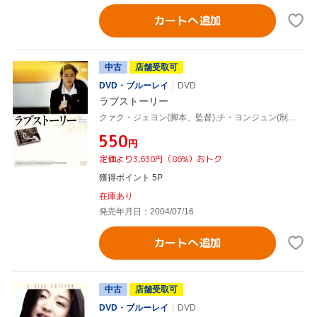
カートへ追加
中古
店舗受取可
DVD・ブルーレイ
DVD
ラブストーリー
クァク・ジェヨン(脚本、監督),チ・ヨンジュン(制作),チョ・ヨンウク(音楽),ソン・イェジン,チョ・スンウ,チョ・インソン,イ・ギウ,イ・サンイン
¥550
円
定価より3,630円（86%）おトク
獲得ポイント 5P
在庫あり
発売年月日：2004/07/16
カートへ追加
中古
店舗受取可
DVD・ブルーレイ
DVD