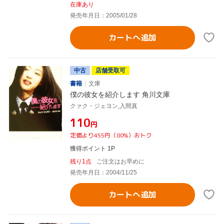
在庫あり
発売年月日：2005/01/28
カートへ追加
中古
店舗受取可
書籍
文庫
僕の彼女を紹介します 角川文庫
クァク・ジェヨン,入間真
¥110
円
定価より455円（80%）おトク
獲得ポイント 1P
残り1点
ご注文はお早めに
発売年月日：2004/11/25
カートへ追加