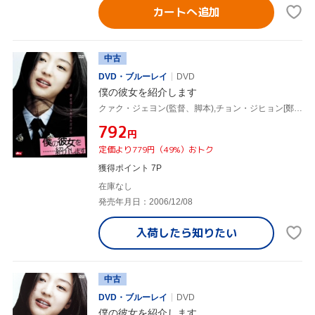
カートへ追加
中古
DVD・ブルーレイ
DVD
僕の彼女を紹介します
クァク・ジェヨン(監督、脚本),チョン・ジヒョン[鄭志賢],チャン・ヒョク
¥792
円
定価より779円（49%）おトク
獲得ポイント 7P
在庫なし
発売年月日：2006/12/08
入荷したら
知りたい
中古
DVD・ブルーレイ
DVD
僕の彼女を紹介します