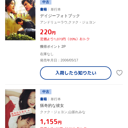
中古
書籍
単行本
デイジーフォトブック
アンドリューラウ,クァク・ジェヨン
¥220
円
定価より1,870円（89%）おトク
獲得ポイント 2P
在庫なし
発売年月日：2006/05/17
入荷したら
知りたい
中古
書籍
単行本
猟奇的な彼女
クァク・ジェヨン,山坂れみな
¥1,155
円