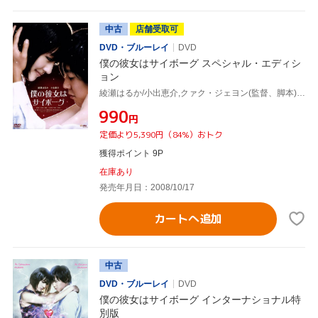
中古
店舗受取可
DVD・ブルーレイ
DVD
僕の彼女はサイボーグ スペシャル・エディシ
ョン
綾瀬はるか/小出恵介,クァク・ジェヨン(監督、脚本),大坪直樹(音楽)
¥990
円
定価より5,390円（84%）おトク
獲得ポイント 9P
在庫あり
発売年月日：2008/10/17
カートへ追加
中古
DVD・ブルーレイ
DVD
僕の彼女はサイボーグ インターナショナル特
別版