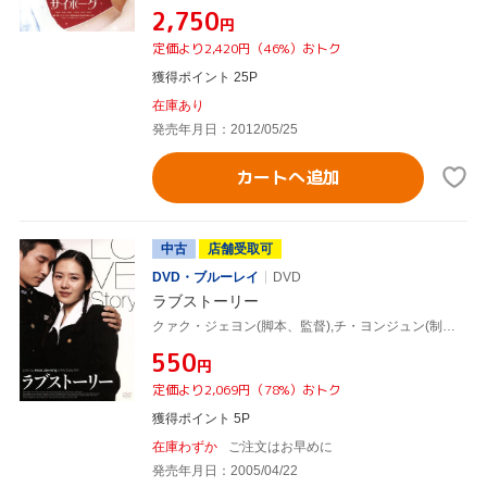
¥2,750
円
定価より2,420円（46%）おトク
獲得ポイント 25P
在庫あり
発売年月日：2012/05/25
カートへ追加
中古
店舗受取可
DVD・ブルーレイ
DVD
ラブストーリー
クァク・ジェヨン(脚本、監督),チ・ヨンジュン(制作),チョ・ヨンウク(音楽),ソン・イェジン,チョ・スンウ,チョ・インソン,イ・ギウ,イ・サンイン
¥550
円
定価より2,069円（78%）おトク
獲得ポイント 5P
在庫わずか
ご注文はお早めに
発売年月日：2005/04/22