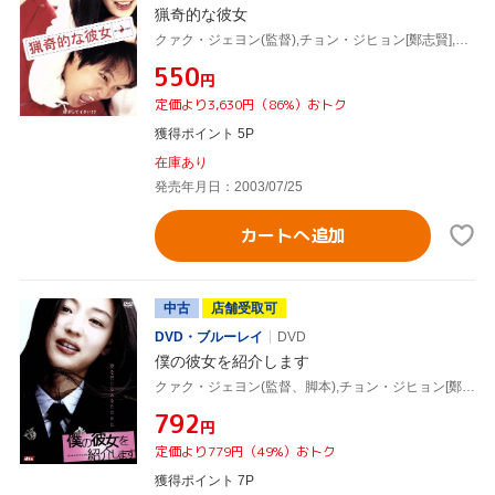
猟奇的な彼女
クァク・ジェヨン(監督),チョン・ジヒョン[鄭志賢],チャ・テヒョン
¥550
円
定価より3,630円（86%）おトク
獲得ポイント 5P
在庫あり
発売年月日：2003/07/25
カートへ追加
中古
店舗受取可
DVD・ブルーレイ
DVD
僕の彼女を紹介します
クァク・ジェヨン(監督、脚本),チョン・ジヒョン[鄭志賢],チャン・ヒョク
¥792
円
定価より779円（49%）おトク
獲得ポイント 7P