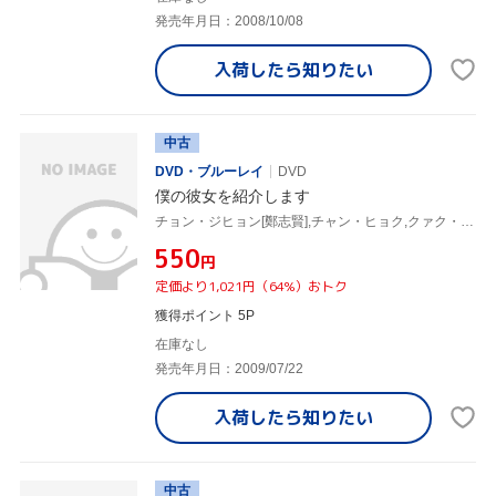
発売年月日：2008/10/08
入荷したら
知りたい
中古
DVD・ブルーレイ
DVD
僕の彼女を紹介します
チョン・ジヒョン[鄭志賢],チャン・ヒョク,クァク・ジェヨン(監督、脚本)
¥550
円
定価より1,021円（64%）おトク
獲得ポイント 5P
在庫なし
発売年月日：2009/07/22
入荷したら
知りたい
中古