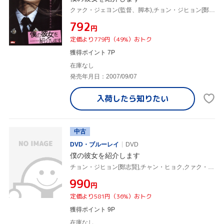
クァク・ジェヨン(監督、脚本),チョン・ジヒョン[鄭志賢],チャン・ヒョク
¥792
円
定価より779円（49%）おトク
獲得ポイント 7P
在庫なし
発売年月日：2007/09/07
入荷したら
知りたい
中古
DVD・ブルーレイ
DVD
僕の彼女を紹介します
チョン・ジヒョン[鄭志賢],チャン・ヒョク,クァク・ジェヨン(監督、脚本)
¥990
円
定価より581円（36%）おトク
獲得ポイント 9P
在庫なし