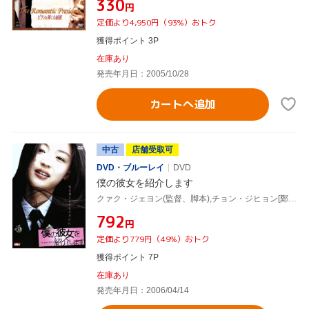
¥330
円
定価より4,950円（93%）おトク
獲得ポイント 3P
在庫あり
発売年月日：2005/10/28
カートへ追加
中古
店舗受取可
DVD・ブルーレイ
DVD
僕の彼女を紹介します
クァク・ジェヨン(監督、脚本),チョン・ジヒョン[鄭志賢],チャン・ヒョク
¥792
円
定価より779円（49%）おトク
獲得ポイント 7P
在庫あり
発売年月日：2006/04/14