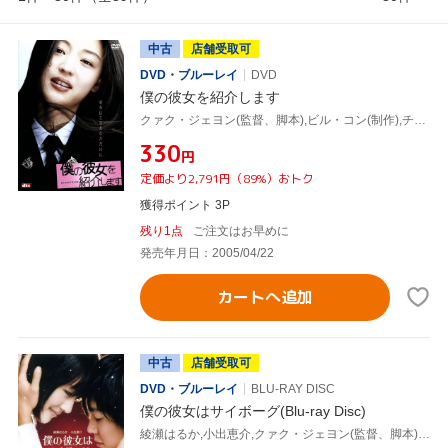
中古
店舗受取可
DVD・ブルーレイ
DVD
僕の彼女を紹介します
クァク・ジェヨン(監督、脚本),ビル・コン(制作),チョン・フンタク(制作),チョン・ジヒョン[鄭志賢],チャン・ヒョク,キム・テウク,チョン・ホビン,チャ・テヒョン
¥330
円
定価より2,791円（89%）おトク
獲得ポイント 3P
残り1点
ご注文はお早めに
発売年月日：2005/04/22
カートへ追加
中古
店舗受取可
DVD・ブルーレイ
BLU-RAY DISC
僕の彼女はサイボーグ(Blu-ray Disc)
綾瀬はるか,小出恵介,クァク・ジェヨン(監督、脚本),大坪直樹(音楽)