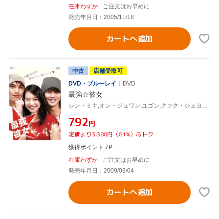
在庫わずか
ご注文はお早めに
発売年月日：2005/11/18
カートへ追加
中古
店舗受取可
DVD・ブルーレイ
DVD
最強☆彼女
シン・ミナ,オン・ジュワン,ユゴン,クァク・ジェヨン(監督、共同脚本)
¥792
円
定価より3,388円（81%）おトク
獲得ポイント 7P
在庫わずか
ご注文はお早めに
発売年月日：2009/03/04
カートへ追加