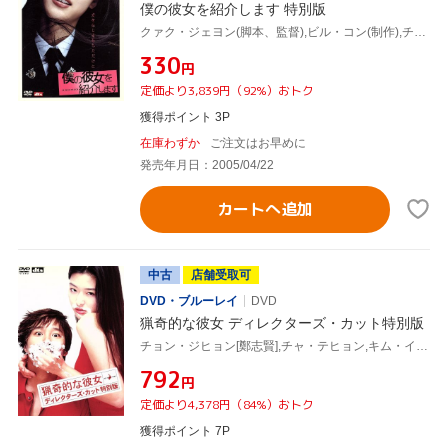
僕の彼女を紹介します 特別版
クァク・ジェヨン(脚本、監督),ビル・コン(制作),チョン・フンタク(制作),チョン・ジヒョン[鄭志賢],チャン・ヒョク,キム・テウク,チャン・ホビン,チャ・テヒョン
¥330
円
定価より3,839円（92%）おトク
獲得ポイント 3P
在庫わずか
ご注文はお早めに
発売年月日：2005/04/22
カートへ追加
中古
店舗受取可
DVD・ブルーレイ
DVD
猟奇的な彼女 ディレクターズ・カット特別版
チョン・ジヒョン[鄭志賢],チャ・テヒョン,キム・インムン,クァク・ジェヨン(監督),キム・ヒョンソク(音楽),,
¥792
円
定価より4,378円（84%）おトク
獲得ポイント 7P