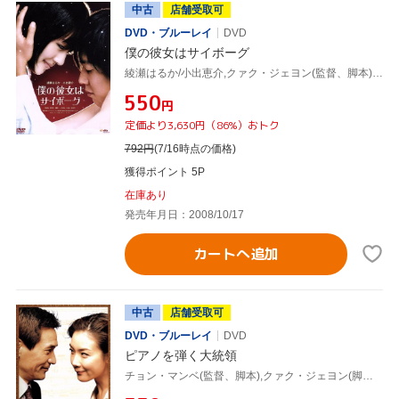
中古
店舗受取可
DVD・ブルーレイ
DVD
僕の彼女はサイボーグ
綾瀬はるか/小出恵介,クァク・ジェヨン(監督、脚本),大坪直樹(音楽)
¥550
円
定価より3,630円（86%）おトク
792
円
(7/16時点の価格)
獲得ポイント 5P
在庫あり
発売年月日：2008/10/17
カートへ追加
中古
店舗受取可
DVD・ブルーレイ
DVD
ピアノを弾く大統領
チョン・マンベ(監督、脚本),クァク・ジェヨン(脚色),チェ・ジウ,アン・ソンギ[安聖基]