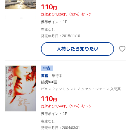
¥110
円
定価より1,650円（93%）おトク
獲得ポイント 1P
在庫なし
発売年月日：2015/11/10
入荷したら
知りたい
中古
書籍
単行本
純愛中毒
ピョンウォンミ,ソンミノ,クァク・ジェヨン,入間真
¥110
円
定価より1,540円（93%）おトク
獲得ポイント 1P
在庫なし
発売年月日：2004/03/31