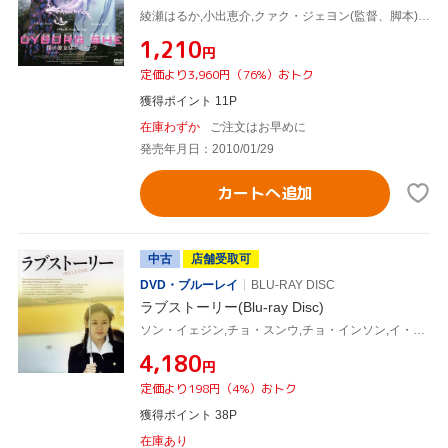
綾瀬はるか,小出恵介,クァク・ジェヨン(監督、脚本),大坪直樹(音楽)
¥1,210
円
定価より3,960円（76%）おトク
獲得ポイント 11P
在庫わずか
ご注文はお早めに
発売年月日：2010/01/29
カートへ追加
中古
店舗受取可
DVD・ブルーレイ
BLU-RAY DISC
ラブストーリー(Blu-ray Disc)
ソン・イェジン,チョ・スンウ,チョ・インソン,イ・ギウ,クァク・ジェヨン(監督、脚本),チョ・ヨンウク(音楽)
¥4,180
円
定価より198円（4%）おトク
獲得ポイント 38P
在庫あり