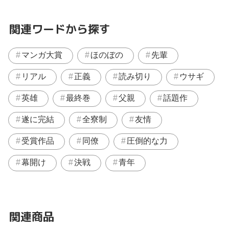
関連ワードから探す
マンガ大賞
ほのぼの
先輩
リアル
正義
読み切り
ウサギ
英雄
最終巻
父親
話題作
遂に完結
全寮制
友情
受賞作品
同僚
圧倒的な力
幕開け
決戦
青年
関連商品