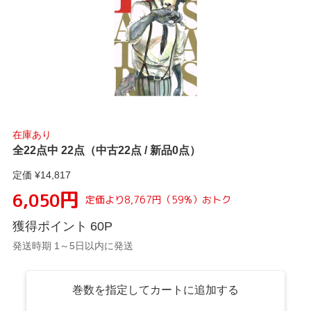
在庫あり
全22点中 22点（中古22点 / 新品0点）
定価 ¥
14,817
円
6,050
定価より
8,767
円
（
59
%）
おトク
獲得ポイント
60
P
発送時期 1～5日以内に発送
巻数を指定してカートに追加する