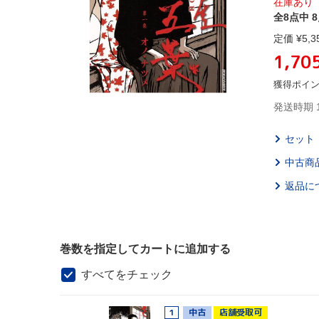
在庫あり
全8点中 
定価 ¥
5,3
1,70
獲得ポイ
発送時期 
セット
中古商
返品に
巻数を指定してカートに追加する
すべてをチェック
1
中古
店舗受取可