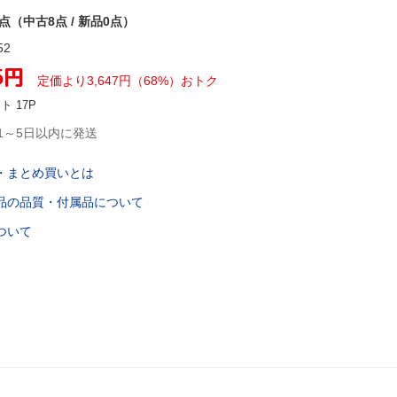
8点（中古8点 / 新品0点）
52
5
円
定価より
3,647
円
（
68
%）
おトク
ント
17
P
1～5日以内に発送
・まとめ買いとは
品の品質・付属品について
ついて