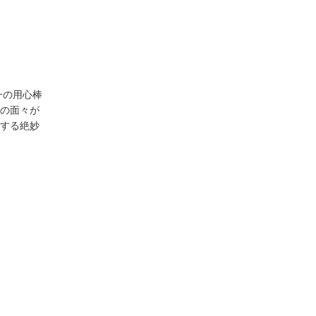
一の用心棒
の面々が
する絶妙