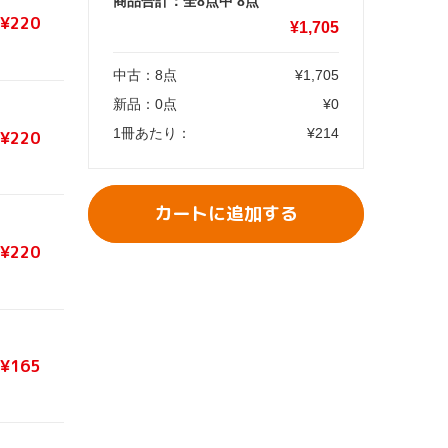
商品合計：全8点中
8
点
¥220
¥
1,705
中古：
8
点
¥
1,705
新品：
0
点
¥
0
1冊あたり：
¥
214
¥220
カートに追加する
¥220
¥165