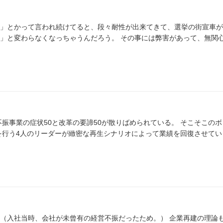
」とかって言われ続けてると、段々耐性が出来てきて、選挙の街宣車が
うんだろう。 その事には弊害があって、無関心というよ
状50と改革の要諦50が散りばめられている。 そこそこのボリューム
を行う4人のリーダーが緻密な再生シナリオによって業績を回復させてい
（入社当時、会社が未曾有の経営不振だったため。） 企業再建の理論