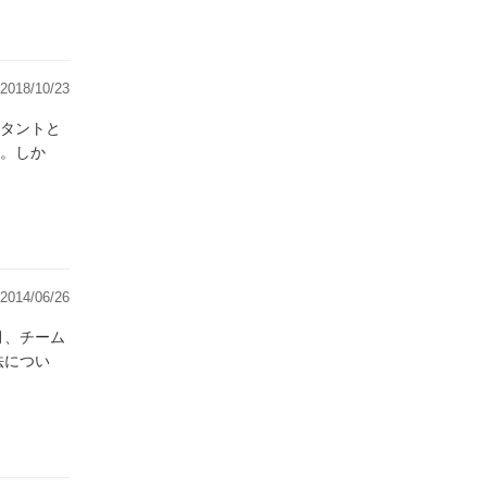
2018/10/23
タントと
。しか
2014/06/26
月、チーム
法につい