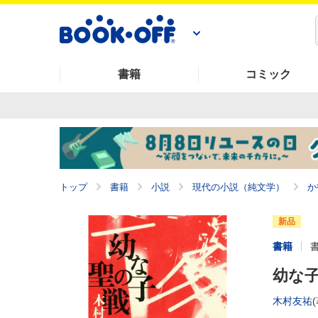
書籍
コミック
トップ
書籍
小説
現代の小説（純文学）
か
新品
書籍
幼な
木村友祐