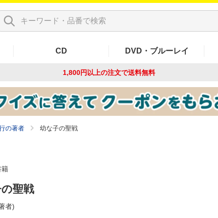
CD
DVD・ブルーレイ
1,800円以上の注文で
送料無料
行の著者
幼な子の聖戦
書籍
子の聖戦
(著者)