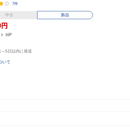
7件
中古
新品
0
円
ント
16P
1～5日以内に発送
ついて