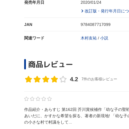
発売年月日
2020/01/24
改訂版・発行年月日につ
JAN
9784087717099
関連ワード
木村友祐
/
小説
商品レビュー
4.2
7件のお客様レビュー
作品紹介・あらすじ 第162回 芥川賞候補作「幼な子の
あいだに、かすかな希望を探る、著者の新境地! 「幼な子の聖戦」ーー人妻との逢瀬を楽しみながら、親元で暮している「おれ」は青森県
の小さな村で村議をして...