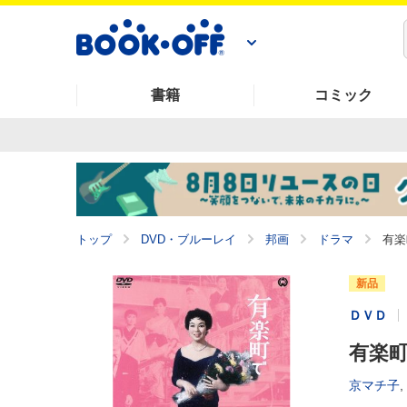
書籍
コミック
トップ
DVD・ブルーレイ
邦画
ドラマ
有楽
新品
ＤＶＤ
有楽
京マチ子
,