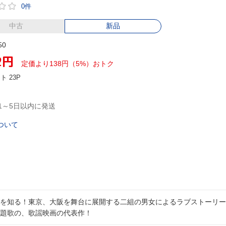
0件
中古
新品
50
2
円
定価より138円（5%）おトク
ント
23P
1～5日以内に発送
ついて
を知る！東京、大阪を舞台に展開する二組の男女によるラブストーリー
題歌の、歌謡映画の代表作！