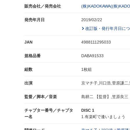
販売会社／発売会社
(株)KADOKAWA((株)KADO
発売年月日
2019/02/22
改訂版・発行年月日につ
JAN
4988111295033
規格品番
DABA91533
組数
1枚組
出演
京マチ子,川口浩,菅原謙二
監督／脚本／音楽
島耕二 【監督】,笠原良三 
チャプター番号／チャプタ
DISC 1
ー名
1.有楽町で逢いましょう