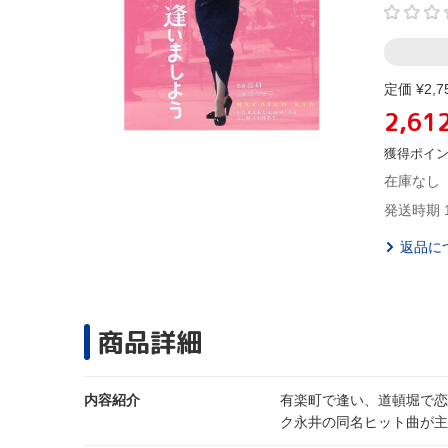
定価 ¥2,7
2,61
獲得ポイ
在庫なし
発送時期 
返品に
商品詳細
内容紹介
有楽町で逢い、道頓堀で恋
ク永井の同名ヒット曲が主