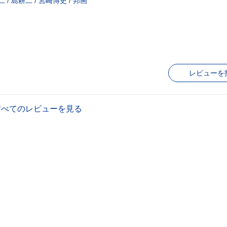
二
/
島耕二
/
宮崎博史
/
邦画
レビューを
すべてのレビューを見る