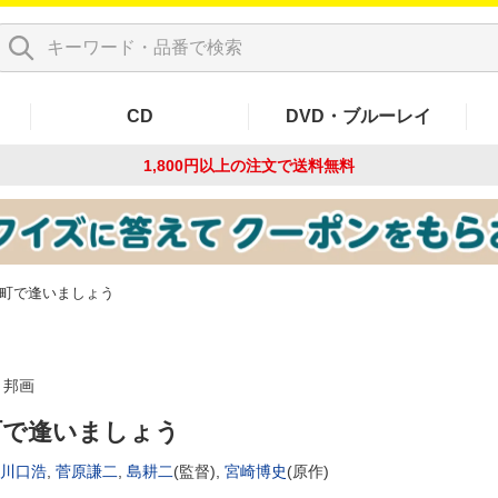
CD
DVD・ブルーレイ
1,800円以上の注文で
送料無料
町で逢いましょう
邦画
町で逢いましょう
川口浩
,
菅原謙二
,
島耕二
(監督),
宮崎博史
(原作)